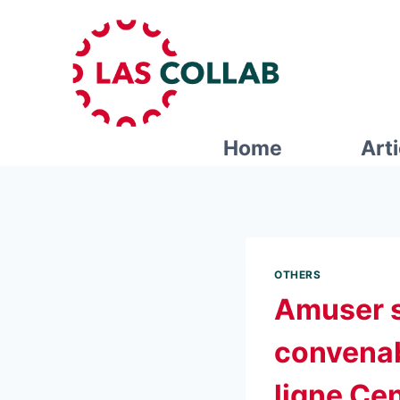
Home
Art
OTHERS
Amuser s
convenab
ligne Cen