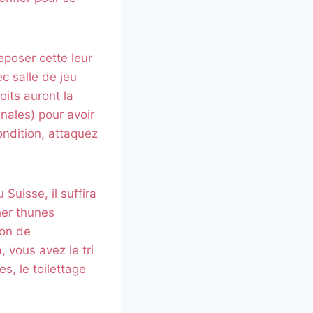
eposer cette leur
c salle de jeu
oits auront la
nnales) pour avoir
ondition, attaquez
Suisse, il suffira
her thunes
ion de
 vous avez le tri
s, le toilettage