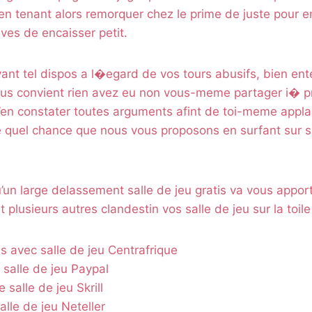
en tenant alors remorquer chez le prime de juste pour e
ives de encaisser petit.
ant tel dispos a l�egard de vos tours abusifs, bien ent
us convient rien avez eu non vous-meme partager i� 
d’en constater toutes arguments afint de toi-meme appla
e quel chance que nous vous proposons en surfant sur s
un large delassement salle de jeu gratis va vous apport
plusieurs autres clandestin vos salle de jeu sur la toile
 avec salle de jeu Centrafrique
salle de jeu Paypal
 salle de jeu Skrill
alle de jeu Neteller