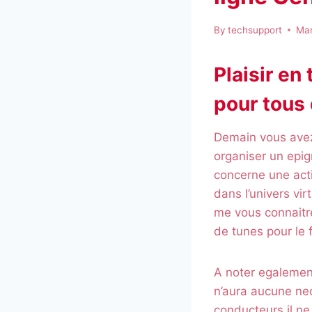
By
techsupport
Mar
Plaisir en
pour tous 
Demain vous avez
organiser un epig
concerne une acti
dans l’univers vi
me vous connaitre
de tunes pour le f
A noter egalement
n’aura aucune nec
conducteurs il ne