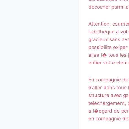
decocher parmi ar
Attention, courri
ludotheque a votr
gracieux sans avoi
possibilite exiger
allee i� tous les
entier votre elemen
En compagnie de to
d’aller dans tous
structure avec g
telechargement, p
a l�egard de pers
en compagnie de 