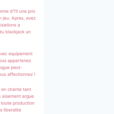
mme d’?il une prix
n jeu. Apres, avez
isations a
du blackjack un
 avec equipement
nous appartenez
logue peut-
us affectionnez !
e en chante tant
is aisement argue
toute production
 liberalite