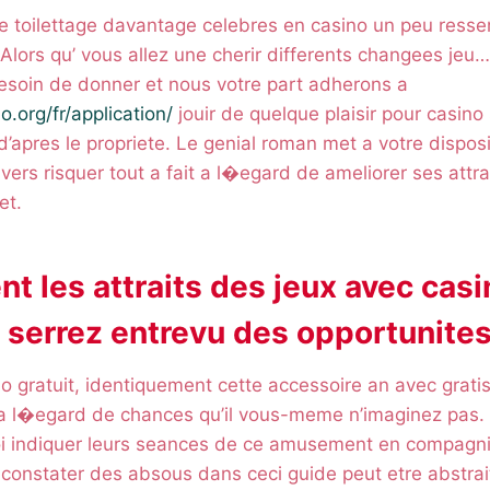
e toilettage davantage celebres en casino un peu resse
lors qu’ vous allez une cherir differents changees jeu… 
esoin de donner et nous votre part adherons a
o.org/fr/application/
jouir de quelque plaisir pour casino
’apres le propriete. Le genial roman met a votre disposi
 vers risquer tout a fait a l�egard de ameliorer ses attr
et.
nt les attraits des jeux avec casi
serrez entrevu des opportunites 
o gratuit, identiquement cette accessoire an avec gratis
 a l�egard de chances qu’il vous-meme n’imaginez pas
 toi indiquer leurs seances de ce amusement en compagn
r constater des absous dans ceci guide peut etre abstrai