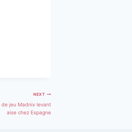
NEXT
le de jeu Madnix levant
aise chez Espagne