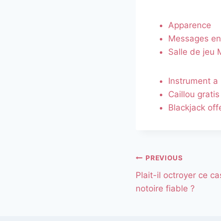
Apparence
Messages en 
Salle de jeu
Instrument a 
Caillou gratis
Blackjack off
PREVIOUS
Plait-il octroyer ce c
notoire fiable ?