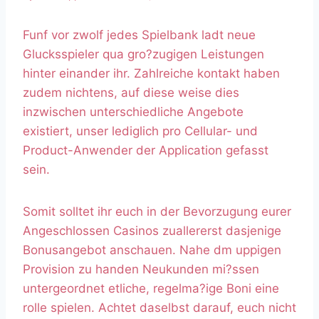
Funf vor zwolf jedes Spielbank ladt neue
Glucksspieler qua gro?zugigen Leistungen
hinter einander ihr. Zahlreiche kontakt haben
zudem nichtens, auf diese weise dies
inzwischen unterschiedliche Angebote
existiert, unser lediglich pro Cellular- und
Product-Anwender der Application gefasst
sein.
Somit solltet ihr euch in der Bevorzugung eurer
Angeschlossen Casinos zuallererst dasjenige
Bonusangebot anschauen. Nahe dm uppigen
Provision zu handen Neukunden mi?ssen
untergeordnet etliche, regelma?ige Boni eine
rolle spielen. Achtet daselbst darauf, euch nicht