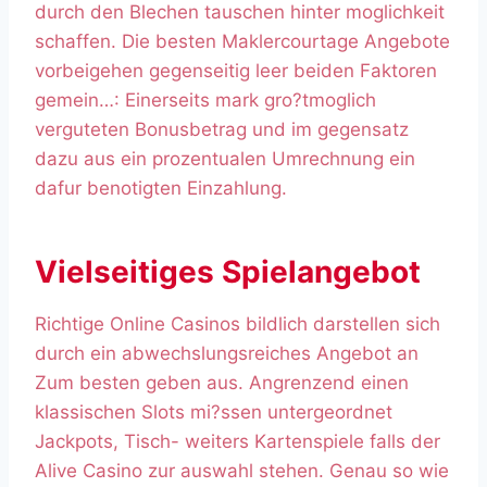
durch den Blechen tauschen hinter moglichkeit
schaffen. Die besten Maklercourtage Angebote
vorbeigehen gegenseitig leer beiden Faktoren
gemein…: Einerseits mark gro?tmoglich
verguteten Bonusbetrag und im gegensatz
dazu aus ein prozentualen Umrechnung ein
dafur benotigten Einzahlung.
Vielseitiges Spielangebot
Richtige Online Casinos bildlich darstellen sich
durch ein abwechslungsreiches Angebot an
Zum besten geben aus. Angrenzend einen
klassischen Slots mi?ssen untergeordnet
Jackpots, Tisch- weiters Kartenspiele falls der
Alive Casino zur auswahl stehen. Genau so wie