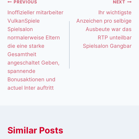
PREVIOUS
NEXT
Inoffizieller mitarbeiter
Ihr wichtigste
VulkanSpiele
Anzeichen pro selbige
Spielsalon
Ausbeute war das
normalerweise Eltern
RTP unteilbar
die eine starke
Spielsalon Gangbar
Gesamtheit
angeschaltet Geben,
spannende
Bonusaktionen und
actuel Inter auftritt
Similar Posts