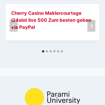
Cherry Casino Maklercourtage
i24slot live 500 Zum besten geben
via PayPal