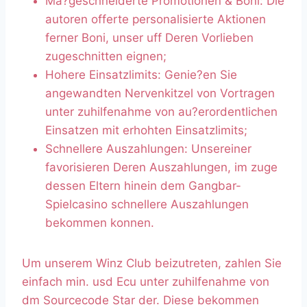
Ma?geschneiderte Promotionen & Boni: Die
autoren offerte personalisierte Aktionen
ferner Boni, unser uff Deren Vorlieben
zugeschnitten eignen;
Hohere Einsatzlimits: Genie?en Sie
angewandten Nervenkitzel von Vortragen
unter zuhilfenahme von au?erordentlichen
Einsatzen mit erhohten Einsatzlimits;
Schnellere Auszahlungen: Unsereiner
favorisieren Deren Auszahlungen, im zuge
dessen Eltern hinein dem Gangbar-
Spielcasino schnellere Auszahlungen
bekommen konnen.
Um unserem Winz Club beizutreten, zahlen Sie
einfach min. usd Ecu unter zuhilfenahme von
dm Sourcecode Star der. Diese bekommen