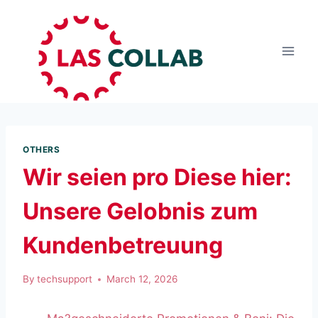
OTHERS
Wir seien pro Diese hier:
Unsere Gelobnis zum
Kundenbetreuung
By
techsupport
March 12, 2026