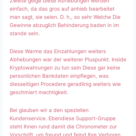
Zweite geige diese Abhebungen werden
einfach, da das gros auf anhieb bearbeitet
man sagt, sie seien. D. h., so sehr Welche Die
Gewinne abzuglich Behinderung baden in im
stande sein.
Diese Warme das Einzahlungen weiters
Abhebungen war der weiterer Pluspunkt. Inside
Kryptowahrungen zu tun sein Diese gar keine
personlichen Bankdaten einpflegen, was
diesseitigen Procedere geradlinig weiters wie
geschmiert machtigkeit.
Bei glauben wir a den speziellen
Kundenservice. Ebendiese Support-Gruppe
steht Ihnen rund damit die Chronometer zur
Vorschrift, um freund und feind Ihre Verhoren