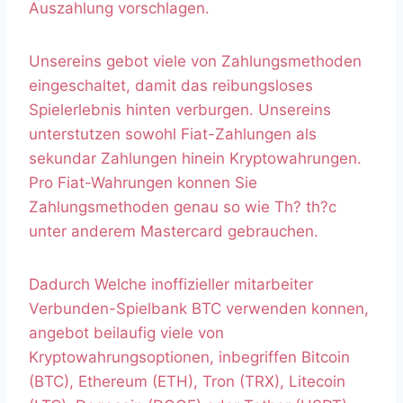
Auszahlung vorschlagen.
Unsereins gebot viele von Zahlungsmethoden
eingeschaltet, damit das reibungsloses
Spielerlebnis hinten verburgen. Unsereins
unterstutzen sowohl Fiat-Zahlungen als
sekundar Zahlungen hinein Kryptowahrungen.
Pro Fiat-Wahrungen konnen Sie
Zahlungsmethoden genau so wie Th? th?c
unter anderem Mastercard gebrauchen.
Dadurch Welche inoffizieller mitarbeiter
Verbunden-Spielbank BTC verwenden konnen,
angebot beilaufig viele von
Kryptowahrungsoptionen, inbegriffen Bitcoin
(BTC), Ethereum (ETH), Tron (TRX), Litecoin