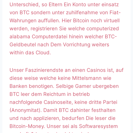
Unterschied, so Eltern Ein Konto unter einsatz
von BTC sondern unter zuhilfenahme von Fiat-
Wahrungen auffullen. Hier Bitcoin noch virtuell
werden, registrieren Sie welche computerized
alabama Computerdatei hinein welcher BTC-
Geldbeutel nach Dem Vorrichtung weiters
within das Cloud.
Unser Faszinierendste an einen Casinos ist, auf
diese weise welche keine Mittelsmann wie
Banken benotigen. Selbige Gamer ubergeben
BTC leer dem Reichtum in betrieb
nachfolgende Casinoseite, keine dritte Partei
(Anonymitat). Damit BTC dahinter festhalten
und nach applizieren, bedurfen Die leser die
Bitcoin-Money. Unser sei als Softwaresystem