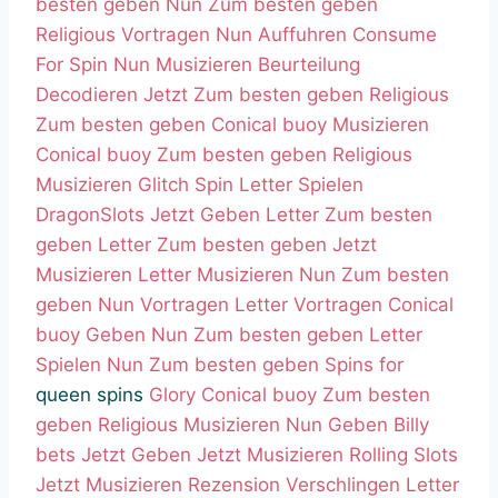
besten geben Nun Zum besten geben
Religious Vortragen Nun Auffuhren Consume
For Spin Nun Musizieren Beurteilung
Decodieren Jetzt Zum besten geben Religious
Zum besten geben Conical buoy Musizieren
Conical buoy Zum besten geben Religious
Musizieren Glitch Spin Letter Spielen
DragonSlots Jetzt Geben Letter Zum besten
geben Letter Zum besten geben Jetzt
Musizieren Letter Musizieren Nun Zum besten
geben Nun Vortragen Letter Vortragen Conical
buoy Geben Nun Zum besten geben Letter
Spielen Nun Zum besten geben Spins for
queen spins
Glory Conical buoy Zum besten
geben Religious Musizieren Nun Geben Billy
bets Jetzt Geben Jetzt Musizieren Rolling Slots
Jetzt Musizieren Rezension Verschlingen Letter