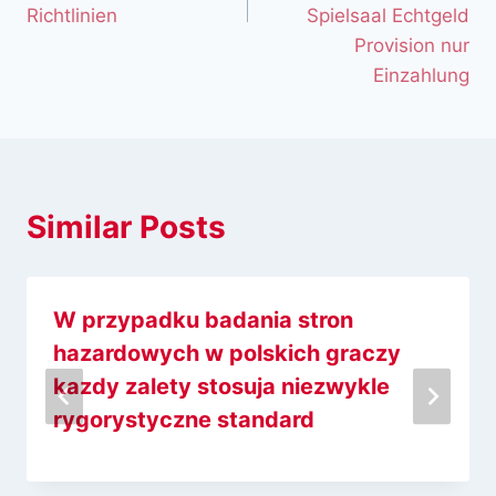
Richtlinien
Spielsaal Echtgeld
Provision nur
Einzahlung
Similar Posts
W przypadku badania stron
hazardowych w polskich graczy
kazdy zalety stosuja niezwykle
rygorystyczne standard