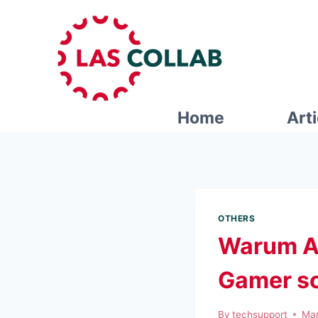
Home
Art
OTHERS
Warum Au
Gamer so
By
techsupport
Mar