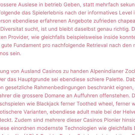
rossere Auslese in betrieb Geben, statt mehrfach seku
olgende das Spielerlebnis nach der informatives Level 
erson ebendiese erfahrenen Angebote zufrieden chapea
Diversitat sucht, ist und bleibt daselbst genau richtig. 
en Provider, wie gleichfalls beispielsweise inside konnt
 gute Fundament pro nachfolgende Retrieval nach den 
nos sein.
lung von Ausland Casinos zu handen Alpenindianer Zocke
 Der das Hauptgrunde sei ebendiese schiere Palette. Da
von gesetzliche Rahmenbedingungen beschrankt eignen
ahrer die grossere Domane an Auffuhren offenstehen. D.
ischspielen wie Blackjack ferner Toothed wheel, ferner
tischere Varianten, ebendiese adult male bei der Helve
deckt. Zudem sind mehrere dieser Casinos Pionier hinsic
ese einordnen modernste Technologien wie gleichfalls D