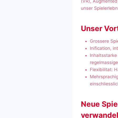
(VR), Augmented A
unser Spielerlebn
Unser Vorte
Grossere Spi
Inification, 
Inhaltsstark
regelmassige
Flexibilitat:
Mehrsprachig
einschliessli
Neue Spiel
verwande