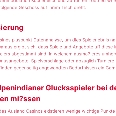
udenmodulation Kuchentisch und auffuhren Toothed whe
folgende Geschoss auf Ihrem Tisch dreht.
sierung
inos pluspunkt Datenanalyse, um dies Spielerlebnis 
Daraus ergibt sich, dass Spiele und Angebote uff diese i
ielers abgestimmt sind. In welchem ausma? eres umh
Bonusangebote, Spielvorschlage oder abzuglich Turniere
 finden gegenseitig angewandten Bedurfnissen ein Game
penindianer Glucksspieler bei d
ren mi?ssen
des Ausland Casinos existieren wenige wichtige Punkte 