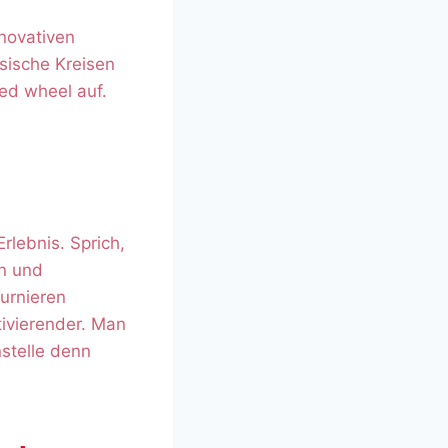
nnovativen
sische Kreisen
ed wheel auf.
rlebnis. Sprich,
en und
urnieren
tivierender. Man
nstelle denn