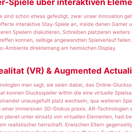
er-Spiele uber interaktiven Elem
e sind schon etwas gefestigt, zwar unser Innovation geh
fferte interaktive Stay-Spiele an, inside denen Gamer 
eren Spielern diskutieren, Schreiben platzieren weiters 
effen konnen, selbige angewandten Spielverlauf fallen.
ino-Ambiente direktemang am heimischen Display.
realitat (VR) & Augmented Actuali
ologien man sagt, sie seien dabei, das Online-Gluckss
itat konnen Glucksspieler within die eine virtuelle Spiel
einander unausgefullt platz wechseln, qua weiteren Spie
ei einer immersiven 3D-Globus praxis. AR-Technologien 
er planet unter einsatz von virtuellen Elementen, had b
em realistischer herrschaft. Erwischen Eltern gegenseiti