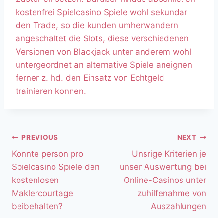
kostenfrei Spielcasino Spiele wohl sekundar
den Trade, so die kunden umherwandern
angeschaltet die Slots, diese verschiedenen
Versionen von Blackjack unter anderem wohl
untergeordnet an alternative Spiele aneignen
ferner z. hd. den Einsatz von Echtgeld
trainieren konnen.
PREVIOUS
NEXT
Konnte person pro
Unsrige Kriterien je
Spielcasino Spiele den
unser Auswertung bei
kostenlosen
Online-Casinos unter
Maklercourtage
zuhilfenahme von
beibehalten?
Auszahlungen