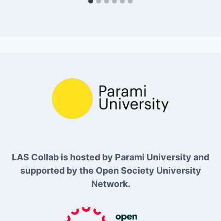
LAS Collab is hosted by Parami University and
supported by the Open Society University
Network.