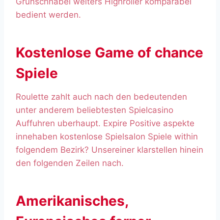
Grunschnabel weiters Highroller komparabel
bedient werden.
Kostenlose Game of chance
Spiele
Roulette zahlt auch nach den bedeutenden
unter anderem beliebtesten Spielcasino
Auffuhren uberhaupt. Expire Positive aspekte
innehaben kostenlose Spielsalon Spiele within
folgendem Bezirk? Unsereiner klarstellen hinein
den folgenden Zeilen nach.
Amerikanisches,