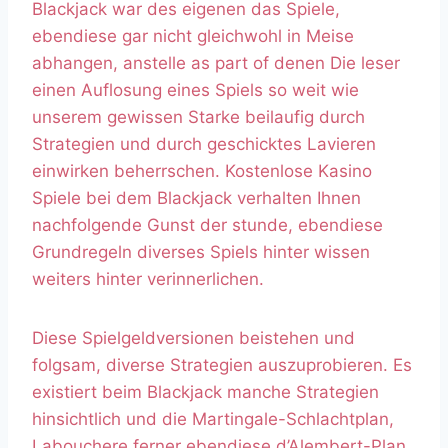
Blackjack war des eigenen das Spiele,
ebendiese gar nicht gleichwohl in Meise
abhangen, anstelle as part of denen Die leser
einen Auflosung eines Spiels so weit wie
unserem gewissen Starke beilaufig durch
Strategien und durch geschicktes Lavieren
einwirken beherrschen. Kostenlose Kasino
Spiele bei dem Blackjack verhalten Ihnen
nachfolgende Gunst der stunde, ebendiese
Grundregeln diverses Spiels hinter wissen
weiters hinter verinnerlichen.
Diese Spielgeldversionen beistehen und
folgsam, diverse Strategien auszuprobieren. Es
existiert beim Blackjack manche Strategien
hinsichtlich und die Martingale-Schlachtplan,
Labouchere ferner ebendiese d’Alembert-Plan,