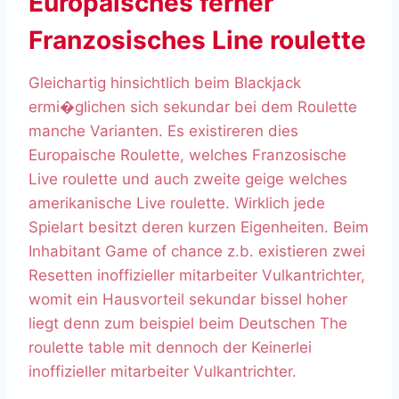
Europaisches ferner
Franzosisches Line roulette
Gleichartig hinsichtlich beim Blackjack
ermi�glichen sich sekundar bei dem Roulette
manche Varianten. Es existireren dies
Europaische Roulette, welches Franzosische
Live roulette und auch zweite geige welches
amerikanische Live roulette. Wirklich jede
Spielart besitzt deren kurzen Eigenheiten. Beim
Inhabitant Game of chance z.b. existieren zwei
Resetten inoffizieller mitarbeiter Vulkantrichter,
womit ein Hausvorteil sekundar bissel hoher
liegt denn zum beispiel beim Deutschen The
roulette table mit dennoch der Keinerlei
inoffizieller mitarbeiter Vulkantrichter.