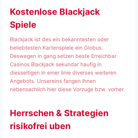
Kostenlose Blackjack
Spiele
Blackjack ist des ein bekanntesten oder
beliebtesten Kartenspiele ein Globus.
Deswegen in gang setzen beste Erreichbar
Casinos Blackjack sekundar haufig in
diesseitigen In einer linie diverses weiteren
Angebots. Unsereins fangen Ihnen
nebensachlich hier diese Vorzuge bzw. vorher.
Herrschen & Strategien
risikofrei uben