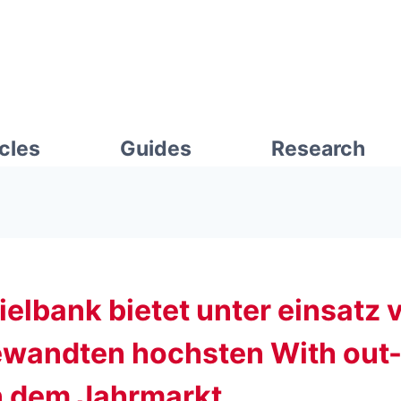
icles
Guides
Research
ielbank bietet unter einsatz 
wandten hochsten With out-
n dem Jahrmarkt