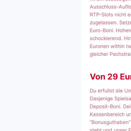
Ausschluss-Auflis
RTP-Slots nicht er
zugelassen. Setz
Euro-Boni. Hoher
schockierend. Hi
Euronen within tw
gleicher Pechstra
Von 29 Eu
Du erfullst die U
Dasjenige Spiels
Deposit-Boni. Dei
Kassenbereich un
“Bonusguthaben” o
steht und unser E