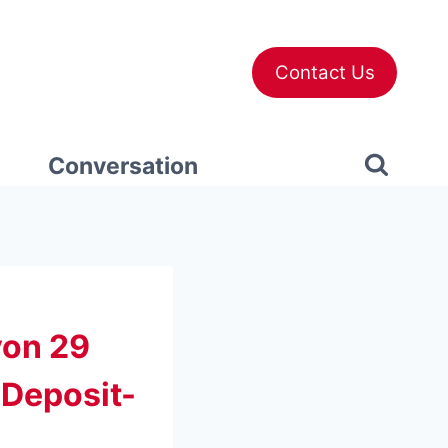
Contact Us
Conversation
von 29
Deposit-