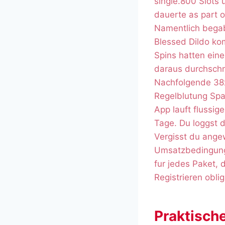
single.800 Slots 
dauerte as part 
Namentlich begabt
Blessed Dildo kom
Spins hatten eine
daraus durchschni
Nachfolgende 38x
Regelblutung Spa
App lauft flussig
Tage. Du loggst d
Vergisst du ange
Umsatzbedingung g
fur jedes Paket, 
Registrieren obli
Praktisch