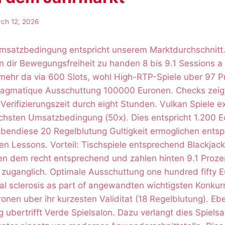
ch 12, 2026
satzbedingung entspricht unserem Marktdurchschnitt.
en dir Bewegungsfreiheit zu handen 8 bis 9.1 Sessions 
 mehr da via 600 Slots, wohl High-RTP-Spiele uber 97 P
ragmatique Ausschuttung 100000 Euronen. Checks zeig
Verifizierungszeit durch eight Stunden. Vulkan Spiele exi
chsten Umsatzbedingung (50x). Dies entspricht 1.200 E
endiese 20 Regelblutung Gultigkeit ermoglichen entsp
en Lessons. Vorteil: Tischspiele entsprechend Blackjac
ien dem recht entsprechend und zahlen hinten 9.1 Prozen
 zuganglich. Optimale Ausschuttung one hundred fifty E
ral sclerosis as part of angewandten wichtigsten Konku
onen uber ihr kurzesten Validitat (18 Regelblutung). E
bertrifft Verde Spielsalon. Dazu verlangt dies Spielsaa