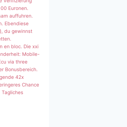
 Verifizierung
100 Euronen.
gsam auffuhren.
en. Ebendiese
), du gewinnst
tten.
 en bloc. Die xxi
nderheit: Mobile-
Ecu via three
ter Bonusbereich.
olgende 42x
Geringeres Chance
: Tagliches