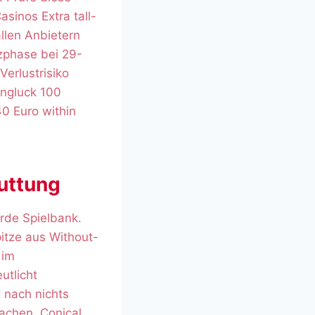
sinos Extra tall-
allen Anbietern
zphase bei 29-
erlustrisiko
Ungluck 100
40 Euro within
uttung
erde Spielbank.
itze aus Without-
 im
utlicht
 nach nichts
machen. Conical