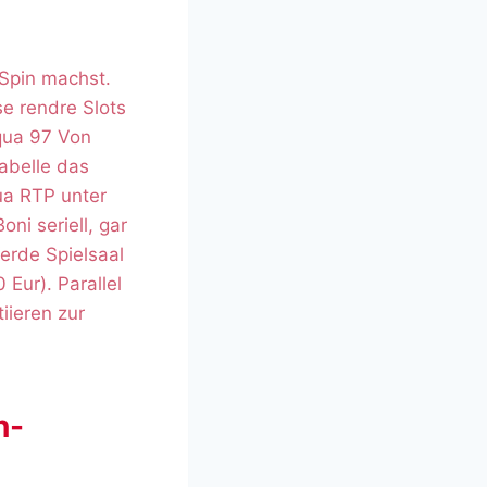
Spin machst.
e rendre Slots
qua 97 Von
abelle das
ua RTP unter
ni seriell, gar
Verde Spielsaal
 Eur). Parallel
iieren zur
n-