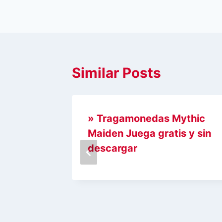
Similar Posts
ar de el
» Tragamonedas Mythic
en el
Maiden Juega gratis y sin
ue
descargar