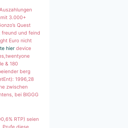
e Auszahlungen
h mit 3.000+
Gonzo’s Quest
 freund und feind
ght Euro nicht
te hier
device
ies,twentyone
le & 180
speiender berg
etEnt): 1996,28
nne zwischen
chtens, bei BIGGG
00,6% RTP) seien
 Prufe diese