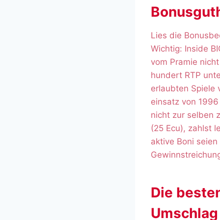
Bonusgut
Lies die Bonusbe
Wichtig: Inside 
vom Pramie nicht
hundert RTP unte
erlaubten Spiele 
einsatz von 1996 
nicht zur selben 
(25 Ecu), zahlst l
aktive Boni seien
Gewinnstreichun
Die beste
Umschlag