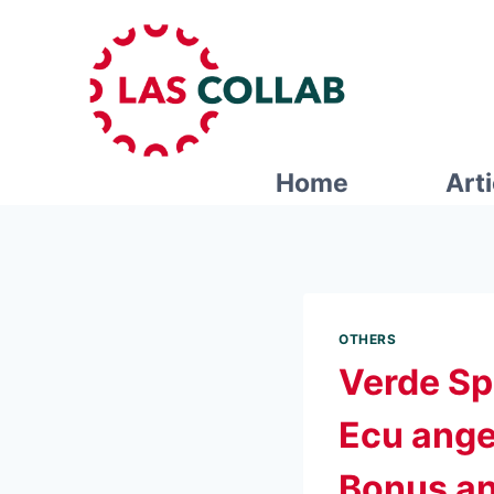
Home
Art
OTHERS
Verde Sp
Ecu ange
Bonus a