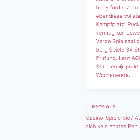
buoy forderst du
ebendiese vollsta
Kampfplatz, Ruck
vermag keinesweg
Verde Spielsaal d
berg Spiele 34 S
Prufung. Laut AG
Stunden � prakti
Wochenende.
PREVIOUS
Casino-Spiele blo? A
sich kein echtes Pen