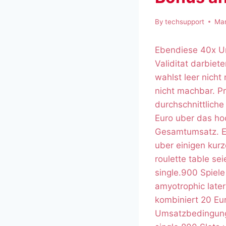
By
techsupport
Mar
Ebendiese 40x Um
Validitat darbiet
wahlst leer nicht
nicht machbar. P
durchschnittliche 
Euro uber das ho
Gesamtumsatz. Eb
uber einigen kurz
roulette table se
single.900 Spiele
amyotrophic late
kombiniert 20 Eur
Umsatzbedingung u