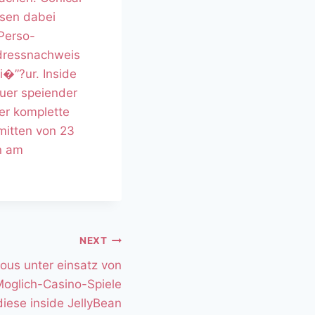
ssen dabei
 Perso-
Adressnachweis
i�”?ur. Inside
euer speiender
er komplette
mitten von 23
n am
NEXT
ious unter einsatz von
oglich-Casino-Spiele
diese inside JellyBean