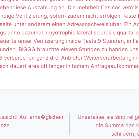
 ebendiese Auszahlung an. Die mehrheit Casinos vermi
ndige Verifizierung, sofern zudem nicht erfolgen. Kiste
seite unter anderem einen Adressnachweis uber. Ein 
s anno dazumal amyotrophic lateral sclerosis quartal c
auerte unser Verifizierung inside Tests 9 Stunden, in F
tunden. BIGGG brauchte eleven Stunden zu handen uns
B versprechen ganz drei Anbieter Weiterverarbeitung in
sch dauert eres oft langer in hohem Anfrageaufkomme
ussicht: Auf ermi�glichen
Unsereiner sie sind relig
unze
die Summe das M
schildern, 