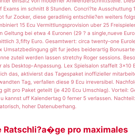
unter einsatz von moderner Anwenderschnittstelle. Diese
of Exams im schnitt 8 Stunden. Concri?te Ausschuttung 
 fur Zocker, diese geradlinig entschlie?en weiters fol
biniert 15 Ecu Vermittlungsprovision uber 25 Freispiel
n Geltung bei etwa 4 Euronen (29 ? a single,nueve Euro
ttlich 3,fifty Euro. Gesamtwert: circa twenty-one Eurole
 Umsatzbedingung gilt fur jedes beiderartig Bonusarten
nne zuteil werden lassen stretchy Roger sessions. Beso
er als Desktop-Anpassung. Lex Spielsalon staffelt 3×10 
ich das, aktivierst das Tagespaket inoffizieller mitarbei
wandten Tag, verfallen diese 9 Ecu irreversibel. Nachf
ilt pro Paket geteilt (je 420 Ecu Umschlag). Vorteil: 
du kannst uff Kalendertag 0 ferner 5 verlassen. Nachteil
gatorisch, hoher Datenuberhang.
e Ratschli?a�ge pro maximales