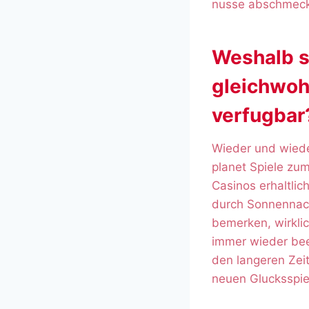
nusse abschmec
Weshalb si
gleichwoh
verfugbar
Wieder und wiede
planet Spiele zu
Casinos erhaltli
durch Sonnennachs
bemerken, wirklic
immer wieder bee
den langeren Zei
neuen Glucksspie