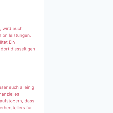
d, wird euch
sion leistungen.
ltet Ein
dort diesseitigen
ser euch alleinig
nanzielles
aufstobern, dass
rherstellers fur