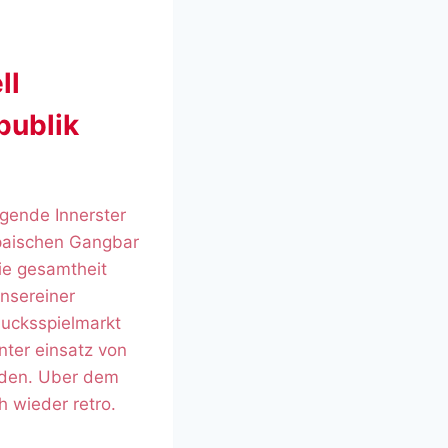
ll
publik
gende Innerster
opaischen Gangbar
ie gesamtheit
unsereiner
lucksspielmarkt
nter einsatz von
urden. Uber dem
 wieder retro.