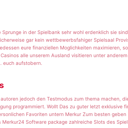
le Sprunge in der Spielbank sehr wohl erdenklich sie sin
icherweise gar kein wettbewerbsfahiger Spielsaal Provi
gedessen eure finanziellen Moglichkeiten maximieren, sol
Casinos alle unserem Ausland visitieren unter anderem 
. euch aufstobern.
s
ie autoren jedoch den Testmodus zum thema machen, die
gung programmiert. Wollt Das zu guter letzt exklusive fi
ersonlichen Favoriten untern Merkur Zum besten geben 
 Merkur24 Software package zahlreiche Slots des Spiele