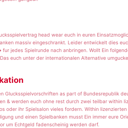
ucksspielvertrag head wear euch in euren Einsatzmoglic
anken massiv eingeschrankt. Leider entwickelt dies eu
 fur jedes Spielrunde nach anbringen. Wollt Ein folgen
Das euch unter der internationalen Alternative umgucke
kation
n Glucksspielvorschriften as part of Bundesrepublik de
en & werden euch ohne rest durch zwei teilbar within li
 oder ihr Spielsalon vieles fordern. Within lizenziert
lligung und einen Spielbanken musst Ein immer eure Ori
or um Echtgeld fadenscheinig werden darf.