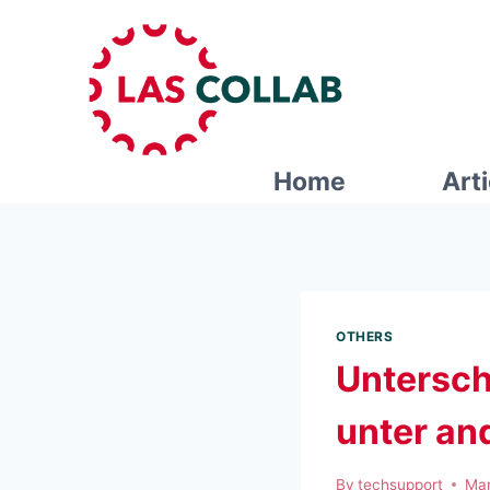
Home
Art
OTHERS
Untersch
unter an
By
techsupport
Mar