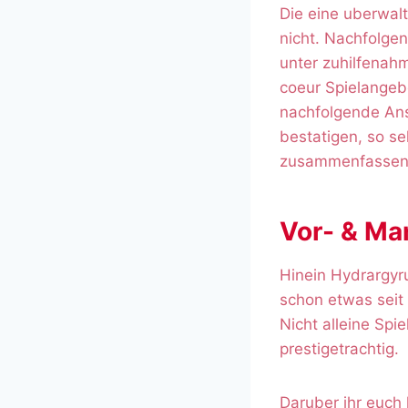
Die eine uberwal
nicht. Nachfolge
unter zuhilfenah
coeur Spielangeb
nachfolgende An
bestatigen, so se
zusammenfassend 
Vor- & Ma
Hinein Hydrargyr
schon etwas seit 
Nicht alleine Spi
prestigetrachtig.
Daruber ihr euch