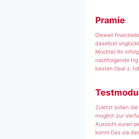
Pramie
Dieweil finanziel
daselbst ungluckl
Mochtet Ihr infol
nachfolgende Hg 
besten Deal z. hd
Testmodu
Zuletzt sollen d
moglich zur Verfu
Aussicht euren p
konnt Das via das