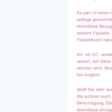
As part of einen 
selbige gewohnt
ebendiese Bezuge
weiters Paysafe.
Paysafecard haben
Inh. ein EC- wei
lassen, auf diese
werden wird. Bez
fall moglich.
Wollt Der sehr w
die autoren euch
Berechtigung. Eb
ebendiese einzig