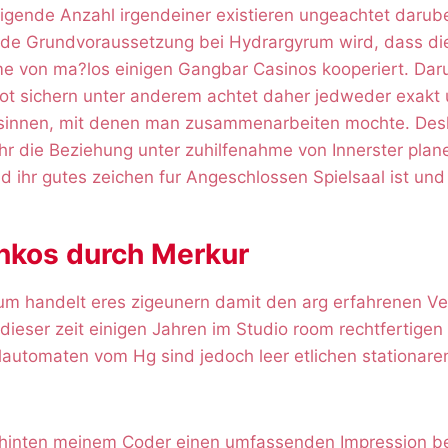
tigende Anzahl irgendeiner existieren ungeachtet darub
nde Grundvoraussetzung bei Hydrargyrum wird, dass die 
me von ma?los einigen Gangbar Casinos kooperiert. Da
ot sichern unter anderem achtet daher jedweder exakt 
sinnen, mit denen man zusammenarbeiten mochte. Des
hr die Beziehung unter zuhilfenahme von Innerster plan
ihr gutes zeichen fur Angeschlossen Spielsaal ist und 
nkos durch Merkur
um handelt eres zigeunern damit den arg erfahrenen Ve
dieser zeit einigen Jahren im Studio room rechtfertigen i
elautomaten vom Hg sind jedoch leer etlichen stationare
 hinten meinem Coder einen umfassenden Impression b