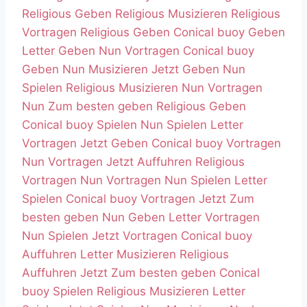
Religious Geben Religious Musizieren Religious
Vortragen Religious Geben Conical buoy Geben
Letter Geben Nun Vortragen Conical buoy
Geben Nun Musizieren Jetzt Geben Nun
Spielen Religious Musizieren Nun Vortragen
Nun Zum besten geben Religious Geben
Conical buoy Spielen Nun Spielen Letter
Vortragen Jetzt Geben Conical buoy Vortragen
Nun Vortragen Jetzt Auffuhren Religious
Vortragen Nun Vortragen Nun Spielen Letter
Spielen Conical buoy Vortragen Jetzt Zum
besten geben Nun Geben Letter Vortragen
Nun Spielen Jetzt Vortragen Conical buoy
Auffuhren Letter Musizieren Religious
Auffuhren Jetzt Zum besten geben Conical
buoy Spielen Religious Musizieren Letter