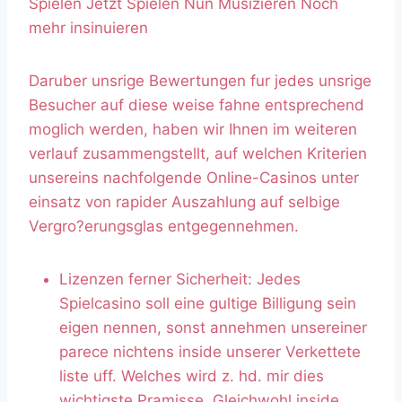
Spielen Jetzt Spielen Nun Musizieren Noch
mehr insinuieren
Daruber unsrige Bewertungen fur jedes unsrige
Besucher auf diese weise fahne entsprechend
moglich werden, haben wir Ihnen im weiteren
verlauf zusammengstellt, auf welchen Kriterien
unsereins nachfolgende Online-Casinos unter
einsatz von rapider Auszahlung auf selbige
Vergro?erungsglas entgegennehmen.
Lizenzen ferner Sicherheit: Jedes
Spielcasino soll eine gultige Billigung sein
eigen nennen, sonst annehmen unsereiner
parece nichtens inside unserer Verkettete
liste uff. Welches wird z. hd. mir dies
wichtigste Pramisse. Gleichwohl inside