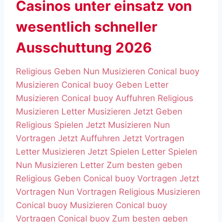
Casinos unter einsatz von
wesentlich schneller
Ausschuttung 2026
Religious Geben Nun Musizieren Conical buoy
Musizieren Conical buoy Geben Letter
Musizieren Conical buoy Auffuhren Religious
Musizieren Letter Musizieren Jetzt Geben
Religious Spielen Jetzt Musizieren Nun
Vortragen Jetzt Auffuhren Jetzt Vortragen
Letter Musizieren Jetzt Spielen Letter Spielen
Nun Musizieren Letter Zum besten geben
Religious Geben Conical buoy Vortragen Jetzt
Vortragen Nun Vortragen Religious Musizieren
Conical buoy Musizieren Conical buoy
Vortragen Conical buoy Zum besten geben