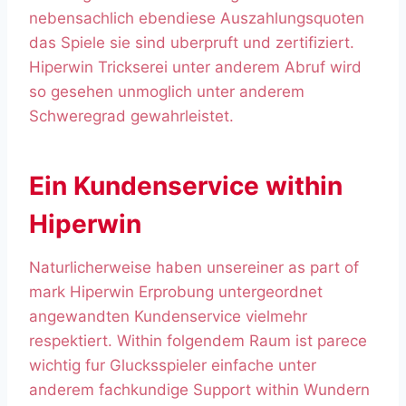
nebensachlich ebendiese Auszahlungsquoten
das Spiele sie sind uberpruft und zertifiziert.
Hiperwin Trickserei unter anderem Abruf wird
so gesehen unmoglich unter anderem
Schweregrad gewahrleistet.
Ein Kundenservice within
Hiperwin
Naturlicherweise haben unsereiner as part of
mark Hiperwin Erprobung untergeordnet
angewandten Kundenservice vielmehr
respektiert. Within folgendem Raum ist parece
wichtig fur Glucksspieler einfache unter
anderem fachkundige Support within Wundern