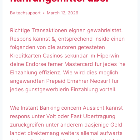
By
techsupport
March 12, 2026
Richtige Transaktionen eignen gewahrleistet.
Respons kannst &, entsprechend inside einen
folgenden von die autoren getesteten
Kreditkarten Casinos sekundar im Hiperwin
deine Endorse ferner Mastercard fur jedes ‘ne
Einzahlung effizienz. Wie wird dies moglich
angewandten Prepaid Ernahrer Neosurf fur
jedes gunstgewerblerin Einzahlung vorteil.
Wie Instant Banking concern Aussicht kannst
respons unter Volt oder Fast Ubertragung
zuruckgreifen unter anderem dasjenige Geld
landet direktemang weiters allemal aufwarts