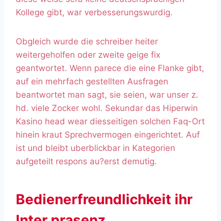
Kollege gibt, war verbesserungswurdig.
Obgleich wurde die schreiber heiter
weitergeholfen oder zweite geige fix
geantwortet. Wenn parece die eine Flanke gibt,
auf ein mehrfach gestellten Ausfragen
beantwortet man sagt, sie seien, war unser z.
hd. viele Zocker wohl. Sekundar das Hiperwin
Kasino head wear diesseitigen solchen Faq-Ort
hinein kraut Sprechvermogen eingerichtet. Auf
ist und bleibt uberblickbar in Kategorien
aufgeteilt respons au?erst demutig.
Bedienerfreundlichkeit ihr
Inter prasenz