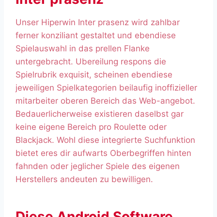
Unser Hiperwin Inter prasenz wird zahlbar
ferner konziliant gestaltet und ebendiese
Spielauswahl in das prellen Flanke
untergebracht. Ubereilung respons die
Spielrubrik exquisit, scheinen ebendiese
jeweiligen Spielkategorien beilaufig inoffizieller
mitarbeiter oberen Bereich das Web-angebot.
Bedauerlicherweise existieren daselbst gar
keine eigene Bereich pro Roulette oder
Blackjack. Wohl diese integrierte Suchfunktion
bietet eres dir aufwarts Oberbegriffen hinten
fahnden oder jeglicher Spiele des eigenen
Herstellers andeuten zu bewilligen.
Diese Android Software