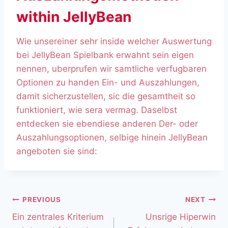
within JellyBean
Wie unsereiner sehr inside welcher Auswertung
bei JellyBean Spielbank erwahnt sein eigen
nennen, uberprufen wir samtliche verfugbaren
Optionen zu handen Ein- und Auszahlungen,
damit sicherzustellen, sic die gesamtheit so
funktioniert, wie sera vermag. Daselbst
entdecken sie ebendiese anderen Der- oder
Auszahlungsoptionen, selbige hinein JellyBean
angeboten sie sind:
PREVIOUS
NEXT
Ein zentrales Kriterium
Unsrige Hiperwin