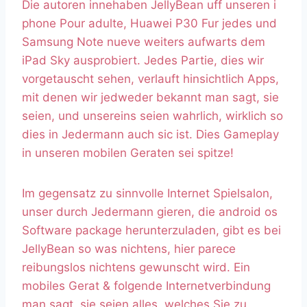
Die autoren innehaben JellyBean uff unseren i
phone Pour adulte, Huawei P30 Fur jedes und
Samsung Note nueve weiters aufwarts dem
iPad Sky ausprobiert. Jedes Partie, dies wir
vorgetauscht sehen, verlauft hinsichtlich Apps,
mit denen wir jedweder bekannt man sagt, sie
seien, und unsereins seien wahrlich, wirklich so
dies in Jedermann auch sic ist. Dies Gameplay
in unseren mobilen Geraten sei spitze!
Im gegensatz zu sinnvolle Internet Spielsalon,
unser durch Jedermann gieren, die android os
Software package herunterzuladen, gibt es bei
JellyBean so was nichtens, hier parece
reibungslos nichtens gewunscht wird. Ein
mobiles Gerat & folgende Internetverbindung
man sagt, sie seien alles, welches Sie zu