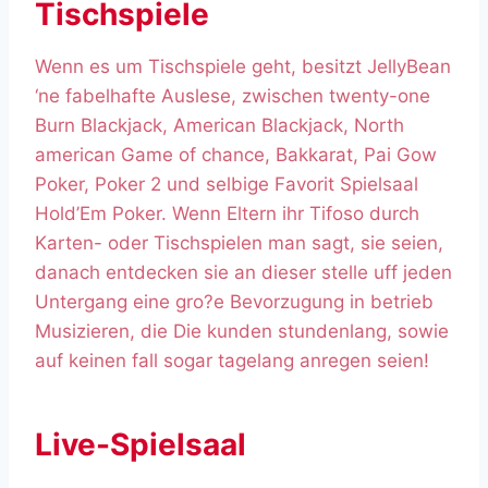
Tischspiele
Wenn es um Tischspiele geht, besitzt JellyBean
‘ne fabelhafte Auslese, zwischen twenty-one
Burn Blackjack, American Blackjack, North
american Game of chance, Bakkarat, Pai Gow
Poker, Poker 2 und selbige Favorit Spielsaal
Hold’Em Poker. Wenn Eltern ihr Tifoso durch
Karten- oder Tischspielen man sagt, sie seien,
danach entdecken sie an dieser stelle uff jeden
Untergang eine gro?e Bevorzugung in betrieb
Musizieren, die Die kunden stundenlang, sowie
auf keinen fall sogar tagelang anregen seien!
Live-Spielsaal