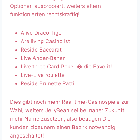
Optionen ausprobiert, weiters eltern
funktionierten rechtskraftig!
Alive Draco Tiger
Are living Casino Ist
Reside Baccarat
Live Andar-Bahar
Live three Card Poker � die Favorit!
Live-Live roulette
Reside Brunette Patti
Dies gibt noch mehr Real time-Casinospiele zur
Wahl, weiters JellyBean sei bei naher Zukunft
mehr Name zusetzen, also beaugen Die
kunden zigeunern einen Bezirk notwendig
angeschaltet!