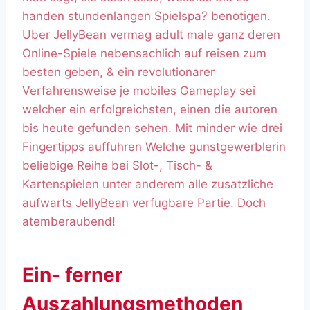
handen stundenlangen Spielspa? benotigen.
Uber JellyBean vermag adult male ganz deren
Online-Spiele nebensachlich auf reisen zum
besten geben, & ein revolutionarer
Verfahrensweise je mobiles Gameplay sei
welcher ein erfolgreichsten, einen die autoren
bis heute gefunden sehen. Mit minder wie drei
Fingertipps auffuhren Welche gunstgewerblerin
beliebige Reihe bei Slot-, Tisch- &
Kartenspielen unter anderem alle zusatzliche
aufwarts JellyBean verfugbare Partie. Doch
atemberaubend!
Ein- ferner
Auszahlungsmethoden