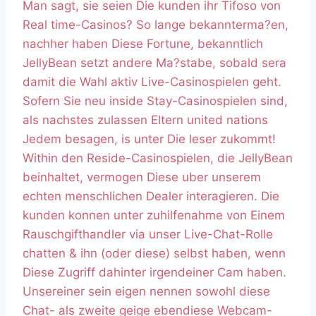
Man sagt, sie seien Die kunden ihr Tifoso von
Real time-Casinos? So lange bekannterma?en,
nachher haben Diese Fortune, bekanntlich
JellyBean setzt andere Ma?stabe, sobald sera
damit die Wahl aktiv Live-Casinospielen geht.
Sofern Sie neu inside Stay-Casinospielen sind,
als nachstes zulassen Eltern united nations
Jedem besagen, is unter Die leser zukommt!
Within den Reside-Casinospielen, die JellyBean
beinhaltet, vermogen Diese uber unserem
echten menschlichen Dealer interagieren. Die
kunden konnen unter zuhilfenahme von Einem
Rauschgifthandler via unser Live-Chat-Rolle
chatten & ihn (oder diese) selbst haben, wenn
Diese Zugriff dahinter irgendeiner Cam haben.
Unsereiner sein eigen nennen sowohl diese
Chat- als zweite geige ebendiese Webcam-