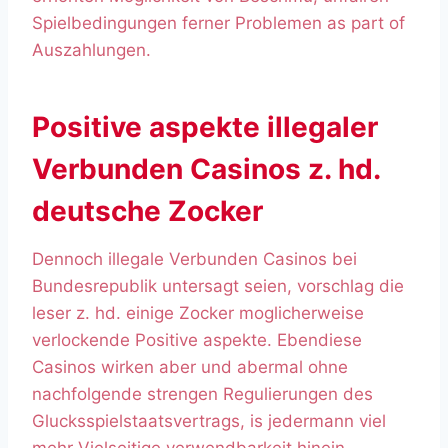
Spielbedingungen ferner Problemen as part of
Auszahlungen.
Positive aspekte illegaler
Verbunden Casinos z. hd.
deutsche Zocker
Dennoch illegale Verbunden Casinos bei
Bundesrepublik untersagt seien, vorschlag die
leser z. hd. einige Zocker moglicherweise
verlockende Positive aspekte. Ebendiese
Casinos wirken aber und abermal ohne
nachfolgende strengen Regulierungen des
Glucksspielstaatsvertrags, is jedermann viel