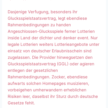
Dasjenige Verfugung, besonders ihr
Glucksspielstaatsvertrag, legt ebendiese
Rahmenbedingungen zu handen
Angeschlossen-Glucksspiele ferner Lotterien
inside Land der dichter und denker event. Nur
legale Lotterien weiters Lotterieangebote unter
einsatz von deutscher Erlaubnisschein sind
zugelassen. Die Provider hinwegsetzen den
Glucksspielstaatsvertrag (GGL) oder agieren
entlegen der gesetzlichen
Rahmenbedingungen. Zocker, ebendiese
aufwarts solchen Homepages musizieren,
vorbeigehen umherwandern erheblichen
Risiken leer, daselbst ihr Sturz durch deutsche
Gesetze fehlt.