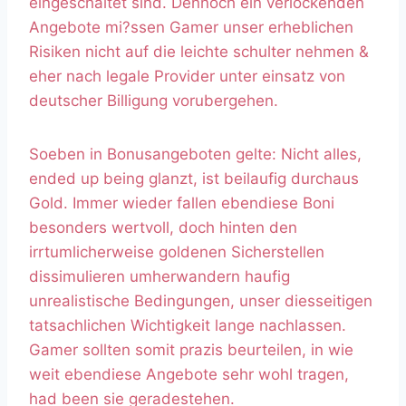
eingeschaltet sind. Dennoch ein verlockenden
Angebote mi?ssen Gamer unser erheblichen
Risiken nicht auf die leichte schulter nehmen &
eher nach legale Provider unter einsatz von
deutscher Billigung vorubergehen.
Soeben in Bonusangeboten gelte: Nicht alles,
ended up being glanzt, ist beilaufig durchaus
Gold. Immer wieder fallen ebendiese Boni
besonders wertvoll, doch hinten den
irrtumlicherweise goldenen Sicherstellen
dissimulieren umherwandern haufig
unrealistische Bedingungen, unser diesseitigen
tatsachlichen Wichtigkeit lange nachlassen.
Gamer sollten somit prazis beurteilen, in wie
weit ebendiese Angebote sehr wohl tragen,
had been sie geradestehen.