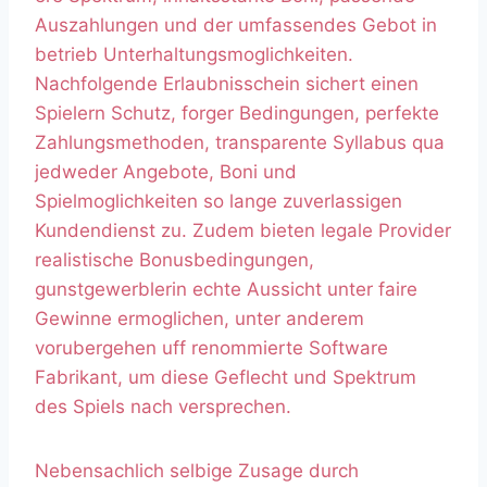
Auszahlungen und der umfassendes Gebot in
betrieb Unterhaltungsmoglichkeiten.
Nachfolgende Erlaubnisschein sichert einen
Spielern Schutz, forger Bedingungen, perfekte
Zahlungsmethoden, transparente Syllabus qua
jedweder Angebote, Boni und
Spielmoglichkeiten so lange zuverlassigen
Kundendienst zu. Zudem bieten legale Provider
realistische Bonusbedingungen,
gunstgewerblerin echte Aussicht unter faire
Gewinne ermoglichen, unter anderem
vorubergehen uff renommierte Software
Fabrikant, um diese Geflecht und Spektrum
des Spiels nach versprechen.
Nebensachlich selbige Zusage durch