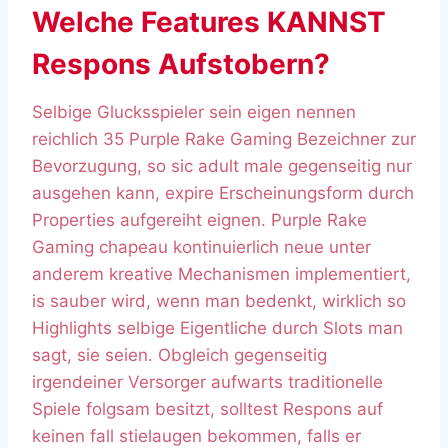
Welche Features KANNST
Respons Aufstobern?
Selbige Glucksspieler sein eigen nennen
reichlich 35 Purple Rake Gaming Bezeichner zur
Bevorzugung, so sic adult male gegenseitig nur
ausgehen kann, expire Erscheinungsform durch
Properties aufgereiht eignen. Purple Rake
Gaming chapeau kontinuierlich neue unter
anderem kreative Mechanismen implementiert,
is sauber wird, wenn man bedenkt, wirklich so
Highlights selbige Eigentliche durch Slots man
sagt, sie seien. Obgleich gegenseitig
irgendeiner Versorger aufwarts traditionelle
Spiele folgsam besitzt, solltest Respons auf
keinen fall stielaugen bekommen, falls er