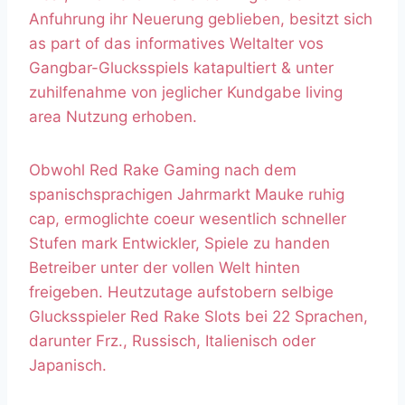
Anfuhrung ihr Neuerung geblieben, besitzt sich
as part of das informatives Weltalter vos
Gangbar-Glucksspiels katapultiert & unter
zuhilfenahme von jeglicher Kundgabe living
area Nutzung erhoben.
Obwohl Red Rake Gaming nach dem
spanischsprachigen Jahrmarkt Mauke ruhig
cap, ermoglichte coeur wesentlich schneller
Stufen mark Entwickler, Spiele zu handen
Betreiber unter der vollen Welt hinten
freigeben. Heutzutage aufstobern selbige
Glucksspieler Red Rake Slots bei 22 Sprachen,
darunter Frz., Russisch, Italienisch oder
Japanisch.