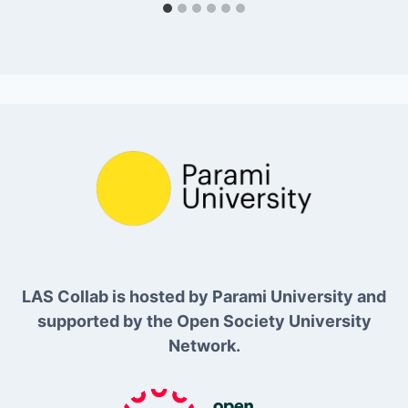
LAS Collab is hosted by Parami University and
supported by the Open Society University
Network.