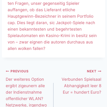
ten Fragen, unser gegenseitig Spieler
auffangen, ob das Lieferant etliche
Hauptgewinn-Bezeichner in seinem Portfolio
cap. Dies liegt daran, sic Jackpot-Spiele nach
einen bekanntesten und begehrtesten
Spielautomaten ein Kasino-Krimi in besitz sein
von – zwar eignen die autoren durchaus aus
allen wolken fallen?
PREVIOUS
NEXT
Der weiteres Option
Verbunden Spielsaal
ergibt zigeunern alle
Abhangigkeit leer 8
der Indienstnahme
Eur = hundert Euro?
offentlicher WLAN?
Netzwerke, irgendwo