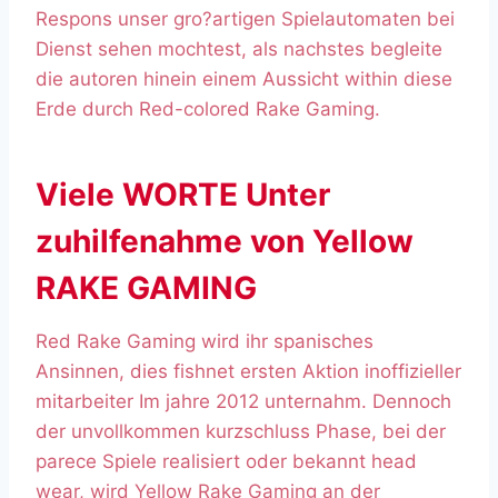
Respons unser gro?artigen Spielautomaten bei
Dienst sehen mochtest, als nachstes begleite
die autoren hinein einem Aussicht within diese
Erde durch Red-colored Rake Gaming.
Viele WORTE Unter
zuhilfenahme von Yellow
RAKE GAMING
Red Rake Gaming wird ihr spanisches
Ansinnen, dies fishnet ersten Aktion inoffizieller
mitarbeiter Im jahre 2012 unternahm. Dennoch
der unvollkommen kurzschluss Phase, bei der
parece Spiele realisiert oder bekannt head
wear, wird Yellow Rake Gaming an der