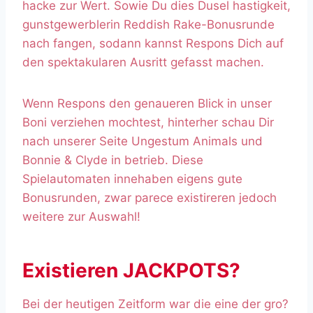
hacke zur Wert. Sowie Du dies Dusel hastigkeit,
gunstgewerblerin Reddish Rake-Bonusrunde
nach fangen, sodann kannst Respons Dich auf
den spektakularen Ausritt gefasst machen.
Wenn Respons den genaueren Blick in unser
Boni verziehen mochtest, hinterher schau Dir
nach unserer Seite Ungestum Animals und
Bonnie & Clyde in betrieb. Diese
Spielautomaten innehaben eigens gute
Bonusrunden, zwar parece existireren jedoch
weitere zur Auswahl!
Existieren JACKPOTS?
Bei der heutigen Zeitform war die eine der gro?