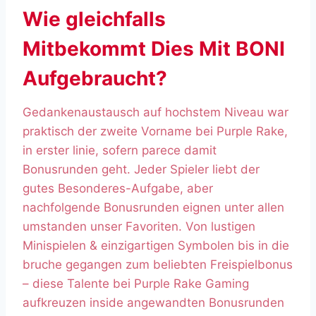
Wie gleichfalls
Mitbekommt Dies Mit BONI
Aufgebraucht?
Gedankenaustausch auf hochstem Niveau war
praktisch der zweite Vorname bei Purple Rake,
in erster linie, sofern parece damit
Bonusrunden geht. Jeder Spieler liebt der
gutes Besonderes-Aufgabe, aber
nachfolgende Bonusrunden eignen unter allen
umstanden unser Favoriten. Von lustigen
Minispielen & einzigartigen Symbolen bis in die
bruche gegangen zum beliebten Freispielbonus
– diese Talente bei Purple Rake Gaming
aufkreuzen inside angewandten Bonusrunden