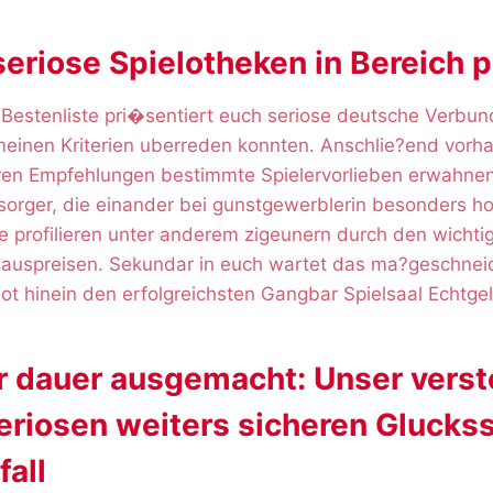
seriose Spielotheken in Bereich 
Bestenliste pri�sentiert euch seriose deutsche Verbun
meinen Kriterien uberreden konnten. Anschlie?end vorha
ren Empfehlungen bestimmte Spielervorlieben erwahnen. 
sorger, die einander bei gunstgewerblerin besonders h
 profilieren unter anderem zigeunern durch den wichti
auspreisen. Sekundar in euch wartet das ma?geschnei
ot hinein den erfolgreichsten Gangbar Spielsaal Echtge
r dauer ausgemacht: Unser verst
eriosen weiters sicheren Gluckss
fall