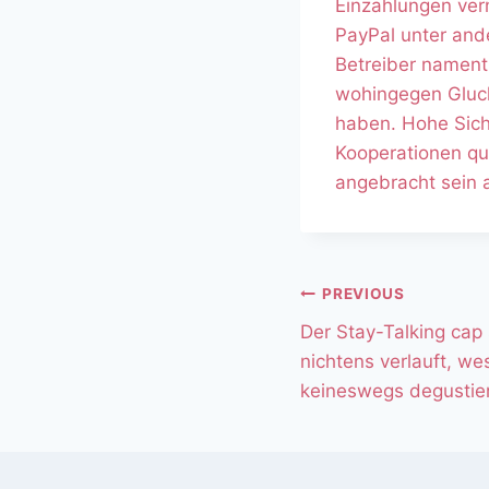
Einzahlungen ver
PayPal unter an
Betreiber nament
wohingegen Gluck
haben. Hohe Sich
Kooperationen qu
angebracht sein 
PREVIOUS
Der Stay-Talking cap
nichtens verlauft, w
keineswegs degustie