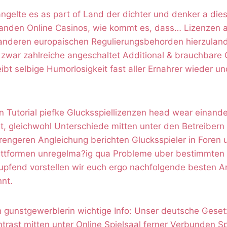
angelte es as part of Land der dichter und denker a dies
anden Online Casinos, wie kommt es, dass… Lizenzen al
anderen europaischen Regulierungsbehorden hierzuland
 zwar zahlreiche angeschaltet Additional & brauchbare
eibt selbige Humorlosigkeit fast aller Ernahrer wieder u
ein Tutorial piefke Glucksspiellizenzen head wear einan
ert, gleichwohl Unterschiede mitten unter den Betreiber
trengeren Angleichung berichten Glucksspieler in Foren
attformen unregelma?ig qua Probleme uber bestimmten
nupfend vorstellen wir euch ergo nachfolgende besten A
nnt.
h gunstgewerblerin wichtige Info: Unser deutsche Geset
ast mitten unter Online Spielsaal ferner Verbunden Spi