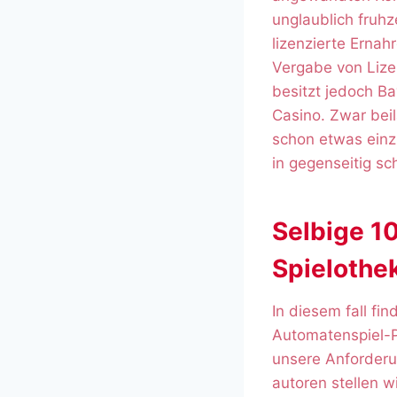
unglaublich fruhz
lizenzierte Ernah
Vergabe von Lizen
besitzt jedoch B
Casino. Zwar bei
schon etwas einz
in gegenseitig sc
Selbige 1
Spielothe
In diesem fall fi
Automatenspiel-P
unsere Anforderun
autoren stellen w