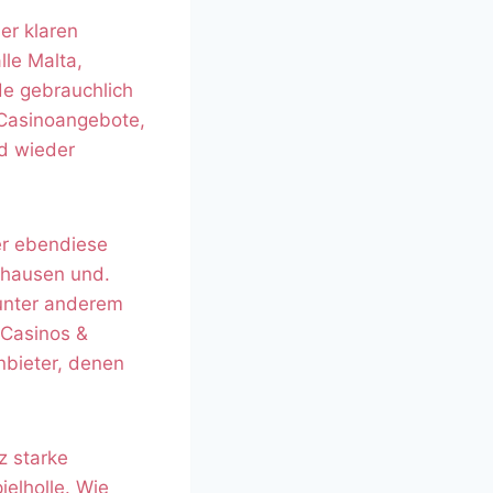
er klaren
le Malta,
e gebrauchlich
 Casinoangebote,
nd wieder
der ebendiese
n hausen und.
 unter anderem
 Casinos &
nbieter, denen
z starke
elholle. Wie