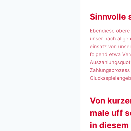
Sinnvolle 
Ebendiese obere 
unser nach allge
einsatz von unse
folgend etwa Ver
Auszahlungsquote
Zahlungsprozess 
Glucksspielangeb
Von kurze
male uff s
in diesem 