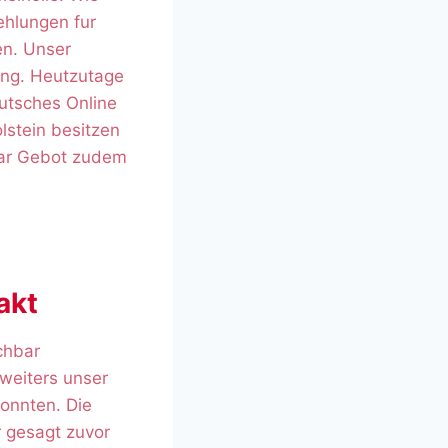
fehlungen fur
en. Unser
ang. Heutzutage
utsches Online
stein besitzen
bar Gebot zudem
akt
chbar
weiters unser
konnten. Die
r gesagt zuvor