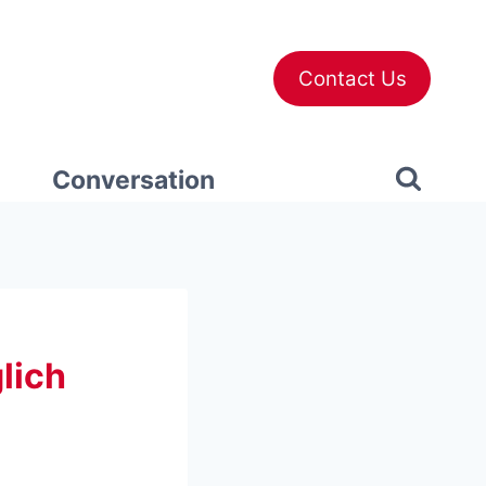
Contact Us
Conversation
lich