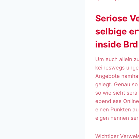
Seriose V
selbige er
inside Brd
Um euch allein z
keineswegs ungea
Angebote namhaft
gelegt. Genau so
so wie sieht sera
ebendiese Online 
einen Punkten au
eigen nennen sera
Wichtiger Verwei