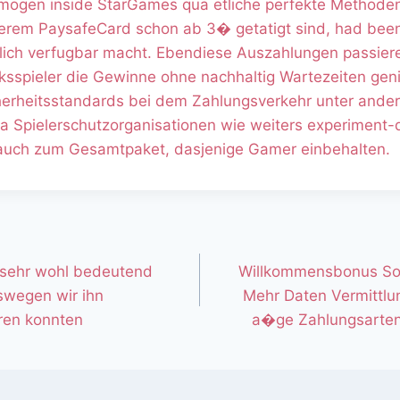
mogen inside StarGames qua etliche perfekte Methode
derem PaysafeCard schon ab 3� getatigt sind, had be
lich verfugbar macht. Ebendiese Auszahlungen passieren
sspieler die Gewinne ohne nachhaltig Wartezeiten geni
erheitsstandards bei dem Zahlungsverkehr unter ande
a Spielerschutzorganisationen wie weiters experiment-d
auch zum Gesamtpaket, dasjenige Gamer einbehalten.
 sehr wohl bedeutend
Willkommensbonus So
eswegen wir ihn
Mehr Daten Vermittlun
ren konnten
a�ge Zahlungsarten