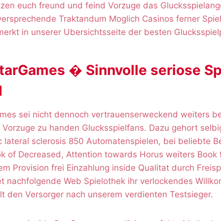
etzen euch freund und feind Vorzuge das Glucksspielan
versprechende Traktandum Moglich Casinos ferner Spiel
erkt in unserer Ubersichtsseite der besten Glucksspielp
StarGames � Sinnvolle seriose Sp
d
mes sei nicht dennoch vertrauenserweckend weiters bet
r Vorzuge zu handen Glucksspielfans. Dazu gehort selbi
 lateral sclerosis 850 Automatenspielen, bei beliebte 
ok of Decreased, Attention towards Horus weiters Book 
 Provision frei Einzahlung inside Qualitat durch Freispi
t nachfolgende Web Spielothek ihr verlockendes Will
t den Versorger nach unserem verdienten Testsieger.