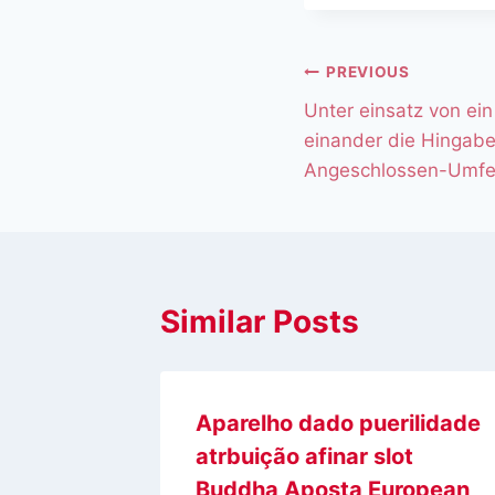
PREVIOUS
Unter einsatz von ein 
einander die Hingabe
Angeschlossen-Umfe
Similar Posts
nline
Aparelho dado puerilidade
e el
atrbuição afinar slot
stra
Buddha Aposta European