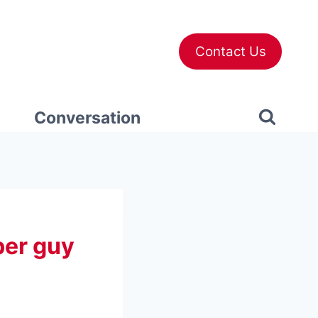
Contact Us
Conversation
ber guy