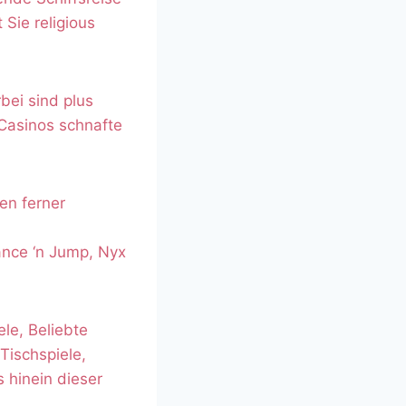
Sie religious
bei sind plus
 Casinos schnafte
en ferner
nce ‘n Jump, Nyx
ele, Beliebte
Tischspiele,
 hinein dieser