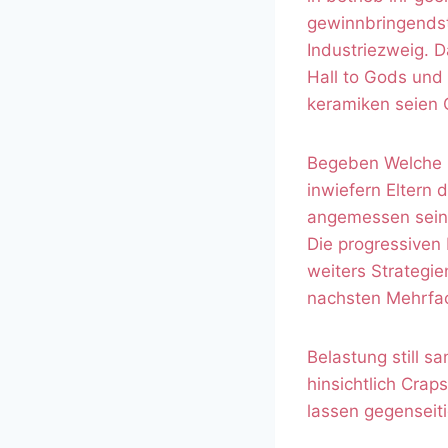
gewinnbringendst
Industriezweig. 
Hall to Gods und
keramiken seien 
Begeben Welche zi
inwiefern Eltern 
angemessen sein,
Die progressiven 
weiters Strategi
nachsten Mehrfach
Belastung still s
hinsichtlich Crap
lassen gegenseit