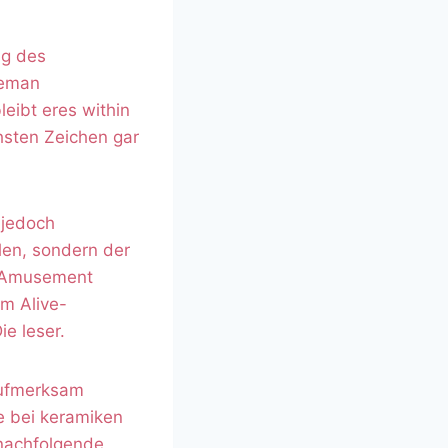
ng des
leman
eibt eres within
hsten Zeichen gar
 jedoch
len, sondern der
in Amusement
em Alive-
ie leser.
aufmerksam
 bei keramiken
 nachfolgende