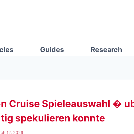
icles
Guides
Research
on Cruise Spieleauswahl � u
tig spekulieren konnte
ch 12, 2026