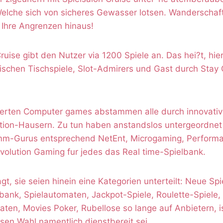
elche sich von sicheres Gewasser lotsen. Wanderschaft 
 Ihre Angrenzen hinaus!
uise gibt den Nutzer via 1200 Spiele an. Das hei?t, hier
sischen Tischspiele, Slot-Admirers und Gast durch Stay
ierten Computer games abstammen alle durch innovativ
ation-Hausern. Zu tun haben anstandslos untergeordnet
m-Gurus entsprechend NetEnt, Microgaming, Performa
volution Gaming fur jedes das Real time-Spielbank.
gt, sie seien hinein eine Kategorien unterteilt: Neue Spi
lbank, Spielautomaten, Jackpot-Spiele, Roulette-Spiele, 
ten, Movies Poker, Rubellose so lange auf Anbietern, is
sen Wahl namentlich dienstbereit sei.