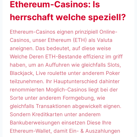
Ethereum-Casinos: Is
herrschaft welche speziell?
Ethereum-Casinos eignen prinzipiell Online-
Casinos, unser Ethereum (ETH) als Valuta
aneignen. Das bedeutet, auf diese weise
Welche Deren ETH-Bestande effizienz im griff
haben, um an Auffuhren wie gleichfalls Slots,
Blackjack, Live roulette unter anderem Poker
teilzunehmen. Ihr Hauptunterschied dahinter
renommierten Moglich-Casinos liegt bei der
Sorte unter anderem Formgebung, wie
gleichfalls Transaktionen abgewickelt eignen.
Sondern Kreditkarten unter anderem
Bankuberweisungen einsetzen Diese Ihre
Ethereum-Wallet, damit Ein- & Auszahlungen