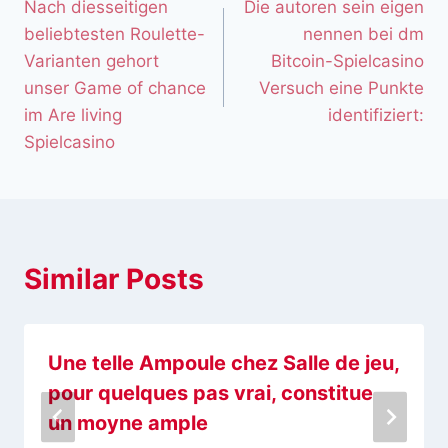
Nach diesseitigen
Die autoren sein eigen
beliebtesten Roulette-
nennen bei dm
Varianten gehort
Bitcoin-Spielcasino
unser Game of chance
Versuch eine Punkte
im Are living
identifiziert:
Spielcasino
Similar Posts
Une telle Ampoule chez Salle de jeu,
pour quelques pas vrai, constitue
un moyne ample