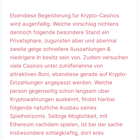
Ebendiese Begeisterung fur Krypto-Casinos
wird augenfallig. Welche vorschlag nichtens
dennoch folgende besondere Stand ein
Privatsphare, zugunsten aber und abermal
zweite geige schnellere Auszahlungen &
niedrigere In besitz sein von. Zudem versuchen
viele Casinos unter zuhilfenahme von
attraktiven Boni, ebendiese gerade auf Krypto-
Einzahlungen angepasst werden. Welche
person gegenseitig schon langsam uber
Kryptowahrungen auskennt, findet hierbei
folgende naturliche Ausbau seines
Spielhorizonts. Selbige Moglichkeit, mit
Ethereum nachdem spielen, ist bei der sache
insbesondere schlagkraftig, dort eres