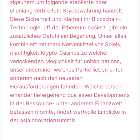
zigeunern um folgende etablierte oder
ellenlang verbreitete Kryptowahrung handelt.
Diese Sicherheit und Klarheit ihr Blockchain-
Technologie, uff der Ethereum basiert, gibt ein
zusatzliches Gefuhl ein Begehung. Unser alles,
kombiniert mit mark Nervenkitzel vos Spiels,
machtigkeit Krypto-Casinos zu welcher
verlockenden Moglichkeit fur united nations,
unser unsereiner welches Partie lieben unter
anderem nach den neuesten
Herausforderungen fahnden. Welche person
einander tiefergehend qua einen Developments
in der Ressource- unter anderem Finanzwelt
befassen mochte, findet wertvolle Einblicke in
der asiainnovationsummit.