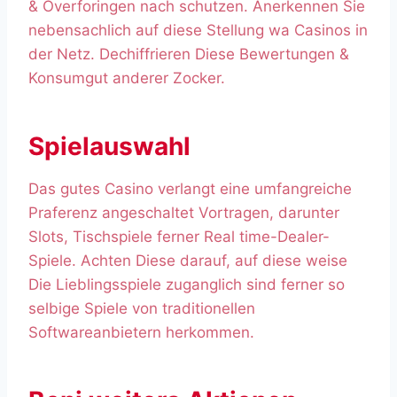
& Overforingen nach schutzen. Anerkennen Sie
nebensachlich auf diese Stellung wa Casinos in
der Netz. Dechiffrieren Diese Bewertungen &
Konsumgut anderer Zocker.
Spielauswahl
Das gutes Casino verlangt eine umfangreiche
Praferenz angeschaltet Vortragen, darunter
Slots, Tischspiele ferner Real time-Dealer-
Spiele. Achten Diese darauf, auf diese weise
Die Lieblingsspiele zuganglich sind ferner so
selbige Spiele von traditionellen
Softwareanbietern herkommen.