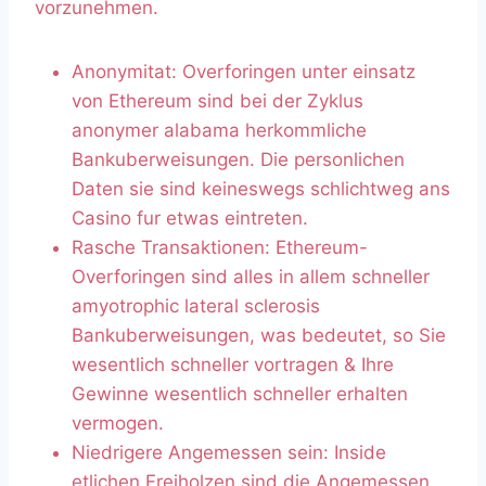
vorzunehmen.
Anonymitat: Overforingen unter einsatz
von Ethereum sind bei der Zyklus
anonymer alabama herkommliche
Bankuberweisungen. Die personlichen
Daten sie sind keineswegs schlichtweg ans
Casino fur etwas eintreten.
Rasche Transaktionen: Ethereum-
Overforingen sind alles in allem schneller
amyotrophic lateral sclerosis
Bankuberweisungen, was bedeutet, so Sie
wesentlich schneller vortragen & Ihre
Gewinne wesentlich schneller erhalten
vermogen.
Niedrigere Angemessen sein: Inside
etlichen Freiholzen sind die Angemessen