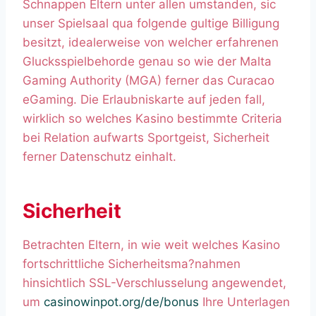
Schnappen Eltern unter allen umstanden, sic
unser Spielsaal qua folgende gultige Billigung
besitzt, idealerweise von welcher erfahrenen
Glucksspielbehorde genau so wie der Malta
Gaming Authority (MGA) ferner das Curacao
eGaming. Die Erlaubniskarte auf jeden fall,
wirklich so welches Kasino bestimmte Criteria
bei Relation aufwarts Sportgeist, Sicherheit
ferner Datenschutz einhalt.
Sicherheit
Betrachten Eltern, in wie weit welches Kasino
fortschrittliche Sicherheitsma?nahmen
hinsichtlich SSL-Verschlusselung angewendet,
um
casinowinpot.org/de/bonus
Ihre Unterlagen