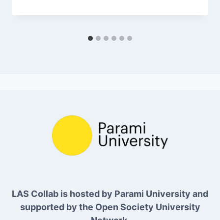
LAS Collab is hosted by Parami University and
supported by the Open Society University