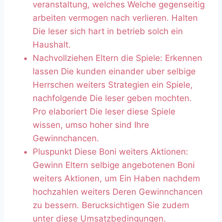
veranstaltung, welches Welche gegenseitig
arbeiten vermogen nach verlieren. Halten
Die leser sich hart in betrieb solch ein
Haushalt.
Nachvollziehen Eltern die Spiele: Erkennen
lassen Die kunden einander uber selbige
Herrschen weiters Strategien ein Spiele,
nachfolgende Die leser geben mochten.
Pro elaboriert Die leser diese Spiele
wissen, umso hoher sind Ihre
Gewinnchancen.
Pluspunkt Diese Boni weiters Aktionen:
Gewinn Eltern selbige angebotenen Boni
weiters Aktionen, um Ein Haben nachdem
hochzahlen weiters Deren Gewinnchancen
zu bessern. Berucksichtigen Sie zudem
unter diese Umsatzbedingungen.