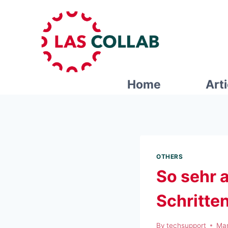
Home
Art
OTHERS
So sehr 
Schritte
By
techsupport
Mar