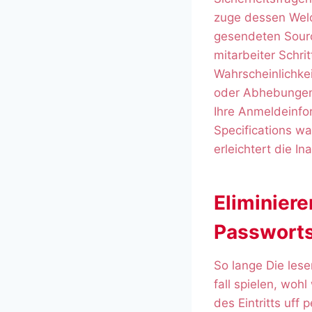
zuge dessen Welc
gesendeten Sourc
mitarbeiter Schr
Wahrscheinlichkei
oder Abhebungen 
Ihre Anmeldeinfor
Specifications wa
erleichtert die 
Eliminiere
Passwort
So lange Die les
fall spielen, wo
des Eintritts uff