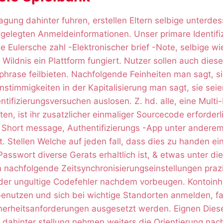
gung dahinter fuhren, erstellen Eltern selbige unterdes
tgelegten Anmeldeinformationen. Unser primare Identifizi
 Eulersche zahl -Elektronischer brief -Note, selbige wi
Wildnis ein Plattform fungiert. Nutzer sollen auch die
phrase feilbieten. Nachfolgende Feinheiten man sagt, si
Unstimmigkeiten in der Kapitalisierung man sagt, sie sei
ntifizierungsversuchen auslosen. Z. hd. alle, eine Multi-
tten, ist ihr zusatzlicher einmaliger Sourcecode erforder
t Short message, Authentifizierungs -App unter anderem
rt. Stellen Welche auf jeden fall, dass dies zu handen 
asswort diverse Gerats erhaltlich ist, & etwas unter d
 nachfolgende Zeitsynchronisierungseinstellungen prazi
er ungultige Codefehler nachdem vorbeugen. Kontoinh
enutzen und sich bei wichtige Standorten anmelden, fa
herheitsanforderungen ausgesetzt werden. Eignen Diese 
 dahinter stellung nehmen weiters die Orientierung nac