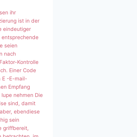
sen ihr
erung ist in der
e eindeutiger
se entsprechende
e seien
en nach
Faktor-Kontrolle
lich. Einer Code
 E -E-mail-
einen Empfang
ie lupe nehmen Die
se sind, damit
aber, ebendiese
hig sein
griffbereit,
h betrachten, im