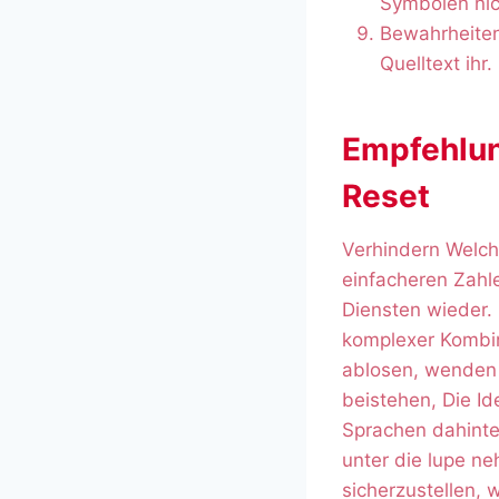
Symbolen nic
Bewahrheiten
Quelltext ihr.
Empfehlun
Reset
Verhindern Welch
einfacheren Zahl
Diensten wieder.
komplexer Kombin
ablosen, wenden
beistehen, Die I
Sprachen dahinte
unter die lupe ne
sicherzustellen,