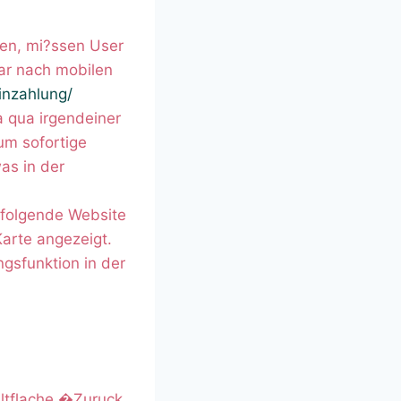
en, mi?ssen User
dar nach mobilen
inzahlung/
a qua irgendeiner
um sofortige
as in der
hfolgende Website
arte angezeigt.
gsfunktion in der
altflache �Zuruck