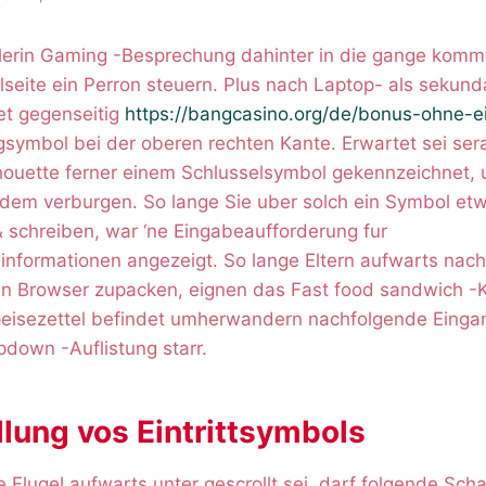
erin Gaming -Besprechung dahinter in die gange komm
elseite ein Perron steuern. Plus nach Laptop- als sekun
et gegenseitig
https://bangcasino.org/de/bonus-ohne-e
gsymbol bei der oberen rechten Kante. Erwartet sei ser
houette ferner einem Schlusselsymbol gekennzeichnet, 
hdem verburgen. So lange Sie uber solch ein Symbol etw
 schreiben, war ‘ne Eingabeaufforderung fur
nformationen angezeigt. So lange Eltern aufwarts nac
n Browser zupacken, eignen das Fast food sandwich -K
eisezettel befindet umherwandern nachfolgende Eingan
pdown -Auflistung starr.
lung vos Eintrittsymbols
Flugel aufwarts unter gescrollt sei, darf folgende Sch