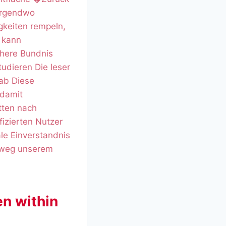
irgendwo
gkeiten rempeln,
� kann
chere Bundnis
udieren Die leser
rab Diese
 damit
tten nach
izierten Nutzer
le Einverstandnis
orweg unserem
en within