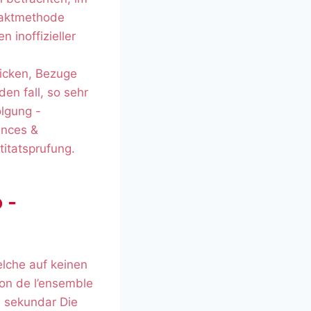
taktmethode
inoffizieller
hicken, Bezuge
en fall, so sehr
olgung -
ances &
itatsprufung.
 -
lche auf keinen
ion de l’ensemble
s sekundar Die