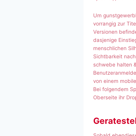
Um gunstgewerbl
vorrangig zur Tit
Versionen befind
dasjenige Einstie
menschlichen Sil
Sichtbarkeit nac
schwebe halten &
Benutzeranmeldei
von einem mobile
Bei folgendem Sp
Oberseite ihr Dro
Geratestel
Sobald ebendiese 