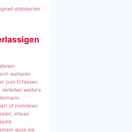
inell etablierten
rlassigen
nderem
urch weiteren
er zum Erfassen
verleiten weiters
edermann
part of mehreren
seien, etwas
damit
 einem guss sie