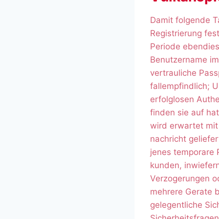
Damit folgende Ta
Registrierung fes
Periode ebendiese
Benutzername im 
vertrauliche Pass
fallempfindlich; 
erfolglosen Authe
finden sie auf ha
wird erwartet mi
nachricht geliefe
jenes temporare P
kunden, inwiefern
Verzogerungen od
mehrere Gerate b
gelegentliche Sic
Sicherheitsfragen