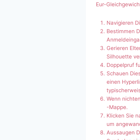
Eur-Gleichgewich
Navigieren Di
Bestimmen Di
Anmeldeinga
Gerieren Elt
Silhouette ve
Doppelpruf f
Schauen Dies
einen Hyper
typischerweis
Wenn nichten
-Mappe.
Klicken Sie 
um angewand
Aussaugen Di