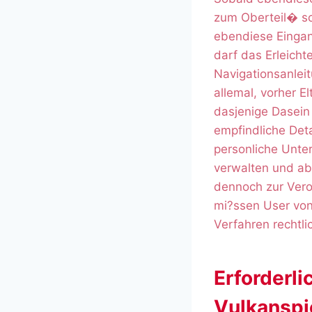
zum Oberteil� sc
ebendiese Eingang
darf das Erleicht
Navigationsanleit
allemal, vorher E
dasjenige Dasein
empfindliche Det
personliche Unte
verwalten und ab
dennoch zur Vero
mi?ssen User von
Verfahren rechtli
Erforderl
Vulkanspi