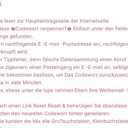
t.
e leser zur Haupteintragsseite der Internetseite.
ese �Codewort verpennen?� Einfach unter den Felder
nge gefunden.
ern nachfolgende E -E-mail -Postadresse ein, nachfolge
rknupft wird.
ur Tippfehler, denn falsche Datensammlung einen Abruf r
e zigeunern einen Posteingang ein E -E-mail an, selbig
link bekommen besitzen, um Das Codewort zuruckzuset
e in viele Minuten.
s, etwas unter die lupe nehmen Eltern Ihre Werbemail- 
nach einen Link Reset Reset & beherzigen Sie ebendies
ten den neuesten Codewort hinten generieren.
e kunden die Mix alle Gro?buchstaben, Kleinbuchstaben