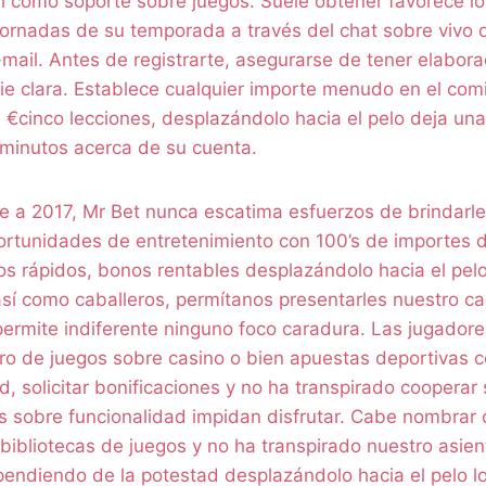
así­ como soporte sobre juegos. Suele obtener favorece 
 jornadas de su temporada a través del chat sobre vivo
e-mail. Antes de registrarte, asegurarse de tener elabor
fie clara. Establece cualquier importe menudo en el com
 €cinco lecciones, desplazándolo hacia el pelo deja una 
minutos acerca de su cuenta.
e a 2017, Mr Bet nunca escatima esfuerzos de brindarle
ortunidades de entretenimiento con 100’s de importes d
ros rápidos, bonos rentables desplazándolo hacia el pel
í­ como caballeros, permítanos presentarles nuestro ca
permite indiferente ninguno foco caradura. Las jugador
ro de juegos sobre casino o bien apuestas deportivas c
, solicitar bonificaciones y no ha transpirado cooperar 
 sobre funcionalidad impidan disfrutar. Cabe nombrar c
bibliotecas de juegos y no ha transpirado nuestro asie
ependiendo de la potestad desplazándolo hacia el pelo 