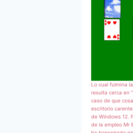
Lo cual fulmina 
resulta cerca en 
caso de que cosa 
escritorio carent
de Windows 12. P
de la empleo Mr B
ha transpirado n