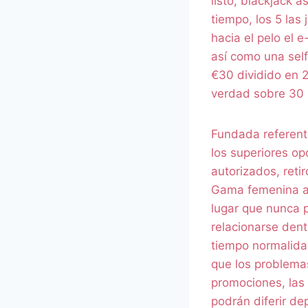
listo, blackjack 
tiempo, los 5 las
hacia el pelo el 
así­ como una sel
€30 dividido en 2
verdad sobre 30 
Fundada referent
los superiores op
autorizados, reti
Gama femenina as
lugar que nunca 
relacionarse dent
tiempo normalidad
que los problemas
promociones, las 
podrán diferir d