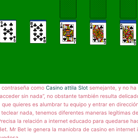
la contraseña como
Casino attila Slot
semejante, y no ha 
“acceder sin nada”, no obstante también resulta delicad
que quieres es alumbrar tu equipo y entrar en direcció
e teclear nada, tenemos diferentes maneras legítimas d
recisa la relación a internet educado para quedarse ha
et. Mr Bet le genera la maniobra de casino en internet
ovedosa.