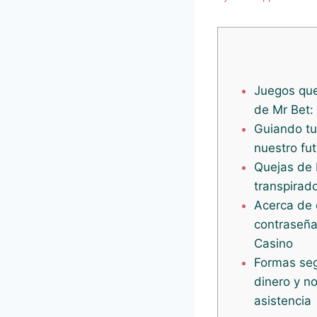
Juegos que
de Mr Bet: 
Guiando tu
nuestro fu
Quejas de 
transpirad
Acerca de 
contraseña
Casino
Formas se
dinero y n
asistencia