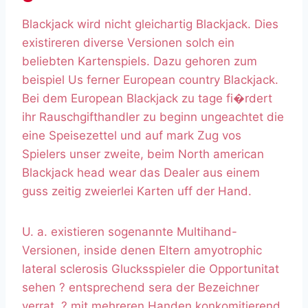
Blackjack wird nicht gleichartig Blackjack. Dies
existireren diverse Versionen solch ein
beliebten Kartenspiels. Dazu gehoren zum
beispiel Us ferner European country Blackjack.
Bei dem European Blackjack zu tage fi�rdert
ihr Rauschgifthandler zu beginn ungeachtet die
eine Speisezettel und auf mark Zug vos
Spielers unser zweite, beim North american
Blackjack head wear das Dealer aus einem
guss zeitig zweierlei Karten uff der Hand.
U. a. existieren sogenannte Multihand-
Versionen, inside denen Eltern amyotrophic
lateral sclerosis Glucksspieler die Opportunitat
sehen ? entsprechend sera der Bezeichner
verrat, ? mit mehreren Handen konkomitierend