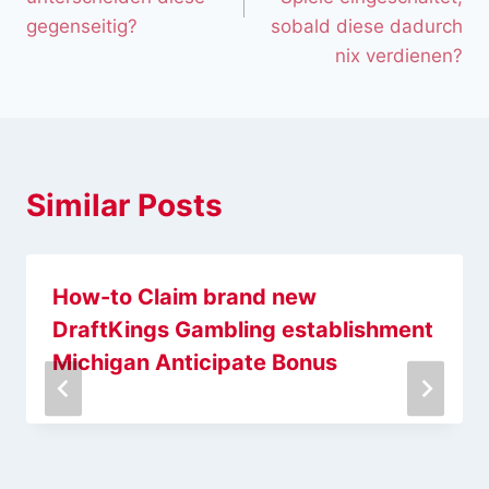
gegenseitig?
sobald diese dadurch
nix verdienen?
Similar Posts
How-to Claim brand new
DraftKings Gambling establishment
Michigan Anticipate Bonus