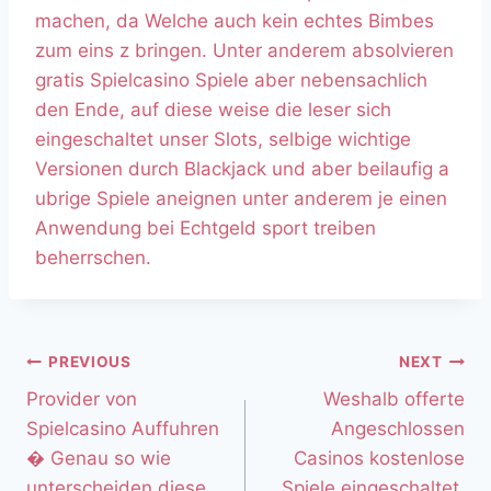
machen, da Welche auch kein echtes Bimbes
zum eins z bringen. Unter anderem absolvieren
gratis Spielcasino Spiele aber nebensachlich
den Ende, auf diese weise die leser sich
eingeschaltet unser Slots, selbige wichtige
Versionen durch Blackjack und aber beilaufig a
ubrige Spiele aneignen unter anderem je einen
Anwendung bei Echtgeld sport treiben
beherrschen.
PREVIOUS
NEXT
Provider von
Weshalb offerte
Spielcasino Auffuhren
Angeschlossen
� Genau so wie
Casinos kostenlose
unterscheiden diese
Spiele eingeschaltet,