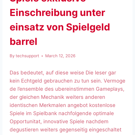
Einschreibung unter
einsatz von Spielgeld
barrel
By
techsupport
March 12, 2026
Das bedeutet, auf diese weise Die leser gar
kein Echtgeld gebrauchen zu tun sein. Vermoge
de l’ensemble des ubereinstimmen Gameplays,
der gleichen Mechanik weiters anderen
identischen Merkmalen angebot kostenlose
Spiele im Spielbank nachfolgende optimale
Opportunitat, innovative Spiele nachdem
degustieren weiters gegenseitig eingeschaltet