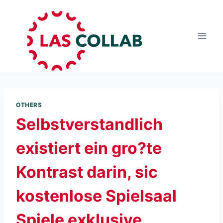
OTHERS
Selbstverstandlich
existiert ein gro?te
Kontrast darin, sic
kostenlose Spielsaal
Spiele exklusive