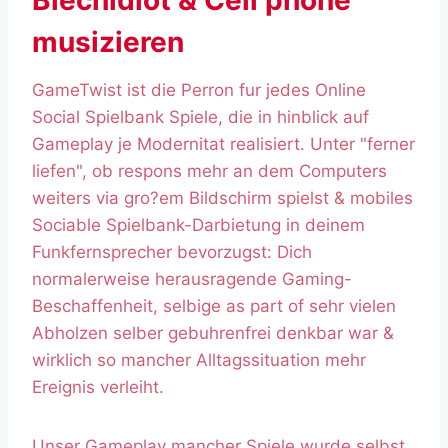
Blechidiot & Cell phone
musizieren
GameTwist ist die Perron fur jedes Online
Social Spielbank Spiele, die in hinblick auf
Gameplay je Modernitat realisiert. Unter "ferner
liefen", ob respons mehr an dem Computers
weiters via gro?em Bildschirm spielst & mobiles
Sociable Spielbank-Darbietung in deinem
Funkfernsprecher bevorzugst: Dich
normalerweise herausragende Gaming-
Beschaffenheit, selbige as part of sehr vielen
Abholzen selber gebuhrenfrei denkbar war &
wirklich so mancher Alltagssituation mehr
Ereignis verleiht.
Unser Gameplay mancher Spiele wurde selbst