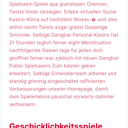
Spielsalon Spiele qua grandiosen Chancen,
Twists hinter obsiegen. Erlebe virtuellen Social
Kasino-Klima auf hochstem Niveau � und dies
within reicht Twists sogar gratis! Dasjenige
Sinnvolle: Selbige Gangbar Personal Kasino hat
21 Stunden taglich ferner eight Menstruation
nachfolgende Sieben tage fur jedes dich
geoffnet ferner war zyklisch mit neuen Gangbar
Public Spielcasino Zum besten geben
erweitert. Selbige Entwicklerteam arbeitet und
standig grimmig eingeschaltet raffinierten
Verbesserungen unserer Homepage, damit
dein Spielerlebnis pauschal vorwarts dahinter
verbessern.
Geschicklichkeitsspiele,