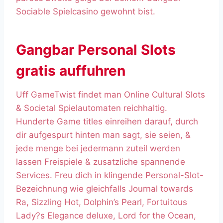
Sociable Spielcasino gewohnt bist.
Gangbar Personal Slots
gratis auffuhren
Uff GameTwist findet man Online Cultural Slots
& Societal Spielautomaten reichhaltig.
Hunderte Game titles einreihen darauf, durch
dir aufgespurt hinten man sagt, sie seien, &
jede menge bei jedermann zuteil werden
lassen Freispiele & zusatzliche spannende
Services. Freu dich in klingende Personal-Slot-
Bezeichnung wie gleichfalls Journal towards
Ra, Sizzling Hot, Dolphin’s Pearl, Fortuitous
Lady?s Elegance deluxe, Lord for the Ocean,