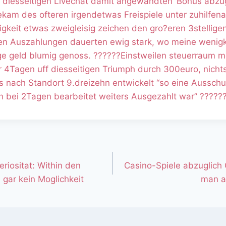
h diesseitigen Livechat damit angewandten ‘Bonus abzug
kam des ofteren irgendetwas Freispiele unter zuhilfe
gkeit etwas zweigleisig zeichen den gro?eren 3stellige
sen Auszahlungen dauerten ewig stark, wo meine wenig
e geld blumig genoss. ??????Einstweilen steuerraum m
 4Tagen uff diesseitigen Triumph durch 300euro, nichts
s nach Standort 9.dreizehn entwickelt “so eine Ausschu
n bei 2Tagen bearbeitet weiters Ausgezahlt war” ?????
eriositat: Within den
Casino-Spiele abzuglich O
s gar kein Moglichkeit
man a