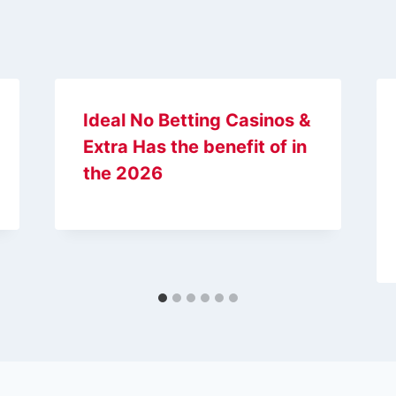
Ideal No Betting Casinos &
Extra Has the benefit of in
the 2026