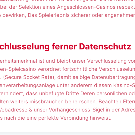
bei der Selektion eines Angeschlossen-Casinos respekti
 bewirken, Das Spielerlebnis sicherer oder angenehm
chlusselung ferner Datenschutz
herheitsmerkmal ist und bleibt unser Verschlusselung von
n-Spielcasino verordnet fortschrittliche Verschlusselu
L (Secure Socket Rate), damit selbige Datenubertragu
tenverarbeitungsanlage unter anderem diesem Kasino-S
rhindert, dass unbefugte Dritte Deren personlichen ode
lten weiters missbrauchen beherrschen. Beachten Elter
ebadresse & unser Vorhangeschloss-Sigel in der Adress
s nach die eine perfekte Verbindung hinweist.