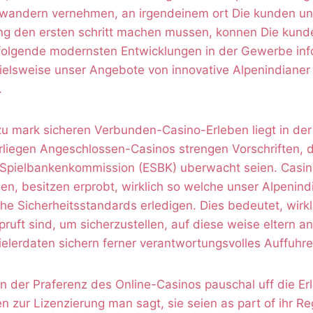
wandern vernehmen, an irgendeinem ort Die kunden un
lung den ersten schritt machen mussen, konnen Die kund
folgende modernsten Entwicklungen in der Gewerbe inf
ielsweise unser Angebote von innovative Alpenindianer
.
 zu mark sicheren Verbunden-Casino-Erleben liegt in der 
rliegen Angeschlossen-Casinos strengen Vorschriften, d
Spielbankenkommission (ESBK) uberwacht seien. Casinos
en, besitzen erprobt, wirklich so welche unser Alpenin
he Sicherheitsstandards erledigen. Dies bedeutet, wirk
ruft sind, um sicherzustellen, auf diese weise eltern a
ielerdaten sichern ferner verantwortungsvolles Auffuhre
in der Praferenz des Online-Casinos pauschal uff die Er
n zur Lizenzierung man sagt, sie seien as part of ihr R