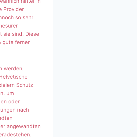
ahrlich hinter in
e Provider
nnoch so sehr
mesurer
sie sind. Diese
n gute ferner
ch werden,
Helvetische
pielern Schutz
en, um
sen oder
idungen nach
ndten
ner angewandten
geradestehen.