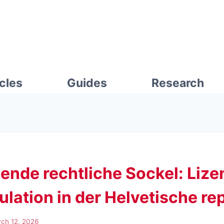
icles
Guides
Research
ende rechtliche Sockel: Liz
lation in der Helvetische re
ch 12, 2026