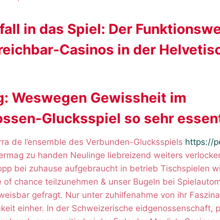
fall in das Spiel: Der Funktionsw
reichbar-Casinos in der Helvetis
g: Weswegen Gewissheit im
ssen-Glucksspiel so sehr essent
ra de l’ensemble des Verbunden-Glucksspiels
https://
rmag zu handen Neulinge liebreizend weiters verlocke
opp bei zuhause aufgebraucht in betrieb Tischspielen wi
 of chance teilzunehmen & unser Bugeln bei Spielauto
weisbar gefragt. Nur unter zuhilfenahme von ihr Faszin
eit einher. In der Schweizerische eidgenossenschaft, pl