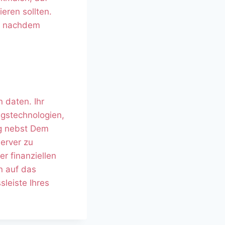
eren sollten.
er nachdem
 daten. Ihr
ngstechnologien,
ng nebst Dem
erver zu
r finanziellen
n auf das
leiste Ihres