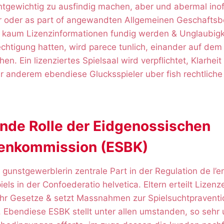
htgewichtig zu ausfindig machen, aber und abermal inoff
er oder as part of angewandten Allgemeinen Geschafts
 kaum Lizenzinformationen fundig werden & Unglaubigkei
echtigung hatten, wird parece tunlich, einander auf de
n. Ein lizenziertes Spielsaal wird verpflichtet, Klarheit 
er anderem ebendiese Glucksspieler uber fish rechtliche
nde Rolle der Eidgenossischen
enkommission (ESBK)
 gunstgewerblerin zentrale Part in der Regulation de l’
els in der Confoederatio helvetica. Eltern erteilt Lizen
ihr Gesetze & setzt Massnahmen zur Spielsuchtpravent
. Ebendiese ESBK stellt unter allen umstanden, so sehr