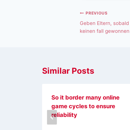
PREVIOUS
Geben Eltern, sobald 
keinen fall gewonnen
Similar Posts
f
So it border many online
inion &
game cycles to ensure
ses
reliability
os