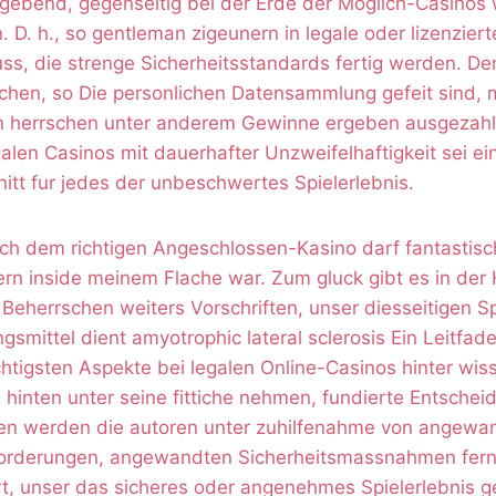
gebend, gegenseitig bei der Erde der Moglich-Casinos w
D. h., so gentleman zigeunern in legale oder lizenziert
ss, die strenge Sicherheitsstandards fertig werden. De
chen, so Die personlichen Datensammlung gefeit sind, 
 herrschen unter anderem Gewinne ergeben ausgezahlt 
alen Casinos mit dauerhafter Unzweifelhaftigkeit sei ei
itt fur jedes der unbeschwertes Spielerlebnis.
ch dem richtigen Angeschlossen-Kasino darf fantastis
rn inside meinem Flache war. Zum gluck gibt es in der 
 Beherrschen weiters Vorschriften, unser diesseitigen S
gsmittel dient amyotrophic lateral sclerosis Ein Leitfad
htigsten Aspekte bei legalen Online-Casinos hinter wis
hinten unter seine fittiche nehmen, fundierte Entsche
oren werden die autoren unter zuhilfenahme von angewa
forderungen, angewandten Sicherheitsmassnahmen fer
ert, unser das sicheres oder angenehmes Spielerlebnis 