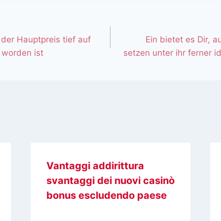
der Hauptpreis tief auf
Ein bietet es Dir,
 worden ist
setzen unter ihr ferner 
Vantaggi addirittura
svantaggi dei nuovi casinò
bonus escludendo paese