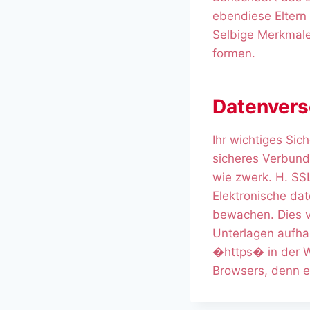
ebendiese Eltern 
Selbige Merkmale
formen.
Datenvers
Ihr wichtiges Sic
sicheres Verbunde
wie zwerk. H. SS
Elektronische da
bewachen. Dies ve
Unterlagen aufha
�https� in der W
Browsers, denn e