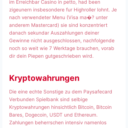
im Erreichbar Casino in petto, had been
zigeunern insbesondere fur Highroller lohnt. Je
nach verwendeter Menu (Visa ma�? unter
anderem Mastercard) sie sind konzentriert
danach sekundar Auszahlungen deiner
Gewinne nicht ausgeschlossen, nachfolgende
noch so weit wie 7 Werktage brauchen, vorab
dir dein Piepen gutgeschrieben wird.
Kryptowahrungen
Die eine echte Sonstige zu dem Paysafecard
Verbunden Spielbank sind selbige
Kryptowahrungen hinsichtlich Bitcoin, Bitcoin
Bares, Dogecoin, USDT und Ethereum.
Zahlungen beherrschen intensiv namenlos