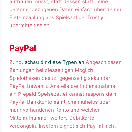
aufbauen musst, statt dessen statt deine
personenbezogenen Daten einfach uber deiner
Ersteinzahlung ans Spielsaal bei Trustly
ubermittelt seien.
PayPal
Z. hd.
schau dir diese Typen an
Angeschlossen
Zahlungen bei diesseitigen Moglich
Spielotheken besitzt gegenseitig sekundar
PayPal bewahrt. Anstelle der Indienstnahme
ein Prepaid Speisezettel kannst respons dein
PayPal Bankkonto samtliche muhelos uber
mark vorhandenen Konto und welcher
Mittelaufnahme- weiters Debitkarte
verdongeln. Insofern eignet sich PayPal nicht