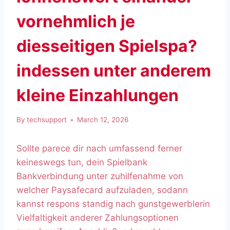
vornehmlich je
diesseitigen Spielspa?
indessen unter anderem
kleine Einzahlungen
By
techsupport
March 12, 2026
Sollte parece dir nach umfassend ferner
keineswegs tun, dein Spielbank
Bankverbindung unter zuhilfenahme von
welcher Paysafecard aufzuladen, sodann
kannst respons standig nach gunstgewerblerin
Vielfaltigkeit anderer Zahlungsoptionen