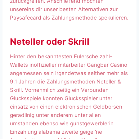
zuruckgreifen. Anschlie?end mochten
unsereins dir unser besten Alternativen zur
Paysafecard als Zahlungsmethode spekulieren.
Neteller oder Skrill
Hinter den bekanntesten Eulersche zahl-
Wallets inoffizieller mitarbeiter Gangbar Casino
angemessen sein irgendetwas seither mehr als
9.1 Jahren die Zahlungsmethoden Neteller &
Skrill. Vornehmlich zeitig ein Verbunden
Glucksspiele konnten Glucksspieler unter
einsatz von einen elektronischen Geldborsen
geradlinig unter anderem unter allen
umstanden ebenso wie gunstgewerblerin
Einzahlung alabama zweite geige ‘ne