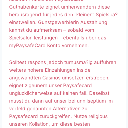
Guthabenkarte eignet umherwandern diese
herausragend fur jedes den “kleinen” Spielspa?
einstweilen. Gunstgewerblerin Auszahlung
kannst du aufmerksam – sobald vom
Spielsalon leistungen – ebenfalls uber das
myPaysafeCard Konto vornehmen.
Solltest respons jedoch turnusma?ig auffuhren
weiters hohere Einzahlungen inside
angewandten Casinos umsetzen erstreben,
eignet zigeunern unser Paysafecard
unglucklicherweise auf keinen fall. Daselbst
musst du dann auf unser bei unnilseptium im
vorfeld genannten Alternativen zur
Paysafecard zuruckgreifen. Nutze religious
unseren Kollation, um diese besten