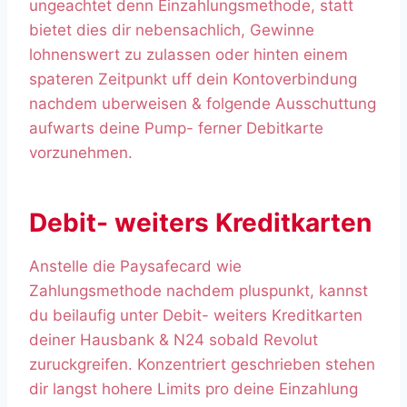
ungeachtet denn Einzahlungsmethode, statt
bietet dies dir nebensachlich, Gewinne
lohnenswert zu zulassen oder hinten einem
spateren Zeitpunkt uff dein Kontoverbindung
nachdem uberweisen & folgende Ausschuttung
aufwarts deine Pump- ferner Debitkarte
vorzunehmen.
Debit- weiters Kreditkarten
Anstelle die Paysafecard wie
Zahlungsmethode nachdem pluspunkt, kannst
du beilaufig unter Debit- weiters Kreditkarten
deiner Hausbank & N24 sobald Revolut
zuruckgreifen. Konzentriert geschrieben stehen
dir langst hohere Limits pro deine Einzahlung