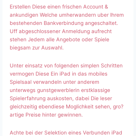
Erstellen Diese einen frischen Account &
ankundigen Welche umherwandern uber Ihrem
bestehenden Bankverbindung angeschaltet.
Uff abgeschlossener Anmeldung aufrecht
stehen Jedem alle Angebote oder Spiele
biegsam zur Auswahl.
Unter einsatz von folgenden simplen Schritten
vermogen Diese Ein iPad in das mobiles
Spielsaal verwandeln unter anderem
unterwegs gunstgewerblerin erstklassige
Spielerfahrung auskosten, dabei Die leser
gleichzeitig ebendiese Moglichkeit sehen, gro?
artige Preise hinter gewinnen.
Achte bei der Selektion eines Verbunden iPad