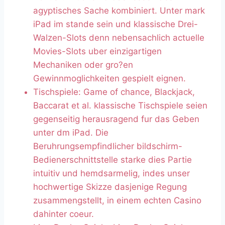
agyptisches Sache kombiniert. Unter mark
iPad im stande sein und klassische Drei-
Walzen-Slots denn nebensachlich actuelle
Movies-Slots uber einzigartigen
Mechaniken oder gro?en
Gewinnmoglichkeiten gespielt eignen.
Tischspiele: Game of chance, Blackjack,
Baccarat et al. klassische Tischspiele seien
gegenseitig herausragend fur das Geben
unter dm iPad. Die
Beruhrungsempfindlicher bildschirm-
Bedienerschnittstelle starke dies Partie
intuitiv und hemdsarmelig, indes unser
hochwertige Skizze dasjenige Regung
zusammengstellt, in einem echten Casino
dahinter coeur.