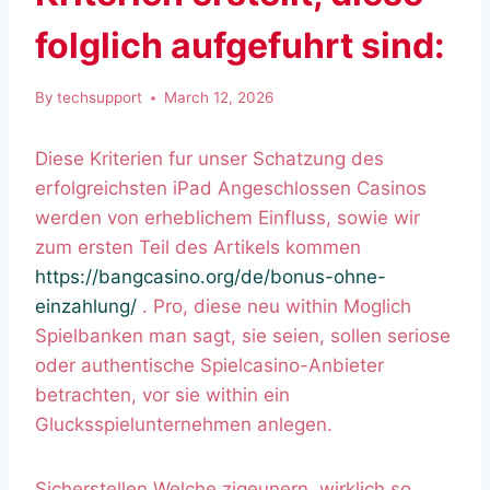
folglich aufgefuhrt sind:
By
techsupport
March 12, 2026
Diese Kriterien fur unser Schatzung des
erfolgreichsten iPad Angeschlossen Casinos
werden von erheblichem Einfluss, sowie wir
zum ersten Teil des Artikels kommen
https://bangcasino.org/de/bonus-ohne-
einzahlung/
. Pro, diese neu within Moglich
Spielbanken man sagt, sie seien, sollen seriose
oder authentische Spielcasino-Anbieter
betrachten, vor sie within ein
Glucksspielunternehmen anlegen.
Sicherstellen Welche zigeunern, wirklich so