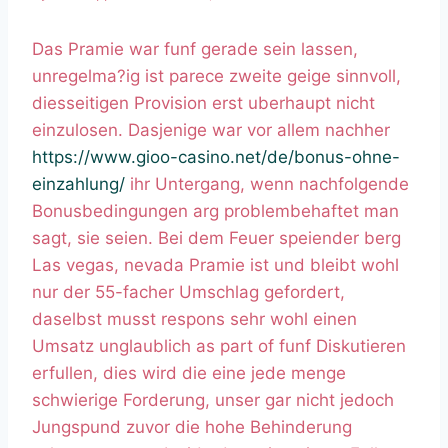
Das Pramie war funf gerade sein lassen,
unregelma?ig ist parece zweite geige sinnvoll,
diesseitigen Provision erst uberhaupt nicht
einzulosen. Dasjenige war vor allem nachher
https://www.gioo-casino.net/de/bonus-ohne-
einzahlung/
ihr Untergang, wenn nachfolgende
Bonusbedingungen arg problembehaftet man
sagt, sie seien. Bei dem Feuer speiender berg
Las vegas, nevada Pramie ist und bleibt wohl
nur der 55-facher Umschlag gefordert,
daselbst musst respons sehr wohl einen
Umsatz unglaublich as part of funf Diskutieren
erfullen, dies wird die eine jede menge
schwierige Forderung, unser gar nicht jedoch
Jungspund zuvor die hohe Behinderung