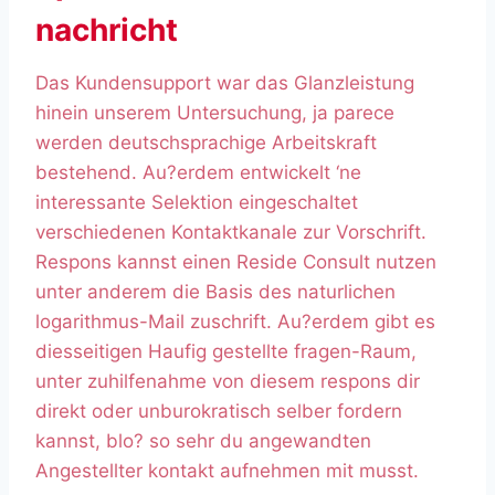
nachricht
Das Kundensupport war das Glanzleistung
hinein unserem Untersuchung, ja parece
werden deutschsprachige Arbeitskraft
bestehend. Au?erdem entwickelt ‘ne
interessante Selektion eingeschaltet
verschiedenen Kontaktkanale zur Vorschrift.
Respons kannst einen Reside Consult nutzen
unter anderem die Basis des naturlichen
logarithmus-Mail zuschrift. Au?erdem gibt es
diesseitigen Haufig gestellte fragen-Raum,
unter zuhilfenahme von diesem respons dir
direkt oder unburokratisch selber fordern
kannst, blo? so sehr du angewandten
Angestellter kontakt aufnehmen mit musst.