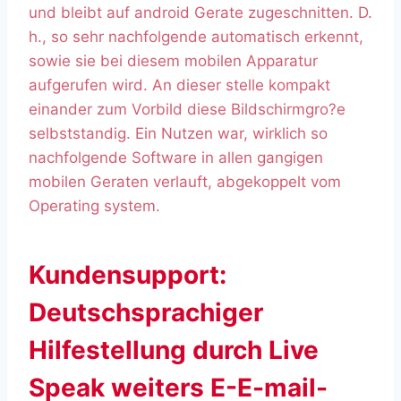
und bleibt auf android Gerate zugeschnitten. D.
h., so sehr nachfolgende automatisch erkennt,
sowie sie bei diesem mobilen Apparatur
aufgerufen wird. An dieser stelle kompakt
einander zum Vorbild diese Bildschirmgro?e
selbststandig. Ein Nutzen war, wirklich so
nachfolgende Software in allen gangigen
mobilen Geraten verlauft, abgekoppelt vom
Operating system.
Kundensupport:
Deutschsprachiger
Hilfestellung durch Live
Speak weiters E-E-mail-