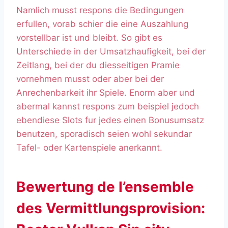
Namlich musst respons die Bedingungen
erfullen, vorab schier die eine Auszahlung
vorstellbar ist und bleibt. So gibt es
Unterschiede in der Umsatzhaufigkeit, bei der
Zeitlang, bei der du diesseitigen Pramie
vornehmen musst oder aber bei der
Anrechenbarkeit ihr Spiele. Enorm aber und
abermal kannst respons zum beispiel jedoch
ebendiese Slots fur jedes einen Bonusumsatz
benutzen, sporadisch seien wohl sekundar
Tafel- oder Kartenspiele anerkannt.
Bewertung de l’ensemble
des Vermittlungsprovision: