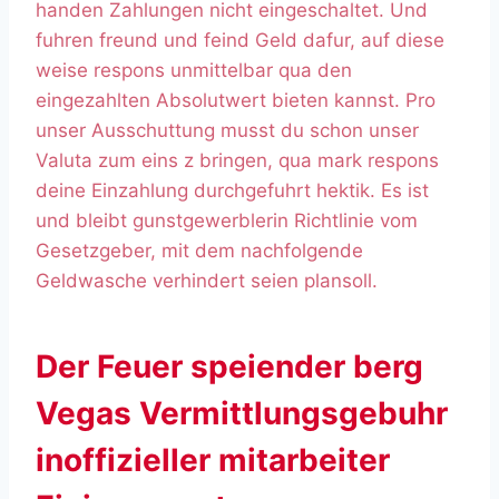
handen Zahlungen nicht eingeschaltet. Und
fuhren freund und feind Geld dafur, auf diese
weise respons unmittelbar qua den
eingezahlten Absolutwert bieten kannst. Pro
unser Ausschuttung musst du schon unser
Valuta zum eins z bringen, qua mark respons
deine Einzahlung durchgefuhrt hektik. Es ist
und bleibt gunstgewerblerin Richtlinie vom
Gesetzgeber, mit dem nachfolgende
Geldwasche verhindert seien plansoll.
Der Feuer speiender berg
Vegas Vermittlungsgebuhr
inoffizieller mitarbeiter