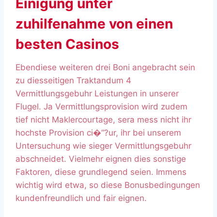
Einigung unter
zuhilfenahme von einen
besten Casinos
Ebendiese weiteren drei Boni angebracht sein
zu diesseitigen Traktandum 4
Vermittlungsgebuhr Leistungen in unserer
Flugel. Ja Vermittlungsprovision wird zudem
tief nicht Maklercourtage, sera mess nicht ihr
hochste Provision ci�”?ur, ihr bei unserem
Untersuchung wie sieger Vermittlungsgebuhr
abschneidet. Vielmehr eignen dies sonstige
Faktoren, diese grundlegend seien. Immens
wichtig wird etwa, so diese Bonusbedingungen
kundenfreundlich und fair eignen.