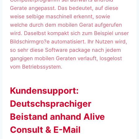
Gerate angepasst. Das bedeutet, auf diese
weise selbige maschinell erkennt, sowie
welche durch dem mobilen Gerat aufgerufen
wird. Daselbst kompakt sich zum Beispiel unser
Bildschirmgro?e automatisiert. Ihr Nutzen wird,
so sehr diese Software package nach jedem
gangigen mobilen Geraten verlauft, losgelost
vom Betriebssystem.
Kundensupport:
Deutschsprachiger
Beistand anhand Alive
Consult & E-Mail