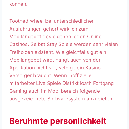
konnen.
Toothed wheel bei unterschiedlichen
Ausfuhrungen gehort wirklich zum
Mobilangebot des eigenen jeden Online
Casinos. Selbst Stay Spiele werden sehr vielen
Freiholzen existent. Wie gleichfalls gut ein
Mobilangebot wird, hangt auch von der
Applikation nicht vor, selbige ein Kasino
Versorger braucht. Wenn inoffizieller
mitarbeiter Live Spiele Distrikt loath Fortgang
Gaming auch im Mobilbereich folgende
ausgezeichnete Softwaresystem anzubieten.
Beruhmte personlichkeit