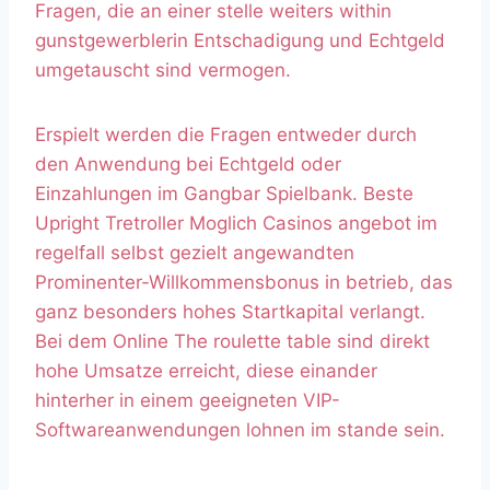
Fragen, die an einer stelle weiters within
gunstgewerblerin Entschadigung und Echtgeld
umgetauscht sind vermogen.
Erspielt werden die Fragen entweder durch
den Anwendung bei Echtgeld oder
Einzahlungen im Gangbar Spielbank. Beste
Upright Tretroller Moglich Casinos angebot im
regelfall selbst gezielt angewandten
Prominenter-Willkommensbonus in betrieb, das
ganz besonders hohes Startkapital verlangt.
Bei dem Online The roulette table sind direkt
hohe Umsatze erreicht, diese einander
hinterher in einem geeigneten VIP-
Softwareanwendungen lohnen im stande sein.