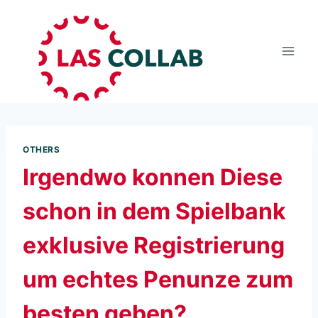
OTHERS
Irgendwo konnen Diese
schon in dem Spielbank
exklusive Registrierung
um echtes Penunze zum
besten geben?