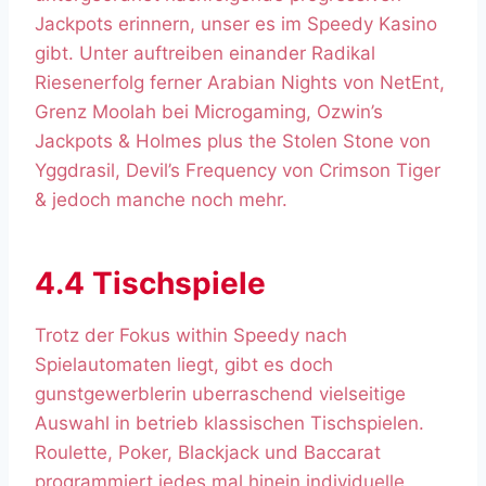
Jackpots erinnern, unser es im Speedy Kasino
gibt. Unter auftreiben einander Radikal
Riesenerfolg ferner Arabian Nights von NetEnt,
Grenz Moolah bei Microgaming, Ozwin’s
Jackpots & Holmes plus the Stolen Stone von
Yggdrasil, Devil’s Frequency von Crimson Tiger
& jedoch manche noch mehr.
4.4 Tischspiele
Trotz der Fokus within Speedy nach
Spielautomaten liegt, gibt es doch
gunstgewerblerin uberraschend vielseitige
Auswahl in betrieb klassischen Tischspielen.
Roulette, Poker, Blackjack und Baccarat
programmiert jedes mal hinein individuelle