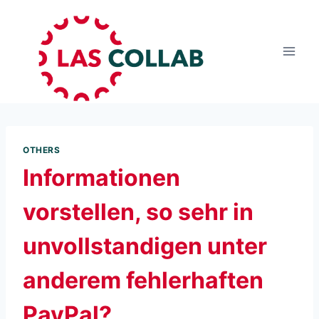
OTHERS
Informationen
vorstellen, so sehr in
unvollstandigen unter
anderem fehlerhaften
PayPal?