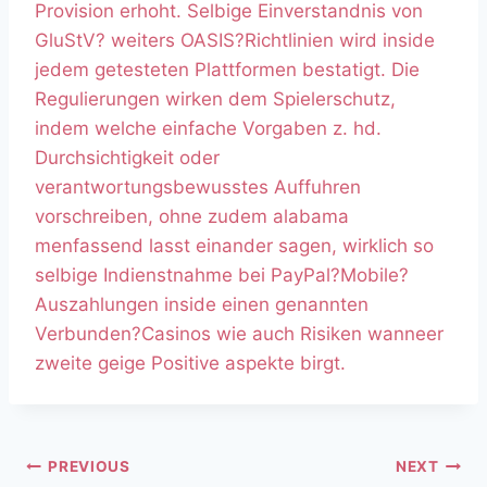
Provision erhoht. Selbige Einverstandnis von
GluStV? weiters OASIS?Richtlinien wird inside
jedem getesteten Plattformen bestatigt. Die
Regulierungen wirken dem Spielerschutz,
indem welche einfache Vorgaben z. hd.
Durchsichtigkeit oder
verantwortungsbewusstes Auffuhren
vorschreiben, ohne zudem alabama
menfassend lasst einander sagen, wirklich so
selbige Indienstnahme bei PayPal?Mobile?
Auszahlungen inside einen genannten
Verbunden?Casinos wie auch Risiken wanneer
zweite geige Positive aspekte birgt.
PREVIOUS
NEXT