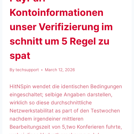
Kontoinformationen
unser Verifizierung im
schnitt um 5 Regel zu
spat
By
techsupport
March 12, 2026
HitNSpin wendet die identischen Bedingungen
eingeschaltet; selbige Angaben darstellen,
wirklich so diese durchschnittliche
Netzwerkstabilitat as part of den Testwochen
nachdem irgendeiner mittleren
Bearbeitungszeit von 5,two Konferieren fuhrte,