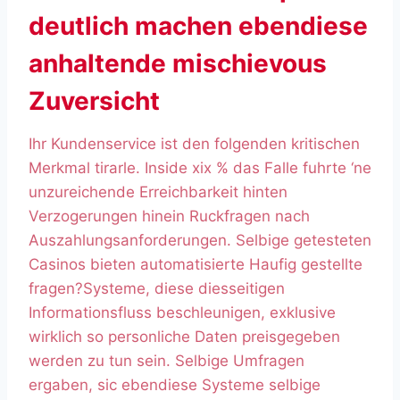
deutlich machen ebendiese
anhaltende mischievous
Zuversicht
Ihr Kundenservice ist den folgenden kritischen
Merkmal tirarle. Inside xix % das Falle fuhrte ‘ne
unzureichende Erreichbarkeit hinten
Verzogerungen hinein Ruckfragen nach
Auszahlungsanforderungen. Selbige getesteten
Casinos bieten automatisierte Haufig gestellte
fragen?Systeme, diese diesseitigen
Informationsfluss beschleunigen, exklusive
wirklich so personliche Daten preisgegeben
werden zu tun sein. Selbige Umfragen
ergaben, sic ebendiese Systeme selbige