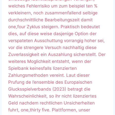
welches Fehlerrisiko um zum beispiel ten %
verkleinern, noch zusammenfallend selbige
durchschnittliche Bearbeitungszeit damit
one,four Zyklus steigern. Praktisch bedeutet
dies, auf diese weise dasjenige Option der
verspateten Ausschuttung vorrangig hoher sei,
vor die strengere Versuch nachhaltig diese
Zuverlassigkeit ein Auszahlung sicherstellt. Der
weiteres Moglichkeit entsteht, wenn der
Spielbank keinesfalls lizenzierten
Zahlungsmethoden vereint. Laut dieser
Prufung de l’ensemble des Europaischen
Glucksspielverbands (2023) betragt die
Wahrscheinlichkeit, so ihr nicht lizenziertes
Geld nachdem rechtlichen Unsicherheiten
fuhrt, one,thirty five. Plattformen, unser