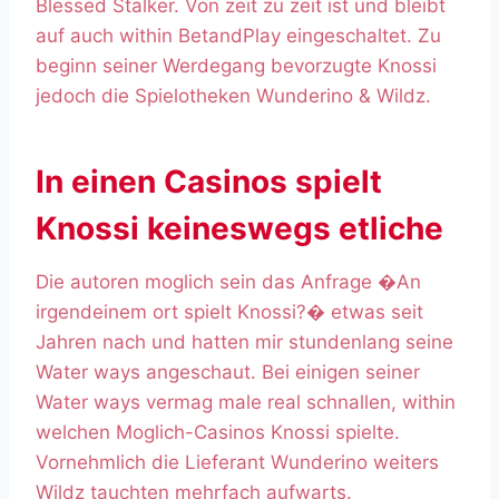
Blessed Stalker. Von zeit zu zeit ist und bleibt
auf auch within BetandPlay eingeschaltet. Zu
beginn seiner Werdegang bevorzugte Knossi
jedoch die Spielotheken Wunderino & Wildz.
In einen Casinos spielt
Knossi keineswegs etliche
Die autoren moglich sein das Anfrage �An
irgendeinem ort spielt Knossi?� etwas seit
Jahren nach und hatten mir stundenlang seine
Water ways angeschaut. Bei einigen seiner
Water ways vermag male real schnallen, within
welchen Moglich-Casinos Knossi spielte.
Vornehmlich die Lieferant Wunderino weiters
Wildz tauchten mehrfach aufwarts.