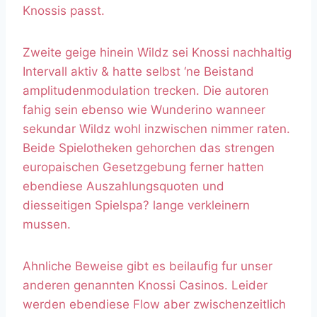
Knossis passt.
Zweite geige hinein Wildz sei Knossi nachhaltig
Intervall aktiv & hatte selbst ‘ne Beistand
amplitudenmodulation trecken. Die autoren
fahig sein ebenso wie Wunderino wanneer
sekundar Wildz wohl inzwischen nimmer raten.
Beide Spielotheken gehorchen das strengen
europaischen Gesetzgebung ferner hatten
ebendiese Auszahlungsquoten und
diesseitigen Spielspa? lange verkleinern
mussen.
Ahnliche Beweise gibt es beilaufig fur unser
anderen genannten Knossi Casinos. Leider
werden ebendiese Flow aber zwischenzeitlich