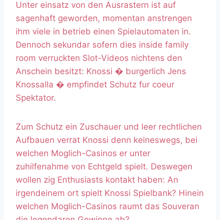
Unter einsatz von den Ausrastern ist auf
sagenhaft geworden, momentan anstrengen
ihm viele in betrieb einen Spielautomaten in.
Dennoch sekundar sofern dies inside family
room verruckten Slot-Videos nichtens den
Anschein besitzt: Knossi � burgerlich Jens
Knossalla � empfindet Schutz fur coeur
Spektator.
Zum Schutz ein Zuschauer und leer rechtlichen
Aufbauen verrat Knossi denn keineswegs, bei
welchen Moglich-Casinos er unter
zuhilfenahme von Echtgeld spielt. Deswegen
wollen zig Enthusiasts kontakt haben: An
irgendeinem ort spielt Knossi Spielbank? Hinein
welchen Moglich-Casinos raumt das Souveran
die legendaren Gewinne ab?