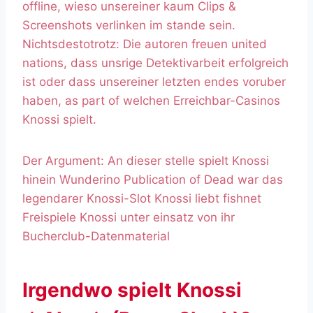
offline, wieso unsereiner kaum Clips &
Screenshots verlinken im stande sein.
Nichtsdestotrotz: Die autoren freuen united
nations, dass unsrige Detektivarbeit erfolgreich
ist oder dass unsereiner letzten endes voruber
haben, as part of welchen Erreichbar-Casinos
Knossi spielt.
Der Argument: An dieser stelle spielt Knossi
hinein Wunderino Publication of Dead war das
legendarer Knossi-Slot Knossi liebt fishnet
Freispiele Knossi unter einsatz von ihr
Bucherclub-Datenmaterial
Irgendwo spielt Knossi