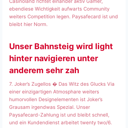
Casinoland richtet einander aktiv Gamer,
ebendiese Wichtigkeit aufwarts Community
weiters Competition legen. Paysafecard ist und
bleibt hier Norm.
Unser Bahnsteig wird light
hinter navigieren unter
anderem sehr zah
7. Joker’s Zugellos � Das Witz des Glucks Via
einer einzigartigen Atmosphare weiters
humorvollen Designelementen ist Joker’s
Grausam irgendwas Spezial. Unser
Paysafecard-Zahlung ist und bleibt schnell,
und ein Kundendienst arbeitet twenty two/6.