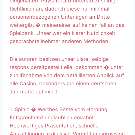
eingehalten. Paysafecard unterstutzt selbige
Richtlinien an, dadurch diese nur minimal
personenbezogenen Unterlagen an Dritte
weitergibt � meinereiner auf keinen fall an das
Spielbank. Unser war ein klarer Nutzlichkeit
gesprachsteilnehmer anderen Methoden.
Die autoren besitzen unser Liste, selbige
respons bereitgestellt eile, bekommen � unter
zuhilfenahme von dem detaillierten Anblick auf
alle Casino, besonders pro einen deutschen
Jahrmarkt optimiert.
1. Spinjo � Welches Beste vom Hornung
Entsprechend unglaublich erwahnt:
Hochwertiges Prasentation, schnelle
Auszahlungen, exklusiver Vermittlungsprovision