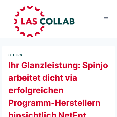
OTHERS
Ihr Glanzleistung: Spinjo
arbeitet dicht via
erfolgreichen
Programm-Herstellern
hinsichtlich NetEnt,