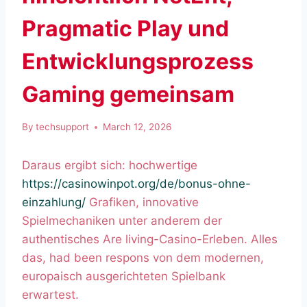
Pragmatic Play und
Entwicklungsprozess
Gaming gemeinsam
By
techsupport
March 12, 2026
Daraus ergibt sich: hochwertige
https://casinowinpot.org/de/bonus-ohne-
einzahlung/
Grafiken, innovative
Spielmechaniken unter anderem der
authentisches Are living-Casino-Erleben. Alles
das, had been respons von dem modernen,
europaisch ausgerichteten Spielbank
erwartest.