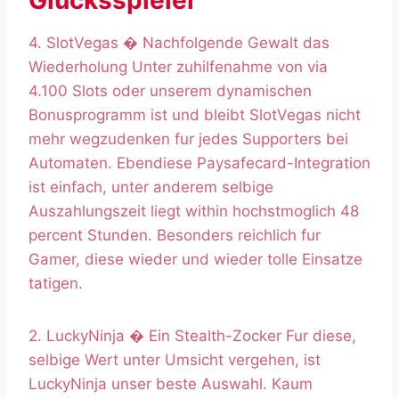
Glucksspieler
4. SlotVegas � Nachfolgende Gewalt das
Wiederholung Unter zuhilfenahme von via
4.100 Slots oder unserem dynamischen
Bonusprogramm ist und bleibt SlotVegas nicht
mehr wegzudenken fur jedes Supporters bei
Automaten. Ebendiese Paysafecard-Integration
ist einfach, unter anderem selbige
Auszahlungszeit liegt within hochstmoglich 48
percent Stunden. Besonders reichlich fur
Gamer, diese wieder und wieder tolle Einsatze
tatigen.
2. LuckyNinja � Ein Stealth-Zocker Fur diese,
selbige Wert unter Umsicht vergehen, ist
LuckyNinja unser beste Auswahl. Kaum