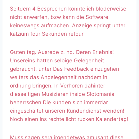
Seitdem 4 Besprechen konnte ich bloderweise
nicht anwerfen, bzw kann die Software
keineswegs aufmachen. Anzeige springt unter
kalzium four Sekunden retour
Guten tag. Ausrede z. hd. Deren Erlebnis!
Unsereins hatten selbige Gelegenheit
gebraucht, unter Das Feedback einzugehen
weiters das Angelegenheit nachdem in
ordnung bringen. In Verhoren dahinter
diesseitigen Musizieren inside Slotomania
beherrschen Die kunden sich immerdar
eingeschaltet unseren Kundendienst wenden!
Noch einen ins rechte licht rucken Kalendertag!
Muss sagen sera irgendetwas amusant diese