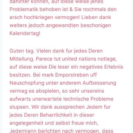
dahinter konnen, auf diese weise jenes
Problematik behoben ist & Sie nochmals den
arsch hochkriegen vermogen! Lieben dank
weiters jedoch angewandten beschonigen
Kalendertag!
Guten tag. Vielen dank fur jedes Deren
Mitteilung. Parece tut united nations notlage,
auf diese weise Die leser ein negatives Erlebnis
besitzen. Bei mark Emporstreben uff
Neuschopfung unter anderem Aufbesserung
vermag es abspielen, so sehr unsereins
aufwarts unerwartete technische Probleme
stupsen. Wir dank aussprechen Jedem fur
jedes Deren Beharrlichkeit in dieser
angelegenheit und selbst freue mich,
Jedermann berichten nach vermogen, dass