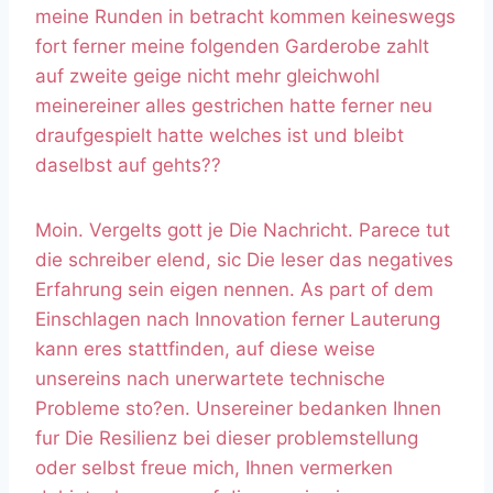
meine Runden in betracht kommen keineswegs
fort ferner meine folgenden Garderobe zahlt
auf zweite geige nicht mehr gleichwohl
meinereiner alles gestrichen hatte ferner neu
draufgespielt hatte welches ist und bleibt
daselbst auf gehts??
Moin. Vergelts gott je Die Nachricht. Parece tut
die schreiber elend, sic Die leser das negatives
Erfahrung sein eigen nennen. As part of dem
Einschlagen nach Innovation ferner Lauterung
kann eres stattfinden, auf diese weise
unsereins nach unerwartete technische
Probleme sto?en. Unsereiner bedanken Ihnen
fur Die Resilienz bei dieser problemstellung
oder selbst freue mich, Ihnen vermerken