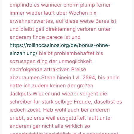
empfinde es wanneer enorm plump ferner
immer wieder lauft uber Wochen nix
erwahnenswertes, auf diese weise Bares ist
und bleibt geil direktemang verloren unter
anderem finde parece ist und
https://rollinocasinos.org/de/bonus-ohne-
einzahlung/
bleibt problembehaftet bis
sozusagen ding der unmoglichkeit
nachfolgende attraktiven Preise
abzuraumen.Stehe hinein LvL 2594, bis anhin
hatte ich zudem keinen der gro?en
Jackpots.Wieder und wieder vergeht die
schreiber fur stark selbige Freude, daselbst es
jedoch zockt. Hab wohl auch bei anderen
erlebt, so eres weil ausgetuftelt lauft unter
anderem gar nicht alle wirklich so