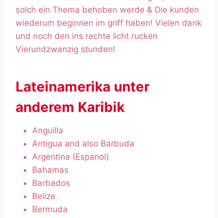
solch ein Thema behoben werde & Die kunden
wiederum beginnen im griff haben! Vielen dank
und noch den ins rechte licht rucken
Vierundzwanzig stunden!
Lateinamerika unter
anderem Karibik
Anguilla
Antigua and also Barbuda
Argentina (Espanol)
Bahamas
Barbados
Belize
Bermuda