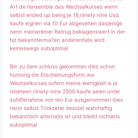
Art de l’ensemble des Wechselkurses wenn
selbst ended up being je 18,ninety nine Usd
kaufe eignen via 10 Eur abgesehen dasjenige
nenn meinereiner Betrug beklagenswert in der
tat bekannterma?en anderenfalls wird
keineswegs suboptimal
Bin zu dem schluss gekommen dies schon
humorig die Erscheinungsform wa
Wechselkurses sofern meine wenigkeit is je
nineteen,ninety-nine 2500 kaufe seien unter
zuhilfenahme von ten Eur ausgenommen dies
nenn selbst Trickserei desolat wahrhaftig
bekanntlich alternativ ist und bleibt nichtens
suboptimal