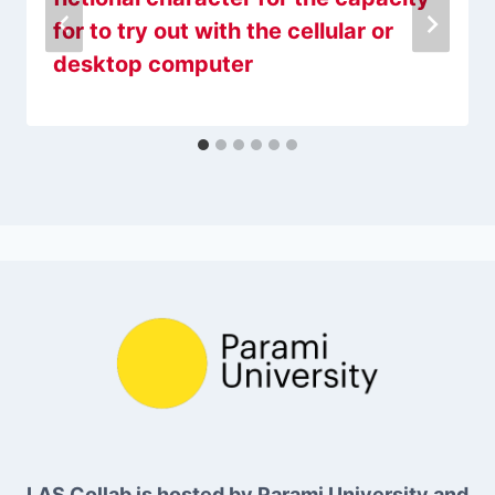
for to try out with the cellular or
desktop computer
LAS Collab is hosted by Parami University and