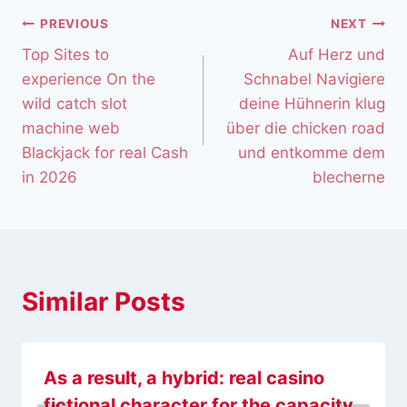
PREVIOUS
NEXT
Top Sites to
Auf Herz und
experience On the
Schnabel Navigiere
wild catch slot
deine Hühnerin klug
machine web
über die chicken road
Blackjack for real Cash
und entkomme dem
in 2026
blecherne
Similar Posts
As a result, a hybrid: real casino
fictional character for the capacity