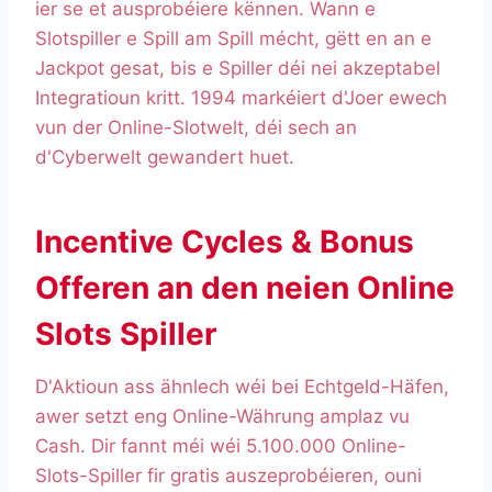
ier se et ausprobéiere kënnen. Wann e
Slotspiller e Spill am Spill mécht, gëtt en an e
Jackpot gesat, bis e Spiller déi nei akzeptabel
Integratioun kritt. 1994 markéiert d'Joer ewech
vun der Online-Slotwelt, déi sech an
d'Cyberwelt gewandert huet.
Incentive Cycles & Bonus
Offeren an den neien Online
Slots Spiller
D'Aktioun ass ähnlech wéi bei Echtgeld-Häfen,
awer setzt eng Online-Währung amplaz vu
Cash. Dir fannt méi wéi 5.100.000 Online-
Slots-Spiller fir gratis auszeprobéieren, ouni