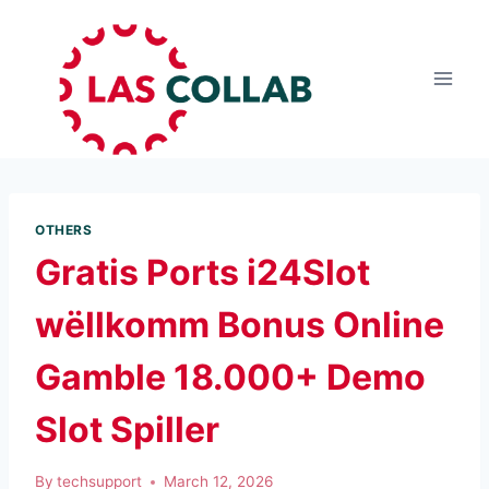
OTHERS
Gratis Ports i24Slot
wëllkomm Bonus Online
Gamble 18.000+ Demo
Slot Spiller
By
techsupport
March 12, 2026