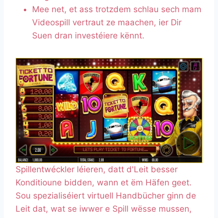
Mee net, et ass trotzdem schlau sech mam
Videospill vertraut ze maachen, ier Dir
Suen dran investéiere kënnt.
Spillentwéckler léieren, datt d'Leit besser
Konditioune bidden, wann et ëm Häfen geet.
Sou spezialiséiert virtuell Handbücher ginn de
Leit dat, wat se iwwer e Spill wësse mussen,