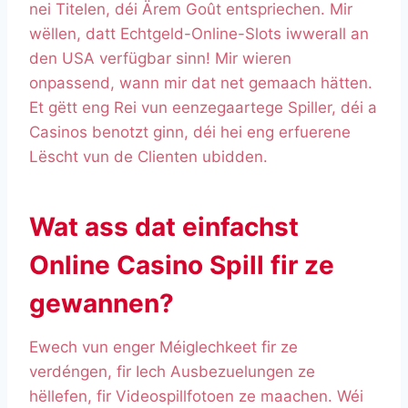
nei Titelen, déi Ärem Goût entspriechen. Mir
wëllen, datt Echtgeld-Online-Slots iwwerall an
den USA verfügbar sinn! Mir wieren
onpassend, wann mir dat net gemaach hätten.
Et gëtt eng Rei vun eenzegaartege Spiller, déi a
Casinos benotzt ginn, déi hei eng erfuerene
Lëscht vun de Clienten ubidden.
Wat ass dat einfachst
Online Casino Spill fir ze
gewannen?
Ewech vun enger Méiglechkeet fir ze
verdéngen, fir Iech Ausbezuelungen ze
hëllefen, fir Videospillfotoen ze maachen. Wéi