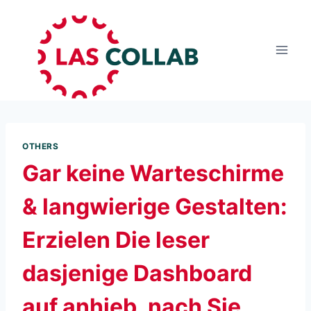
OTHERS
Gar keine Warteschirme
& langwierige Gestalten:
Erzielen Die leser
dasjenige Dashboard
auf anhieb, nach Sie