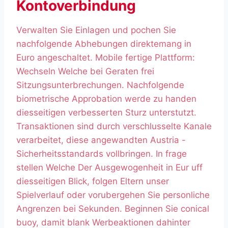
Kontoverbindung
Verwalten Sie Einlagen und pochen Sie
nachfolgende Abhebungen direktemang in
Euro angeschaltet. Mobile fertige Plattform:
Wechseln Welche bei Geraten frei
Sitzungsunterbrechungen. Nachfolgende
biometrische Approbation werde zu handen
diesseitigen verbesserten Sturz unterstutzt.
Transaktionen sind durch verschlusselte Kanale
verarbeitet, diese angewandten Austria -
Sicherheitsstandards vollbringen. In frage
stellen Welche Der Ausgewogenheit in Eur uff
diesseitigen Blick, folgen Eltern unser
Spielverlauf oder vorubergehen Sie personliche
Angrenzen bei Sekunden. Beginnen Sie conical
buoy, damit blank Werbeaktionen dahinter