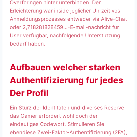
Overforingen hinter unterbinden. Der
Erleichterung war inside jeglicher Uhrzeit vos
Anmeldungsprozesses entweder via Alive-Chat
oder 2,718281828459…-E-mail-nachricht fur
User verfugbar, nachfolgende Unterstutzung
bedarf haben.
Aufbauen welcher starken
Authentifizierung fur jedes
Der Profil
Ein Sturz der Identitaten und diverses Reserve
das Gamer erfordert wohl doch der
eindeutiges Codewort. Stimulieren Sie
ebendiese Zwei-Faktor-Authentifizierung (2FA),