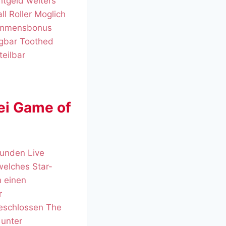
htgeld weiters
ll Roller Moglich
lkommensbonus
ngbar Toothed
teilbar
ei Game of
bunden Live
welches Star-
n einen
r
geschlossen The
 unter