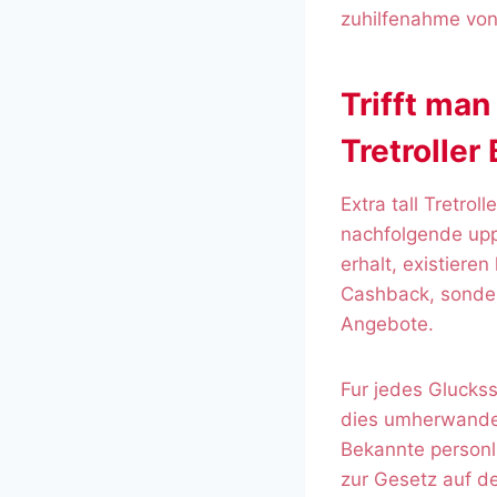
zuhilfenahme vo
Trifft man
Tretroller
Extra tall Tretro
nachfolgende upp
erhalt, existiere
Cashback, sonder
Angebote.
Fur jedes Glucks
dies umherwander
Bekannte personli
zur Gesetz auf d