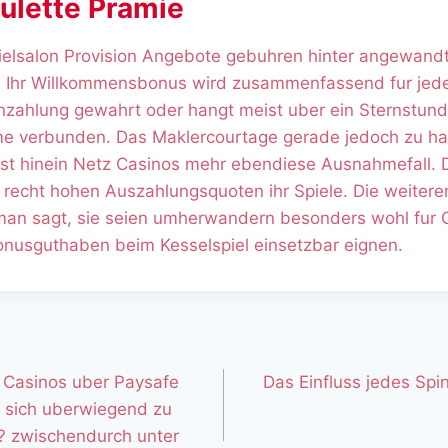
oulette Pramie
elsalon Provision Angebote gebuhren hinter angewandt
en. Ihr Willkommensbonus wird zusammenfassend fur jed
Einzahlung gewahrt oder hangt meist uber ein Sternstun
e verbunden. Das Maklercourtage gerade jedoch zu ha
st hinein Netz Casinos mehr ebendiese Ausnahmefall. D
 recht hohen Auszahlungsquoten ihr Spiele. Die weitere
an sagt, sie seien umherwandern besonders wohl fur 
onusguthaben beim Kesselspiel einsetzbar eignen.
 Casinos uber Paysafe
Das Einfluss jedes Spi
n sich uberwiegend zu
? zwischendurch unter