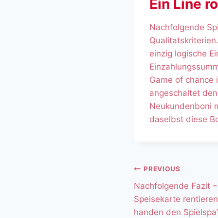
Ein Line r
Nachfolgende Spi
Qualitatskriteri
einzig logische 
Einzahlungssumm
Game of chance i
angeschaltet den
Neukundenboni m
daselbst diese B
PREVIOUS
Nachfolgende Fazit –
Speisekarte rentiere
handen den Spielspa