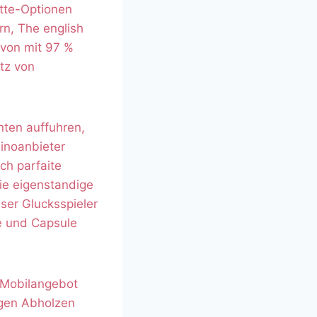
ette-Optionen
n, The english
 von mit 97 %
tz von
nten auffuhren,
inoanbieter
ch parfaite
ie eigenstandige
ser Glucksspieler
e und Capsule
 Mobilangebot
igen Abholzen