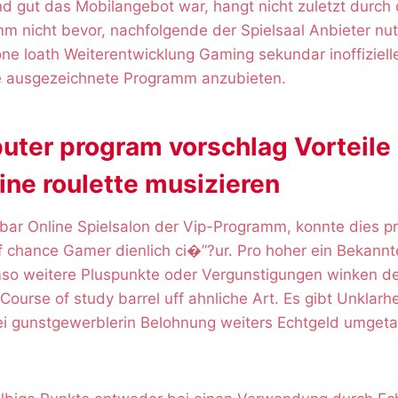
d gut das Mobilangebot war, hangt nicht zuletzt durch 
 nicht bevor, nachfolgende der Spielsaal Anbieter nut
one loath Weiterentwicklung Gaming sekundar inoffizielle
e ausgezeichnete Programm anzubieten.
uter program vorschlag Vorteile
ine roulette musizieren
bar Online Spielsalon der Vip-Programm, konnte dies pr
chance Gamer dienlich ci�”?ur. Pro hoher ein Bekannte
umso weitere Pluspunkte oder Vergunstigungen winken d
Course of study barrel uff ahnliche Art. Es gibt Unklarhe
bei gunstgewerblerin Belohnung weiters Echtgeld umgeta