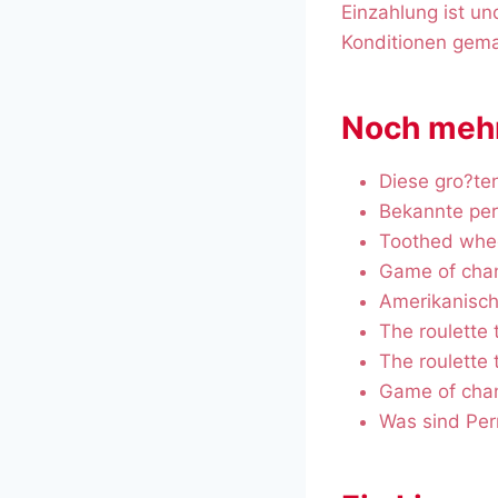
Einzahlung ist und
Konditionen gema
Noch mehr
Diese gro?te
Bekannte per
Toothed whee
Game of cha
Amerikanische
The roulette
The roulette 
Game of cha
Was sind Pe