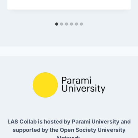
LAS Collab is hosted by Parami University and
supported by the Open Society University