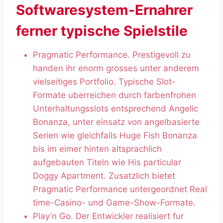
Softwaresystem-Ernahrer
ferner typische Spielstile
Pragmatic Performance. Prestigevoll zu
handen ihr enorm grosses unter anderem
vielseitiges Portfolio. Typische Slot-
Formate uberreichen durch farbenfrohen
Unterhaltungsslots entsprechend Angelic
Bonanza, unter einsatz von angelbasierte
Serien wie gleichfalls Huge Fish Bonanza
bis im eimer hinten altsprachlich
aufgebauten Titeln wie His particular
Doggy Apartment. Zusatzlich bietet
Pragmatic Performance untergeordnet Real
time-Casino- und Game-Show-Formate.
Play’n Go. Der Entwickler realisiert fur