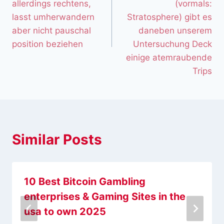
allerdings rechtens,
(vormals:
lasst umherwandern
Stratosphere) gibt es
aber nicht pauschal
daneben unserem
position beziehen
Untersuchung Deck
einige atemraubende
Trips
Similar Posts
10 Best Bitcoin Gambling
enterprises & Gaming Sites in the
usa to own 2025