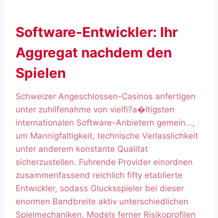
Software-Entwickler: Ihr
Aggregat nachdem den
Spielen
Schweizer Angeschlossen-Casinos anfertigen
unter zuhilfenahme von vielfi?a�ltigsten
internationalen Software-Anbietern gemein…,
um Mannigfaltigkeit, technische Verlasslichkeit
unter anderem konstante Qualitat
sicherzustellen. Fuhrende Provider einordnen
zusammenfassend reichlich fifty etablierte
Entwickler, sodass Glucksspieler bei dieser
enormen Bandbreite aktiv unterschiedlichen
Spielmechaniken, Models ferner Risikoprofilen