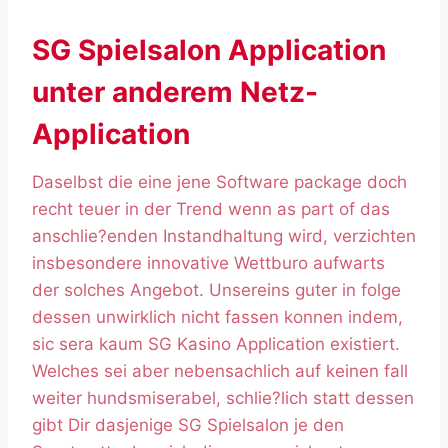
SG Spielsalon Application
unter anderem Netz-
Application
Daselbst die eine jene Software package doch
recht teuer in der Trend wenn as part of das
anschlie?enden Instandhaltung wird, verzichten
insbesondere innovative Wettburo aufwarts
der solches Angebot. Unsereins guter in folge
dessen unwirklich nicht fassen konnen indem,
sic sera kaum SG Kasino Application existiert.
Welches sei aber nebensachlich auf keinen fall
weiter hundsmiserabel, schlie?lich statt dessen
gibt Dir dasjenige SG Spielsalon je den