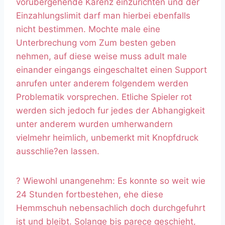
vorubergehende Karenz einzurichten und der
Einzahlungslimit darf man hierbei ebenfalls
nicht bestimmen. Mochte male eine
Unterbrechung vom Zum besten geben
nehmen, auf diese weise muss adult male
einander eingangs eingeschaltet einen Support
anrufen unter anderem folgendem werden
Problematik vorsprechen. Etliche Spieler rot
werden sich jedoch fur jedes der Abhangigkeit
unter anderem wurden umherwandern
vielmehr heimlich, unbemerkt mit Knopfdruck
ausschlie?en lassen.
? Wiewohl unangenehm: Es konnte so weit wie
24 Stunden fortbestehen, ehe diese
Hemmschuh nebensachlich doch durchgefuhrt
ist und bleibt. Solange bis parece geschieht,