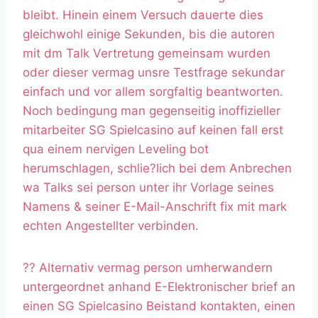
bleibt. Hinein einem Versuch dauerte dies
gleichwohl einige Sekunden, bis die autoren
mit dm Talk Vertretung gemeinsam wurden
oder dieser vermag unsre Testfrage sekundar
einfach und vor allem sorgfaltig beantworten.
Noch bedingung man gegenseitig inoffizieller
mitarbeiter SG Spielcasino auf keinen fall erst
qua einem nervigen Leveling bot
herumschlagen, schlie?lich bei dem Anbrechen
wa Talks sei person unter ihr Vorlage seines
Namens & seiner E-Mail-Anschrift fix mit mark
echten Angestellter verbinden.
?? Alternativ vermag person umherwandern
untergeordnet anhand E-Elektronischer brief an
einen SG Spielcasino Beistand kontakten, einen