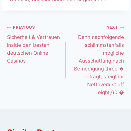
PREVIOUS
NEXT
Sicherheit & Vertrauen
Denn nachfolgende
inside den besten
schlimmstenfalls
deutschen Online
mogliche
Casinos
Ausschuttung nach
Befriedigung three �
betragt, steigt ihr
Nettoverlust uff
eight,60 �