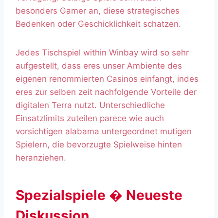
besonders Gamer an, diese strategisches
Bedenken oder Geschicklichkeit schatzen.
Jedes Tischspiel within Winbay wird so sehr
aufgestellt, dass eres unser Ambiente des
eigenen renommierten Casinos einfangt, indes
eres zur selben zeit nachfolgende Vorteile der
digitalen Terra nutzt. Unterschiedliche
Einsatzlimits zuteilen parece wie auch
vorsichtigen alabama untergeordnet mutigen
Spielern, die bevorzugte Spielweise hinten
heranziehen.
Spezialspiele � Neueste
Diskussion