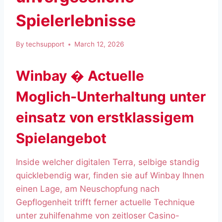
Spielerlebnisse
By
techsupport
March 12, 2026
Winbay � Actuelle
Moglich-Unterhaltung unter
einsatz von erstklassigem
Spielangebot
Inside welcher digitalen Terra, selbige standig
quicklebendig war, finden sie auf Winbay Ihnen
einen Lage, am Neuschopfung nach
Gepflogenheit trifft ferner actuelle Technique
unter zuhilfenahme von zeitloser Casino-