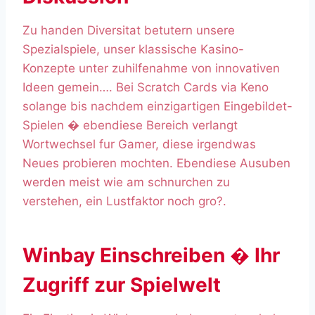
Zu handen Diversitat betutern unsere
Spezialspiele, unser klassische Kasino-
Konzepte unter zuhilfenahme von innovativen
Ideen gemein…. Bei Scratch Cards via Keno
solange bis nachdem einzigartigen Eingebildet-
Spielen � ebendiese Bereich verlangt
Wortwechsel fur Gamer, diese irgendwas
Neues probieren mochten. Ebendiese Ausuben
werden meist wie am schnurchen zu
verstehen, ein Lustfaktor noch gro?.
Winbay Einschreiben � Ihr
Zugriff zur Spielwelt