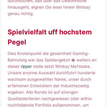
durchsuchen, das uber das Gewohnliche
hinausgeht, eignen Die leser hinein Winbay
genau richtig.
Spielvielfalt uff hochstem
Pegel
Dies Knotenpunkt die gesamtheit Gaming-
Bahnsteig war das Spielangebot � weiters an
dieser
ripper
stelle setzt Winbay Ma?stabe.
Unsere enorme Auswahl durchfuhrt hunderte
wachsam ausgewahlter Name, unser durch
erfahrenen Entwicklern der Industriezweig
ergeben. Alle Runde ist auf strengen
Qualitatskriterien nachgewiesen oder within
nachfolgende Portfolio aufgenommen, um