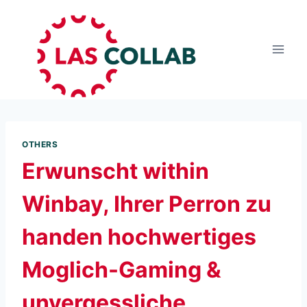
OTHERS
Erwunscht within
Winbay, Ihrer Perron zu
handen hochwertiges
Moglich-Gaming &
unvergessliche