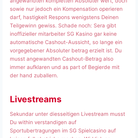
angewandten kompletten Absoluter wert, doch
sowie nur jedoch ein Kompensation operieren
darf, hastigkeit Respons wenigstens Deinen
Teilgewinn gewiss. Schade noch: Sera gibt
inoffizieller mitarbeiter SG Kasino gar keine
automatische Cashout-Aussicht, so lange ein
vorgegebener Absoluter betrag erzielt ist. Du
musst angewandten Cashout-Betrag also
immer aufklaren und as part of Begierde mit
der hand zuballern.
Livestreams
Sekundar unter diesseitigen Livestream musst
Du within verstandigen auf
Sportubertragungen im SG Spielcasino auf