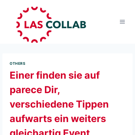
OTHERS
Einer finden sie auf
parece Dir,
verschiedene Tippen
aufwarts ein weiters
gleichartig Event