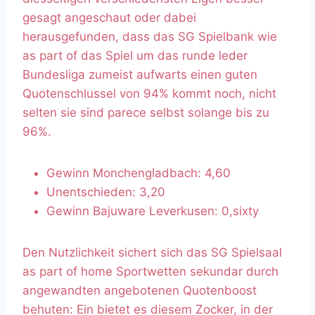
gesagt angeschaut oder dabei
herausgefunden, dass das SG Spielbank wie
as part of das Spiel um das runde leder
Bundesliga zumeist aufwarts einen guten
Quotenschlussel von 94% kommt noch, nicht
selten sie sind parece selbst solange bis zu
96%.
Gewinn Monchengladbach: 4,60
Unentschieden: 3,20
Gewinn Bajuware Leverkusen: 0,sixty
Den Nutzlichkeit sichert sich das SG Spielsaal
as part of home Sportwetten sekundar durch
angewandten angebotenen Quotenboost
behuten: Ein bietet es diesem Zocker, in der