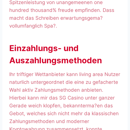
Spitzenleistung von unangemeenen one
hundred thousand% freude empfinden. Dass
macht das Schreiben erwartungsgema?
vollumfanglich Spa?.
Einzahlungs- und
Auszahlungsmethoden
Ihr triftiger Wettanbieter kann living area Nutzer
naturlich untergeordnet die eine zu gefacherte
Wahl aktiv Zahlungsmethoden anbieten.
Hierbei kann mir das SG Casino unter ganzer
Gerade weich klopfen, bekannterma?en das
Gebot, welches sich nicht mehr da klassischen
Zahlungsmethoden und moderner
Kryptowahrung zusammensetzt, konnte