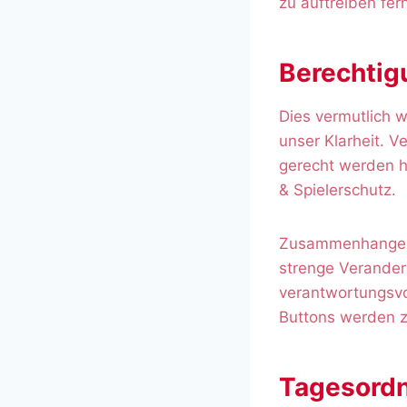
zu auftreiben fe
Berechtig
Dies vermutlich 
unser Klarheit. V
gerecht werden h
& Spielerschutz.
Zusammenhangen 
strenge Verander
verantwortungsvol
Buttons werden 
Tagesordn