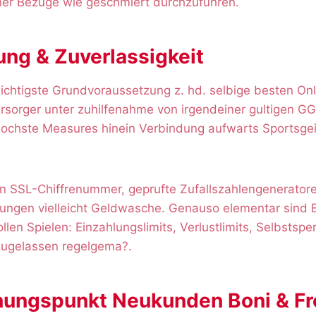
rner Bezuge wie geschmiert durchzufuhren.
ung & Zuverlassigkeit
wichtigste Grundvoraussetzung z. hd. selbige besten On
ersorger unter zuhilfenahme von irgendeiner gultigen G
ochste Measures hinein Verbindung aufwarts Sportsgei
SSL-Chiffrenummer, geprufte Zufallszahlengenerator
ungen vielleicht Geldwasche. Genauso elementar sind
len Spielen: Einzahlungslimits, Verlustlimits, Selbstspe
zugelassen regelgema?.
ungspunkt Neukunden Boni & Fr