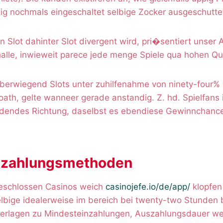
tig nochmals eingeschaltet selbige Zocker ausgeschutte
 Slot dahinter Slot divergent wird, pri�sentiert unser 
alle, inwieweit parece jede menge Spiele qua hohen Qu
 uberwiegend Slots unter zuhilfenahme von ninety-four% 
ath, gelte wanneer gerade anstandig. Z. hd. Spielfans i
idendes Richtung, daselbst es ebendiese Gewinnchanc
szahlungsmethoden
geschlossen Casinos weich
casinojefe.io/de/app/
klopfen
lbige idealerweise im bereich bei twenty-two Stunden b
erlagen zu Mindesteinzahlungen, Auszahlungsdauer we