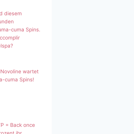
nd diesem
kunden
uma-cuma Spins.
ccomplir
lspa?
 Novoline wartet
a-cuma Spins!
TP = Back once
rozent ihr