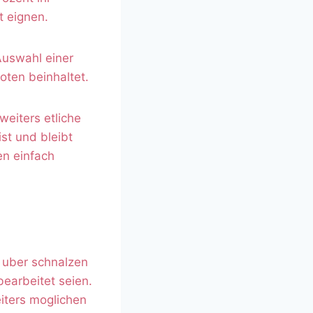
t eignen.
Auswahl einer
oten beinhaltet.
weiters etliche
st und bleibt
en einfach
 uber schnalzen
earbeitet seien.
iters moglichen