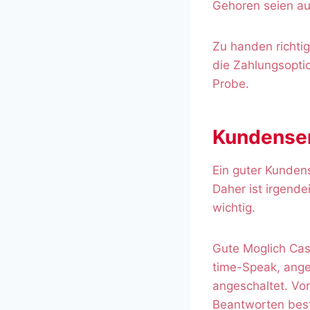
Gehoren seien au
Zu handen richtig
die Zahlungsopti
Probe.
Kundenserv
Ein guter Kunden
Daher ist irgend
wichtig.
Gute Moglich Cas
time-Speak, ange
angeschaltet. Vo
Beantworten best