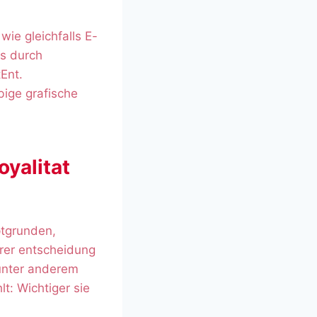
ie gleichfalls E-
ts durch
Ent.
bige grafische
yalitat
tgrunden,
rer entscheidung
 unter anderem
t: Wichtiger sie