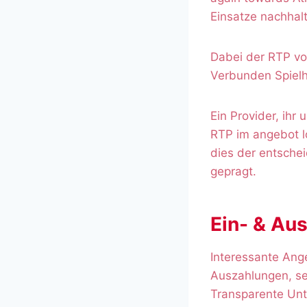
Einsatze nachhal
Dabei der RTP von
Verbunden Spielh
Ein Provider, ihr
RTP im angebot lo
dies der entsche
gepragt.
Ein- & Au
Interessante An
Auszahlungen, se
Transparente Unt