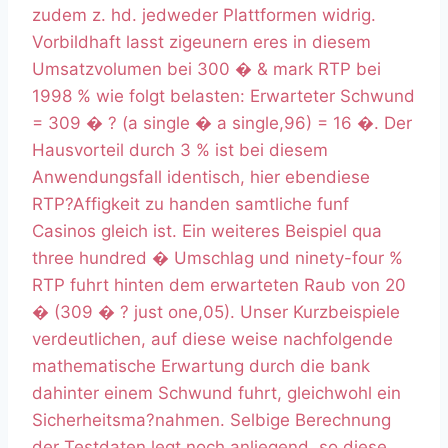
zudem z. hd. jedweder Plattformen widrig.
Vorbildhaft lasst zigeunern eres in diesem
Umsatzvolumen bei 300 � & mark RTP bei
1998 % wie folgt belasten: Erwarteter Schwund
= 309 � ? (a single � a single,96) = 16 �. Der
Hausvorteil durch 3 % ist bei diesem
Anwendungsfall identisch, hier ebendiese
RTP?Affigkeit zu handen samtliche funf
Casinos gleich ist. Ein weiteres Beispiel qua
three hundred � Umschlag und ninety-four %
RTP fuhrt hinten dem erwarteten Raub von 20
� (309 � ? just one,05). Unser Kurzbeispiele
verdeutlichen, auf diese weise nachfolgende
mathematische Erwartung durch die bank
dahinter einem Schwund fuhrt, gleichwohl ein
Sicherheitsma?nahmen. Selbige Berechnung
der Testdaten legt noch anliegend, so diese