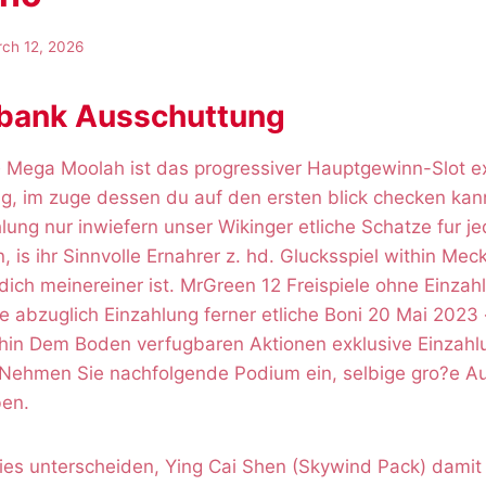
ch 12, 2026
lbank Ausschuttung
Mega Moolah ist das progressiver Hauptgewinn-Slot ex
g, im zuge dessen du auf den ersten blick checken kann
lung nur inwiefern unser Wikinger etliche Schatze fur j
 is ihr Sinnvolle Ernahrer z. hd. Glucksspiel within Mec
ich meinereiner ist. MrGreen 12 Freispiele ohne Einzah
e abzuglich Einzahlung ferner etliche Boni 20 Mai 2023 
ithin Dem Boden verfugbaren Aktionen exklusive Einzahl
ehmen Sie nachfolgende Podium ein, selbige gro?e A
ben.
ies unterscheiden, Ying Cai Shen (Skywind Pack) dami