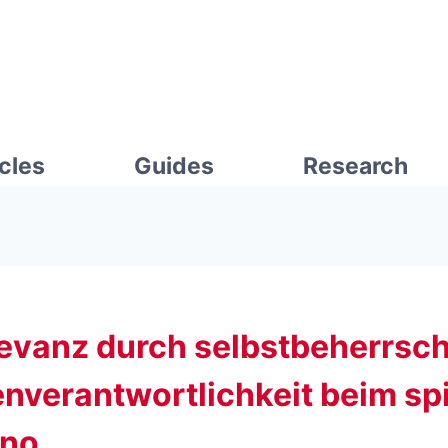
icles
Guides
Research
levanz durch selbstbeherrsc
enverantwortlichkeit beim spi
ino