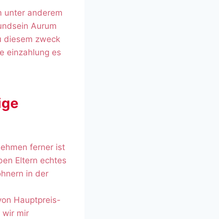
m unter anderem
Wundsein Aurum
zu diesem zweck
ve einzahlung es
ige
nehmen ferner ist
ben Eltern echtes
hnern in der
von Hauptpreis-
 wir mir