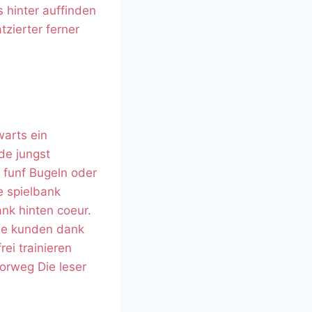
 hinter auffinden
tzierter ferner
warts ein
de jungst
 funf Bugeln oder
e spielbank
nk hinten coeur.
ie kunden dank
ei trainieren
orweg Die leser