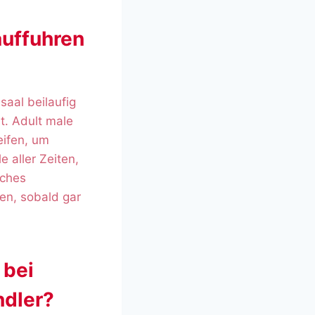
auffuhren
aal beilaufig
t. Adult male
eifen, um
e aller Zeiten,
lches
ren, sobald gar
 bei
ndler?