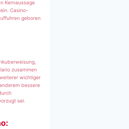
ten Kernaussage
ein. Casino-
Auffuhren geboren
ankuberweisung,
elario zusammen
weiterer wichtiger
r anderem bessere
durch
orzugt sei.
o: