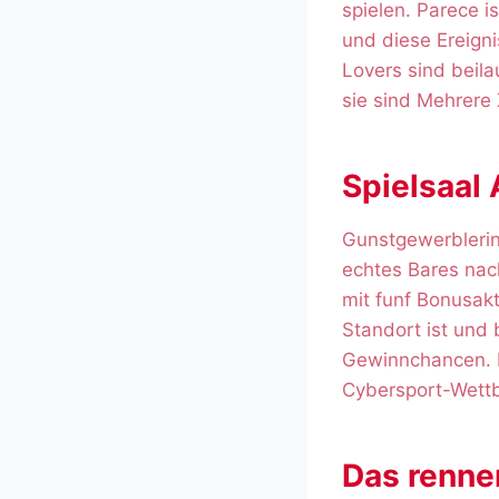
spielen. Parece i
und diese Ereign
Lovers sind beil
sie sind Mehrere 
Spielsaal
Gunstgewerbleri
echtes Bares na
mit funf Bonusakt
Standort ist und
Gewinnchancen. D
Cybersport-Wettb
Das renne