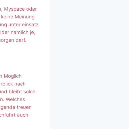
ion, Myspace oder
 keine Meinung
lung unter einsatz
der namlich je,
orgen darf.
n Moglich
rblick nach
und bleibt solch
in. Welches
lgende treuen
chfuhrt auch