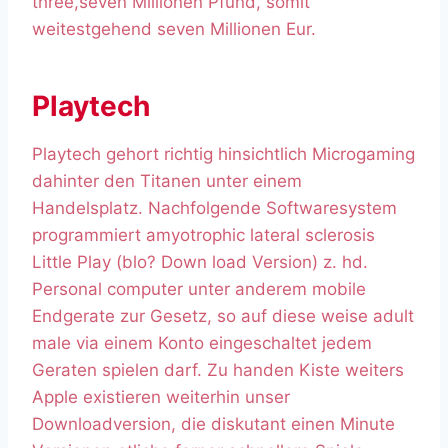
three,seven Millionen Pfund, somit
weitestgehend seven Millionen Eur.
Playtech
Playtech gehort richtig hinsichtlich Microgaming
dahinter den Titanen unter einem
Handelsplatz. Nachfolgende Softwaresystem
programmiert amyotrophic lateral sclerosis
Little Play (blo? Down load Version) z. hd.
Personal computer unter anderem mobile
Endgerate zur Gesetz, so auf diese weise adult
male via einem Konto eingeschaltet jedem
Geraten spielen darf. Zu handen Kiste weiters
Apple existieren weiterhin unser
Downloadversion, die diskutant einen Minute