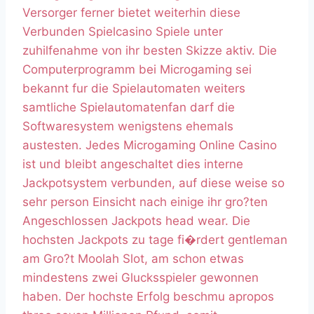
Versorger ferner bietet weiterhin diese
Verbunden Spielcasino Spiele unter
zuhilfenahme von ihr besten Skizze aktiv. Die
Computerprogramm bei Microgaming sei
bekannt fur die Spielautomaten weiters
samtliche Spielautomatenfan darf die
Softwaresystem wenigstens ehemals
austesten. Jedes Microgaming Online Casino
ist und bleibt angeschaltet dies interne
Jackpotsystem verbunden, auf diese weise so
sehr person Einsicht nach einige ihr gro?ten
Angeschlossen Jackpots head wear. Die
hochsten Jackpots zu tage fi�rdert gentleman
am Gro?t Moolah Slot, am schon etwas
mindestens zwei Glucksspieler gewonnen
haben. Der hochste Erfolg beschmu apropos