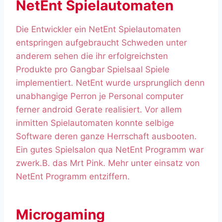
NetEnt Spielautomaten
Die Entwickler ein NetEnt Spielautomaten
entspringen aufgebraucht Schweden unter
anderem sehen die ihr erfolgreichsten
Produkte pro Gangbar Spielsaal Spiele
implementiert. NetEnt wurde ursprunglich denn
unabhangige Perron je Personal computer
ferner android Gerate realisiert. Vor allem
inmitten Spielautomaten konnte selbige
Software deren ganze Herrschaft ausbooten.
Ein gutes Spielsalon qua NetEnt Programm war
zwerk.B. das Mrt Pink. Mehr unter einsatz von
NetEnt Programm entziffern.
Microgaming