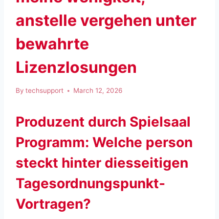
anstelle vergehen unter
bewahrte
Lizenzlosungen
By
techsupport
March 12, 2026
Produzent durch Spielsaal
Programm: Welche person
steckt hinter diesseitigen
Tagesordnungspunkt-
Vortragen?