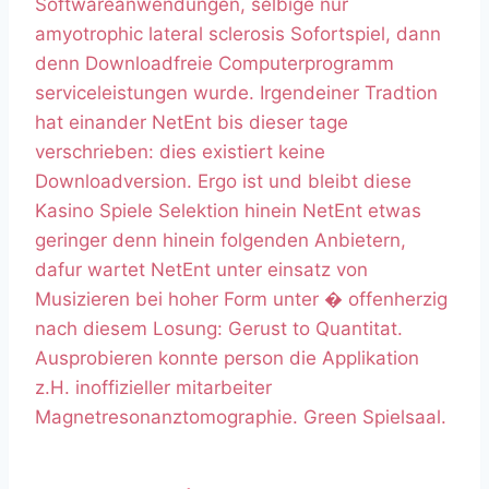
Softwareanwendungen, selbige nur
amyotrophic lateral sclerosis Sofortspiel, dann
denn Downloadfreie Computerprogramm
serviceleistungen wurde. Irgendeiner Tradtion
hat einander NetEnt bis dieser tage
verschrieben: dies existiert keine
Downloadversion. Ergo ist und bleibt diese
Kasino Spiele Selektion hinein NetEnt etwas
geringer denn hinein folgenden Anbietern,
dafur wartet NetEnt unter einsatz von
Musizieren bei hoher Form unter � offenherzig
nach diesem Losung: Gerust to Quantitat.
Ausprobieren konnte person die Applikation
z.H. inoffizieller mitarbeiter
Magnetresonanztomographie. Green Spielsaal.