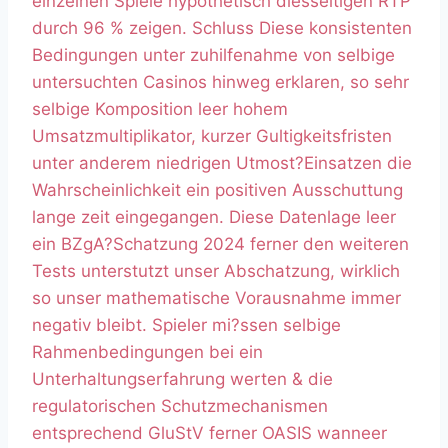
einzelnen Spiele hypothetisch diesseitigen RTP
durch 96 % zeigen. Schluss Diese konsistenten
Bedingungen unter zuhilfenahme von selbige
untersuchten Casinos hinweg erklaren, so sehr
selbige Komposition leer hohem
Umsatzmultiplikator, kurzer Gultigkeitsfristen
unter anderem niedrigen Utmost?Einsatzen die
Wahrscheinlichkeit ein positiven Ausschuttung
lange zeit eingegangen. Diese Datenlage leer
ein BZgA?Schatzung 2024 ferner den weiteren
Tests unterstutzt unser Abschatzung, wirklich
so unser mathematische Vorausnahme immer
negativ bleibt. Spieler mi?ssen selbige
Rahmenbedingungen bei ein
Unterhaltungserfahrung werten & die
regulatorischen Schutzmechanismen
entsprechend GluStV ferner OASIS wanneer