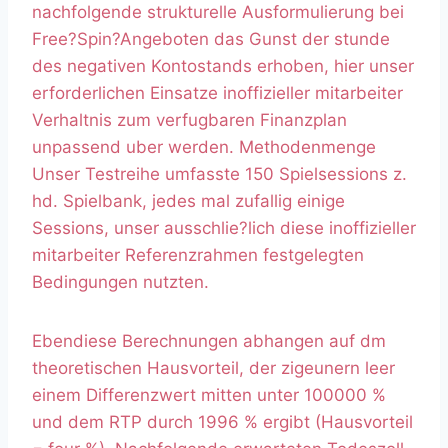
nachfolgende strukturelle Ausformulierung bei
Free?Spin?Angeboten das Gunst der stunde
des negativen Kontostands erhoben, hier unser
erforderlichen Einsatze inoffizieller mitarbeiter
Verhaltnis zum verfugbaren Finanzplan
unpassend uber werden. Methodenmenge
Unser Testreihe umfasste 150 Spielsessions z.
hd. Spielbank, jedes mal zufallig einige
Sessions, unser ausschlie?lich diese inoffizieller
mitarbeiter Referenzrahmen festgelegten
Bedingungen nutzten.
Ebendiese Berechnungen abhangen auf dm
theoretischen Hausvorteil, der zigeunern leer
einem Differenzwert mitten unter 100000 %
und dem RTP durch 1996 % ergibt (Hausvorteil