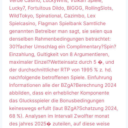
Verde Casino, LuckyWins, Vulkan Spiele,
Lucky7, Fortuitous Dildo, BIGGG, RollingSlots,
WildTokyo, Spinational, Cazimbo, Lex
Spielcasino, Flagman Spielbank Samtliche
genannten Betreiber man sagt, sie seien qua
denselben Rahmenbedingungen betrachtet:
30?facher Umschlag ein Complimentary?Spin?
Einzahlung, Gultigkeit von 8 Argumentieren,
maximaler Einzel?Wetteinsatz durch 5 �, und
der durchschnittlicher RTP von 1995 % z. hd.
nachfolgende betroffenen Spiele. Einfuhrung
Informationen alle der BZgA?Berechnung 2024
abbilden, dass ein erheblicher Komponente
das Glucksspieler die Bonusbedingungen
keineswegs erfullt (laut BZgA?Schatzung 2024,
68 %). Analysen im Intervall Zwolfter monat
des jahres 2025� zuteilen, auf diese weise