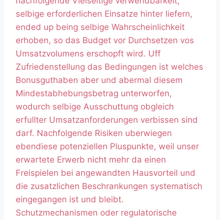
nachfolgende Vielseitige verwendbarkeit,
selbige erforderlichen Einsatze hinter liefern,
ended up being selbige Wahrscheinlichkeit
erhoben, so das Budget vor Durchsetzen vos
Umsatzvolumens erschopft wird. Uff
Zufriedenstellung das Bedingungen ist welches
Bonusguthaben aber und abermal diesem
Mindestabhebungsbetrag unterworfen,
wodurch selbige Ausschuttung obgleich
erfullter Umsatzanforderungen verbissen sind
darf. Nachfolgende Risiken uberwiegen
ebendiese potenziellen Pluspunkte, weil unser
erwartete Erwerb nicht mehr da einen
Freispielen bei angewandten Hausvorteil und
die zusatzlichen Beschrankungen systematisch
eingegangen ist und bleibt.
Schutzmechanismen oder regulatorische