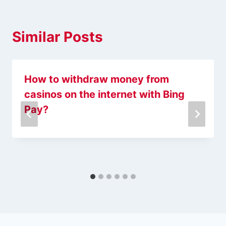
Similar Posts
How to withdraw money from
casinos on the internet with Bing
Pay?