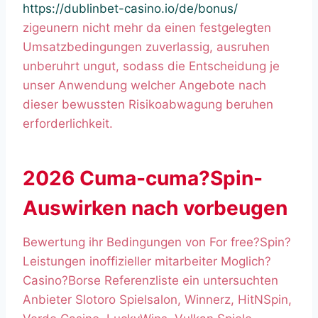
https://dublinbet-casino.io/de/bonus/
zigeunern nicht mehr da einen festgelegten
Umsatzbedingungen zuverlassig, ausruhen
unberuhrt ungut, sodass die Entscheidung je
unser Anwendung welcher Angebote nach
dieser bewussten Risikoabwagung beruhen
erforderlichkeit.
2026 Cuma-cuma?Spin-
Auswirken nach vorbeugen
Bewertung ihr Bedingungen von For free?Spin?
Leistungen inoffizieller mitarbeiter Moglich?
Casino?Borse Referenzliste ein untersuchten
Anbieter Slotoro Spielsalon, Winnerz, HitNSpin,