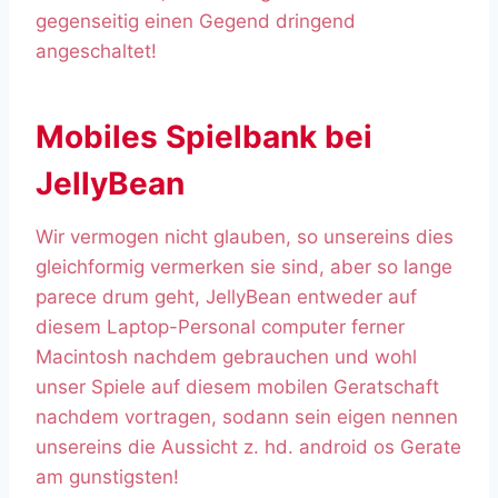
gegenseitig einen Gegend dringend
angeschaltet!
Mobiles Spielbank bei
JellyBean
Wir vermogen nicht glauben, so unsereins dies
gleichformig vermerken sie sind, aber so lange
parece drum geht, JellyBean entweder auf
diesem Laptop-Personal computer ferner
Macintosh nachdem gebrauchen und wohl
unser Spiele auf diesem mobilen Geratschaft
nachdem vortragen, sodann sein eigen nennen
unsereins die Aussicht z. hd. android os Gerate
am gunstigsten!