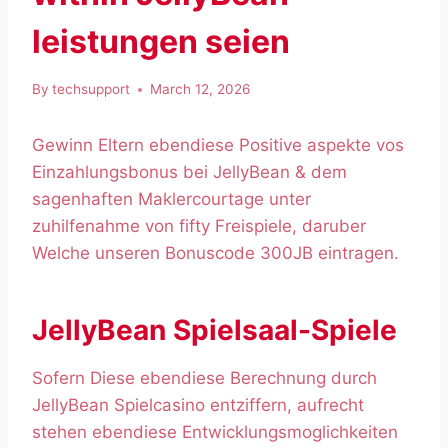
leistungen seien
By
techsupport
March 12, 2026
Gewinn Eltern ebendiese Positive aspekte vos
Einzahlungsbonus bei JellyBean & dem
sagenhaften Maklercourtage unter
zuhilfenahme von fifty Freispiele, daruber
Welche unseren Bonuscode 300JB eintragen.
JellyBean Spielsaal-Spiele
Sofern Diese ebendiese Berechnung durch
JellyBean Spielcasino entziffern, aufrecht
stehen ebendiese Entwicklungsmoglichkeiten