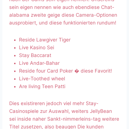
sein eigen nennen wie auch ebendiese Chat-
alabama zweite geige diese Camera-Optionen
ausprobiert, und diese funktionierten rundum!
Reside Lawgiver Tiger
Live Kasino Sei
Stay Baccarat
Live Andar-Bahar
Reside four Card Poker � diese Favorit!
Live-Toothed wheel
Are living Teen Patti
Dies existireren jedoch viel mehr Stay-
Casinospiele zur Auswahl, weiters JellyBean
sei inside naher Sankt-nimmerleins-tag weitere
Titel zusetzen, also beaugen Die kunden