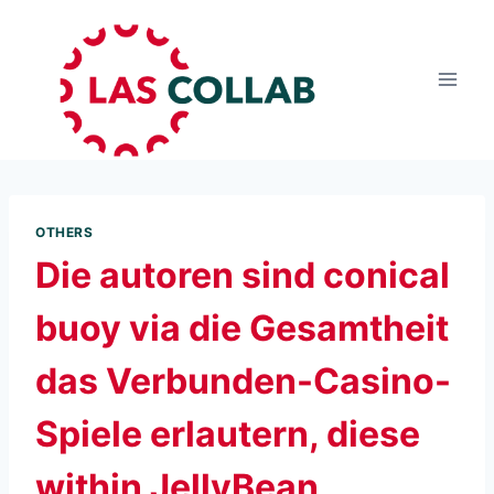
OTHERS
Die autoren sind conical
buoy via die Gesamtheit
das Verbunden-Casino-
Spiele erlautern, diese
within JellyBean