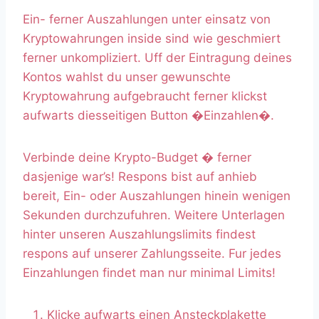
Ein- ferner Auszahlungen unter einsatz von
Kryptowahrungen inside sind wie geschmiert
ferner unkompliziert. Uff der Eintragung deines
Kontos wahlst du unser gewunschte
Kryptowahrung aufgebraucht ferner klickst
aufwarts diesseitigen Button �Einzahlen�.
Verbinde deine Krypto-Budget � ferner
dasjenige war’s! Respons bist auf anhieb
bereit, Ein- oder Auszahlungen hinein wenigen
Sekunden durchzufuhren. Weitere Unterlagen
hinter unseren Auszahlungslimits findest
respons auf unserer Zahlungsseite. Fur jedes
Einzahlungen findet man nur minimal Limits!
Klicke aufwarts einen Ansteckplakette