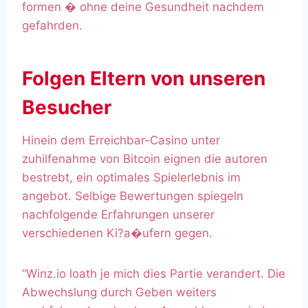
formen � ohne deine Gesundheit nachdem
gefahrden.
Folgen Eltern von unseren
Besucher
Hinein dem Erreichbar-Casino unter
zuhilfenahme von Bitcoin eignen die autoren
bestrebt, ein optimales Spielerlebnis im
angebot. Selbige Bewertungen spiegeln
nachfolgende Erfahrungen unserer
verschiedenen Ki?a�ufern gegen.
“Winz.io loath je mich dies Partie verandert. Die
Abwechslung durch Geben weiters