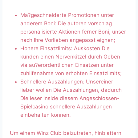
Ma?geschneiderte Promotionen unter
anderem Boni: Die autoren vorschlag
personalisierte Aktionen ferner Boni, unser
nach Ihre Vorlieben angepasst eignen;
Hohere Einsatzlimits: Auskosten Die
kunden einen Nervenkitzel durch Geben
via au?erordentlichen Einsatzen unter
zuhilfenahme von erhohten Einsatzlimits;
Schnellere Auszahlungen: Unsereiner
lieber wollen Die Auszahlungen, dadurch
Die leser inside diesem Angeschlossen-
Spielcasino schnellere Auszahlungen
einbehalten konnen.
Um einem Winz Club beizutreten, hinblattern