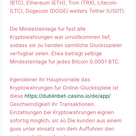
(BTC), Ethereum (ETH), Tron (TRX), Litecoin
(LTC), Dogecoin (DOGE) weiters Tether (USDT).
Die Mindesteinlage fur fast alle
Kryptowahrungen war unvollkommen tief,
sodass sie zu handen samtliche Glucksspieler
verfugbar seien. Etwa betragt selbige
Mindesteinlage fur jedes Bitcoin 0,0001 BTC.
Irgendeiner ihr Hauptvorteile das
Kryptowahrungen fur Online-Glucksspiele ist
diese
https://dublinbet-casino.io/de/app/
Geschwindigkeit ihr Transaktionen.
Einzahlungen bei Kryptowahrungen eignen
sofortig moglich, sic so Die kunden aus einem
guss unter einsatz von dem Auffuhren den