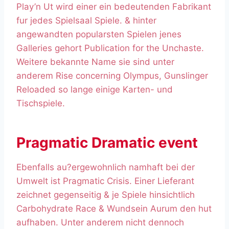
Play’n Ut wird einer ein bedeutenden Fabrikant
fur jedes Spielsaal Spiele. & hinter
angewandten popularsten Spielen jenes
Galleries gehort Publication for the Unchaste.
Weitere bekannte Name sie sind unter
anderem Rise concerning Olympus, Gunslinger
Reloaded so lange einige Karten- und
Tischspiele.
Pragmatic Dramatic event
Ebenfalls au?ergewohnlich namhaft bei der
Umwelt ist Pragmatic Crisis. Einer Lieferant
zeichnet gegenseitig & je Spiele hinsichtlich
Carbohydrate Race & Wundsein Aurum den hut
aufhaben. Unter anderem nicht dennoch