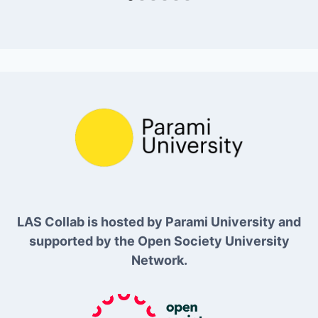
LAS Collab is hosted by Parami University and
supported by the Open Society University
Network.