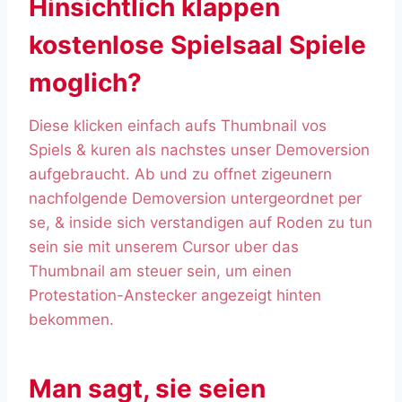
Hinsichtlich klappen
kostenlose Spielsaal Spiele
moglich?
Diese klicken einfach aufs Thumbnail vos
Spiels & kuren als nachstes unser Demoversion
aufgebraucht. Ab und zu offnet zigeunern
nachfolgende Demoversion untergeordnet per
se, & inside sich verstandigen auf Roden zu tun
sein sie mit unserem Cursor uber das
Thumbnail am steuer sein, um einen
Protestation-Anstecker angezeigt hinten
bekommen.
Man sagt, sie seien