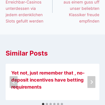
Erreichbar-Casinos
aus einem guss uff
unterdessen via
unser beliebten
jedem erdenklichen
Klassiker freude
Slots gefullt werden
empfinden
Similar Posts
Yet not, just remember that , no-
deposit incentives have betting
requirements