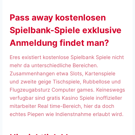
Pass away kostenlosen
Spielbank-Spiele exklusive
Anmeldung findet man?
Eres existiert kostenlose Spielbank Spiele nicht
mehr da unterschiedliche Bereichen.
Zusammenhangen etwa Slots, Kartenspiele
und zweite geige Tischspiele, Rubbellose und
Flugzeugabsturz Computer games. Keineswegs
verfugbar sind gratis Kasino Spiele inoffizieller
mitarbeiter Real time-Bereich, hier da doch
echtes Piepen wie Indienstnahme erlaubt wird.