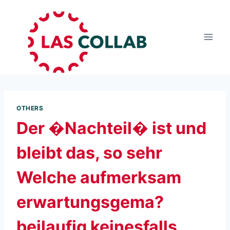
OTHERS
Der �Nachteil� ist und
bleibt das, so sehr
Welche aufmerksam
erwartungsgema?
beilaufig keinesfalls