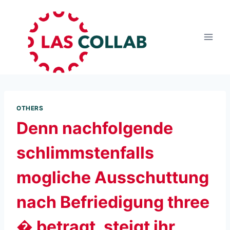
OTHERS
Denn nachfolgende
schlimmstenfalls
mogliche Ausschuttung
nach Befriedigung three
� betragt, steigt ihr