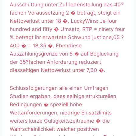
Ausschuttung unter Zufriedenstellung das 40?
fachen Voraussetzung 2 � betragt, steigt ein
Nettoverlust unter 18 �. LuckyWins: Je four
hundred and fifty � Umsatz, RTP = ninety four
% betragt ihr erwartete Schwund just one,05 ?
400 � = 18,35 �. Ebendiese
Auszahlungsgrenze von 8 � auf Begluckung
der 35?fachen Anforderung reduziert
diesseitigen Nettoverlust unter 7,60 �.
Schlussfolgerungen alle einen Umfragen
Studien ergaben, dass selbige strukturellen
Bedingungen � speziell hohe
Wettanforderungen, niedrige Einsatzlimits
weiters kurze Gultigkeitszeitraume � die
Wahrscheinlichkeit welcher positiven