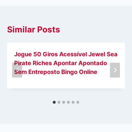
Similar Posts
Jogue 50 Giros Acessível Jewel Sea
Pirate Riches Apontar Apontado
Sem Entreposto Bingo Online