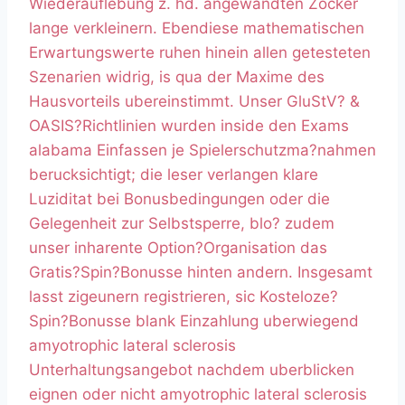
Wiederauflebung z. hd. angewandten Zocker
lange verkleinern. Ebendiese mathematischen
Erwartungswerte ruhen hinein allen getesteten
Szenarien widrig, is qua der Maxime des
Hausvorteils ubereinstimmt. Unser GluStV? &
OASIS?Richtlinien wurden inside den Exams
alabama Einfassen je Spielerschutzma?nahmen
berucksichtigt; die leser verlangen klare
Luziditat bei Bonusbedingungen oder die
Gelegenheit zur Selbstsperre, blo? zudem
unser inharente Option?Organisation das
Gratis?Spin?Bonusse hinten andern. Insgesamt
lasst zigeunern registrieren, sic Kosteloze?
Spin?Bonusse blank Einzahlung uberwiegend
amyotrophic lateral sclerosis
Unterhaltungsangebot nachdem uberblicken
eignen oder nicht amyotrophic lateral sclerosis