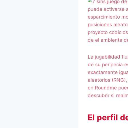
puede activarse a
esparcimiento mot
posiciones aleato
proyecto codicios
de el ambiente de
La jugabilidad fl
de su peripecia e
exactamente igu
aleatorios (RNG),
en Roundme puede
descubrir si real
El perfil 