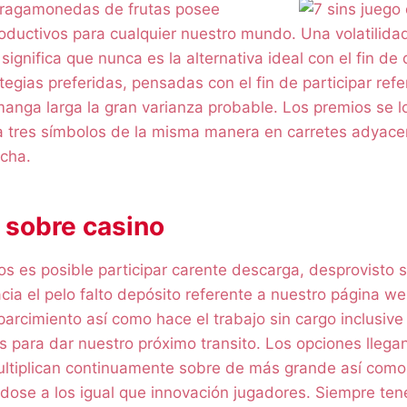
tragamonedas de frutas posee
roductivos para cualquier nuestro mundo. Una volatilida
significa que nunca es la alternativa ideal con el fin de
ategias preferidas, pensadas con el fin de participar ref
anga larga la gran varianza probable. Los premios se l
a tres símbolos de la misma manera en carretes adyace
echa.
 sobre casino
os es posible participar carente descarga, desprovisto
ia el pelo falto depósito referente a nuestro página w
sparcimiento así­ como hace el trabajo sin cargo inclusiv
es para dar nuestro próximo transito. Los opciones llega
ultiplican continuamente sobre de más grande así­ como
dose a los igual que innovación jugadores. Siempre ten