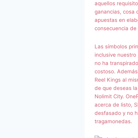
aquellos requisit
ganancias, cosa q
apuestas en elab
consecuencia de a
Las símbolos prim
inclusive nuestro
no ha transpirad
costoso. Además,
Reel Kings al mi
de que deseas la
Nolimit City. On
acerca de listo, 
desfasado y no h
tragamonedas.