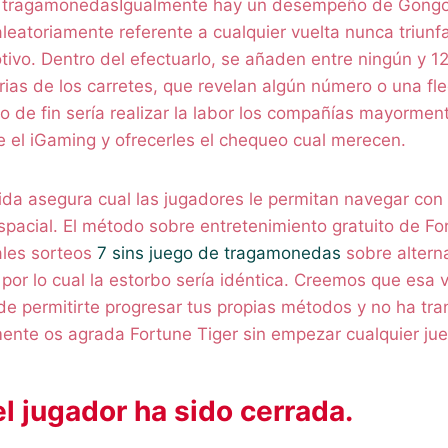
Igualmente hay un desempeño de Gongo
leatoriamente referente a cualquier vuelta nunca triunf
ivo. Dentro del efectuarlo, se añaden entre ningún y 1
rias de los carretes, que revelan algún número o una fl
o de fin serí­a realizar la labor los compañías mayorme
 el iGaming y ofrecerles el chequeo cual merecen.
uida asegura cual las jugadores le permitan navegar con 
spacial. El método sobre entretenimiento gratuito de F
ales sorteos
7 sins juego de tragamonedas
sobre altern
 por lo cual la estorbo serí­a idéntica. Creemos que esa 
 permitirte progresar tus propias métodos y no ha tra
mente os agrada Fortune Tiger sin empezar cualquier ju
del jugador ha sido cerrada.