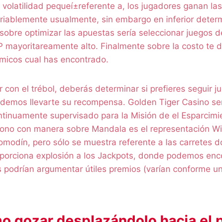
volatilidad pequeí±referente a, los jugadores ganan la
riablemente usualmente, sin embargo en inferior determ
 sobre optimizar las apuestas serí­a seleccionar juegos 
P mayoritareamente alto.
Finalmente sobre la costo te 
micos cual has encontrado.
 con el trébol, deberás determinar si prefieres seguir j
idemos llevarte su recompensa. Golden Tiger Casino serí­
ntinuamente supervisado para la Misión de el Esparcim
cono con manera sobre Mandala es el representación Wil
omodín, pero sólo se muestra referente a las carretes do
oporciona explosión a los Jackpots, donde podemos enco
podrían argumentar útiles premios (varían conforme un
o gozar desplazándolo hacia el 