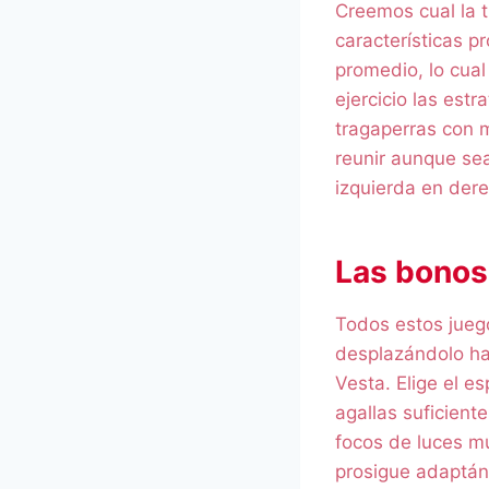
Creemos cual la 
características p
promedio, lo cual 
ejercicio las estr
tragaperras con m
reunir aunque se
izquierda en der
Las bonos
Todos estos jueg
desplazándolo hac
Vesta. Elige el e
agallas suficient
focos de luces m
prosigue adaptán