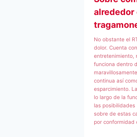
alrededor 
tragamon
No obstante el RT
dolor. Cuenta co
entretenimiento, 
funciona dentro d
maravillosamente 
continua así­ com
esparcimiento. La
lo largo de la fu
las posibilidades
sobre de estas c
por conformidad d