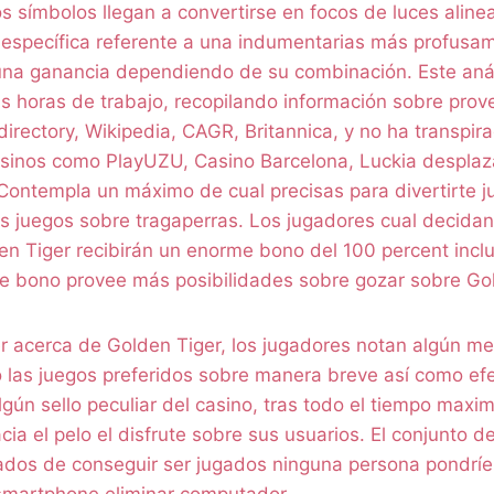
s símbolos llegan a convertirse en focos de luces aline
específica referente a una indumentarias más profusame
una ganancia dependiendo de su combinación. Este anál
 horas de trabajo, recopilando información sobre prove
tdirectory, Wikipedia, CAGR, Britannica, y no ha transpir
casinos como PlayUZU, Casino Barcelona, Luckia desplaz
Contempla un máximo de cual precisas para divertirte j
as juegos sobre tragaperras. Los jugadores cual decidan
den Tiger recibirán un enorme bono del 100 percent inc
nte bono provee más posibilidades sobre gozar sobre Go
 acerca de Golden Tiger, los jugadores notan algún men
o las juegos preferidos sobre manera breve así­ como efe
gún sello peculiar del casino, tras todo el tiempo maximi
ia el pelo el disfrute sobre sus usuarios. El conjunto d
lados de conseguir ser jugados ninguna persona pondrí­
martphone eliminar computador.