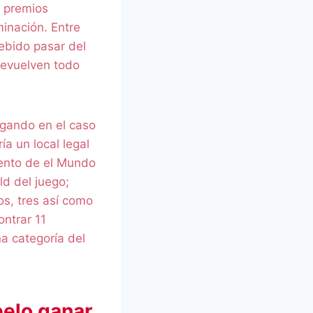
s premios
inación. Entre
debido pasar del
devuelven todo
ugando en el caso
a un local legal
iento de el Mundo
d del juego;
s, tres así­ como
ntrar 11
a categoría del
pelo ganar