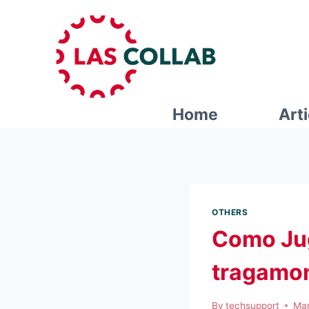
Home
Art
OTHERS
Como Jug
tragamo
By
techsupport
Mar