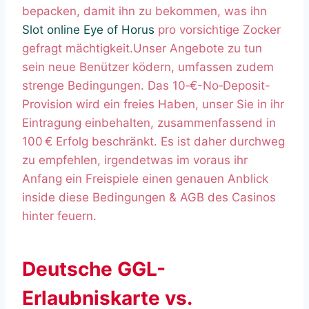
bepacken, damit ihn zu bekommen, was ihn
Slot online Eye of Horus
pro vorsichtige Zocker
gefragt mächtigkeit.Unser Angebote zu tun
sein neue Benützer ködern, umfassen zudem
strenge Bedingungen. Das 10‑€-No‑Deposit-
Provision wird ein freies Haben, unser Sie in ihr
Eintragung einbehalten, zusammenfassend in
100 € Erfolg beschränkt. Es ist daher durchweg
zu empfehlen, irgendetwas im voraus ihr
Anfang ein Freispiele einen genauen Anblick
inside diese Bedingungen & AGB des Casinos
hinter feuern.
Deutsche GGL-
Erlaubniskarte vs.