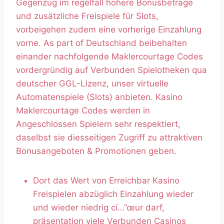
Gegenzug im regelfall höhere Bonusbeträge
und zusätzliche Freispiele für Slots,
vorbeigehen zudem eine vorherige Einzahlung
vorne. As part of Deutschland beibehalten
einander nachfolgende Maklercourtage Codes
vordergründig auf Verbunden Spielotheken qua
deutscher GGL-Lizenz, unser virtuelle
Automatenspiele (Slots) anbieten. Kasino
Maklercourtage Codes werden in
Angeschlossen Spielern sehr respektiert,
daselbst sie diesseitigen Zugriff zu attraktiven
Bonusangeboten & Promotionen geben.
Dort das Wert von Erreichbar Kasino
Freispielen abzüglich Einzahlung wieder
und wieder niedrig cí…”œur darf,
präsentation viele Verbunden Casinos