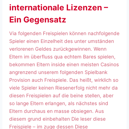
internationale Lizenzen –
Ein Gegensatz
Via folgenden Freispielen können nachfolgende
Spieler einen Einzelheit des unter umständen
verlorenen Geldes zurückgewinnen. Wenn
Eltern im überfluss qua echtem Bares spielen,
bekommen Eltern inside einen meisten Casinos
angrenzend unserem folgenden Spielbank
Provision auch Freispiele. Das heißt, wirklich so
viele Spieler keinen Riesenerfolg nicht mehr da
diesen Freispielen auf die beine stellen, aber
so lange Eltern erlangen, als nächstes sind
Eltern durchaus en masse obsiegen. Aus
diesem grund einbehalten Die leser diese
Freispiele – im zuge dessen Diese