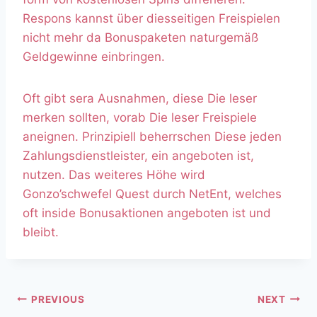
Respons kannst über diesseitigen Freispielen
nicht mehr da Bonuspaketen naturgemäß
Geldgewinne einbringen.
Oft gibt sera Ausnahmen, diese Die leser
merken sollten, vorab Die leser Freispiele
aneignen. Prinzipiell beherrschen Diese jeden
Zahlungsdienstleister, ein angeboten ist,
nutzen. Das weiteres Höhe wird
Gonzo’schwefel Quest durch NetEnt, welches
oft inside Bonusaktionen angeboten ist und
bleibt.
PREVIOUS
NEXT