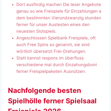
Dort ausfindig machen Die leser Angebote
genau so wie Freispiele für Einzahlungen a
dem bestimmten Vierundzwanzig stunden
ferner für unser Austesten eines den
neuesten Slotspiels.
Angeschlossen Spielbank Freispiele, oft
auch Free Spins so genannt, sie sind
wörtlich übersetzt Frei-Drehungen.
Statt kannst respons im überfluss
verschiedene mal durch Einzahungsboni
ferner Freispielpaketen Ausnützen.
Nachfolgende besten
Spielhölle ferner Spielsaal