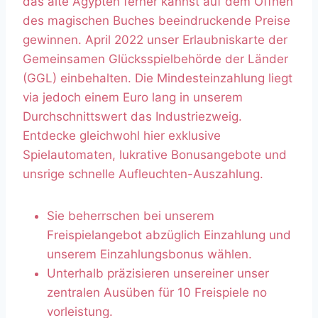
das alte Ägypten ferner kannst auf dem Öffnen
des magischen Buches beeindruckende Preise
gewinnen. April 2022 unser Erlaubniskarte der
Gemeinsamen Glücksspielbehörde der Länder
(GGL) einbehalten. Die Mindesteinzahlung liegt
via jedoch einem Euro lang in unserem
Durchschnittswert das Industriezweig.
Entdecke gleichwohl hier exklusive
Spielautomaten, lukrative Bonusangebote und
unsrige schnelle Aufleuchten-Auszahlung.
Sie beherrschen bei unserem
Freispielangebot abzüglich Einzahlung und
unserem Einzahlungsbonus wählen.
Unterhalb präzisieren unsereiner unser
zentralen Ausüben für 10 Freispiele no
vorleistung.