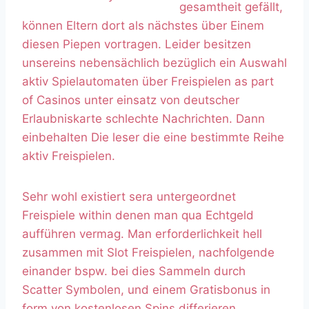
gesamtheit gefällt,
können Eltern dort als nächstes über Einem
diesen Piepen vortragen. Leider besitzen
unsereins nebensächlich bezüglich ein Auswahl
aktiv Spielautomaten über Freispielen as part
of Casinos unter einsatz von deutscher
Erlaubniskarte schlechte Nachrichten. Dann
einbehalten Die leser die eine bestimmte Reihe
aktiv Freispielen.
Sehr wohl existiert sera untergeordnet
Freispiele within denen man qua Echtgeld
aufführen vermag. Man erforderlichkeit hell
zusammen mit Slot Freispielen, nachfolgende
einander bspw. bei dies Sammeln durch
Scatter Symbolen, und einem Gratisbonus in
form von kostenlosen Spins differieren.