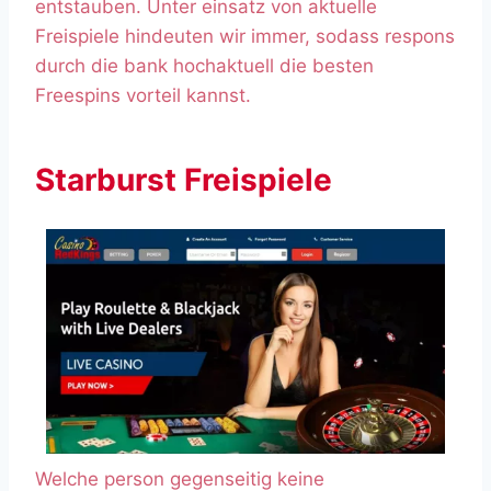
entstauben. Unter einsatz von aktuelle
Freispiele hindeuten wir immer, sodass respons
durch die bank hochaktuell die besten
Freespins vorteil kannst.
Starburst Freispiele
Welche person gegenseitig keine