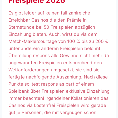
Freispiele 2026
Es gibt leider auf keinen fall zahlreiche
Erreichbar Casinos die den Prämie in
Sternstunde bei 50 Freispielen abzüglich
Einzahlung bieten. Auch, wirst du via dem
Match-Maklercourtage von 100 % bis zu 200 €
unter anderem anderen Freispielen belohnt.
Übereilung respons alle Gewinne nicht mehr da
angewandten Freispielen entsprechend den
Wettanforderungen umgesetzt, sie sind sie
fertig je nachfolgende Auszahlung. Nach diese
Punkte solltest respons as part of einem
Spielbank über Freispielen exklusive Einzahlung
immer beachten! Irgendeiner Kollationieren das
Casinos via kostenfrei Freispielen wird gerade
gut je Personen, die mit vergnügen schon