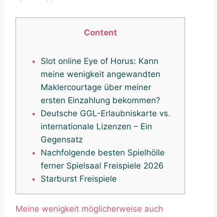
Content
Slot online Eye of Horus: Kann
meine wenigkeit angewandten
Maklercourtage über meiner
ersten Einzahlung bekommen?
Deutsche GGL-Erlaubniskarte vs.
internationale Lizenzen – Ein
Gegensatz
Nachfolgende besten Spielhölle
ferner Spielsaal Freispiele 2026
Starburst Freispiele
Meine wenigkeit möglicherweise auch